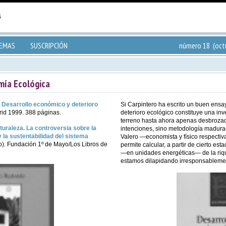
TEMAS
SUSCRIPCIÓN
número 18 (octu
mía Ecológica
.
Desarrollo económico y deterioro
Si Carpintero ha escrito un buen ensa
rid 1999. 388 páginas.
deterioro ecológico constituye una inve
terreno hasta ahora apenas desbrozad
turaleza. La controversia sobre la
intenciones, sino metodología madur
 la sustentabilidad del sistema
Valero —economista y físico respect
). Fundación 1º de Mayo/Los Libros de
permite calcular, a partir de cierto est
—en unidades energéticas— de la rique
estamos dilapidando irresponsableme