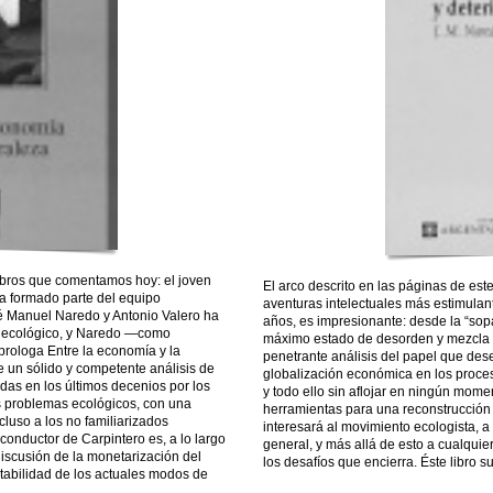
libros que comentamos hoy: el joven
El arco descrito en las páginas de este
a formado parte del equipo
aventuras intelectuales más estimulan
osé Manuel Naredo y Antonio Valero ha
años, es impresionante: desde la “sopa
o ecológico, y Naredo —como
máximo estado de desorden y mezcla 
rologa Entre la economía y la
penetrante análisis del papel que des
e un sólido y competente análisis de
globalización económica en los proce
das en los últimos decenios por los
y todo ello sin aflojar en ningún momen
s problemas ecológicos, con una
herramientas para una reconstrucció
ncluso a los no familiarizados
interesará al movimiento ecologista, a 
conductor de Carpintero es, a lo largo
general, y más allá de esto a cualquie
 discusión de la monetarización del
los desafíos que encierra. Éste libro 
tabilidad de los actuales modos de