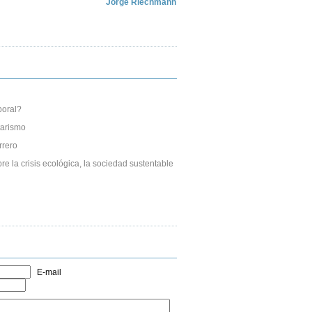
Jorge Riechmann
boral?
tarismo
rrero
re la crisis ecológica, la sociedad sustentable
E-mail