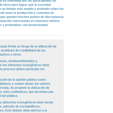
do es entendido por los participantes no
 inicio para lograr que la sociedad
en un debate más amplio y profundo sobre las
ede tener la producción y consumo de
e que quedan muchos puntos de discrepancia
tinuación representan el consenso mínimo
 y profundizar con posterioridad.
zada frente al riesgo de la utilización de
 problema de credibilidad de las
 países a otros.
tarios, medioambientales y
e los alimentos transgénicos debe
te proceso deben participar los
ción de la opinión pública sobre
idóneos y suelen obviar los valores
levada. Se propone la utilización de
s, más cualitativas, que permitan una
 del público.
e alimentos transgénicos debe incluir
s, además de sociopolíticos,
es. Este debate debe abrirse a la