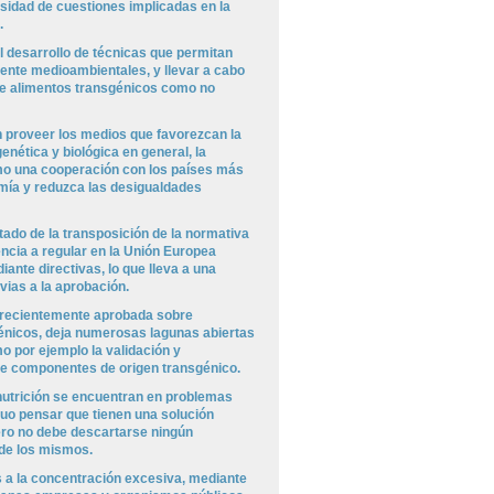
rsidad de cuestiones implicadas en la
.
 desarrollo de técnicas que permitan
ente medioambientales, y llevar a cabo
 de alimentos transgénicos como no
 proveer los medios que favorezcan la
enética y biológica en general, la
mo una cooperación con los países más
ía y reduzca las desigualdades
ltado de la transposición de la normativa
ncia a regular en la Unión Europea
nte directivas, lo que lleva a una
vias a la aprobación.
la recientemente aprobada sobre
énicos, deja numerosas lagunas abiertas
 por ejemplo la validación y
de componentes de origen transgénico.
nutrición se encuentran en problemas
enuo pensar que tienen una solución
ero no debe descartarse ningún
 de los mismos.
 a la concentración excesiva, mediante