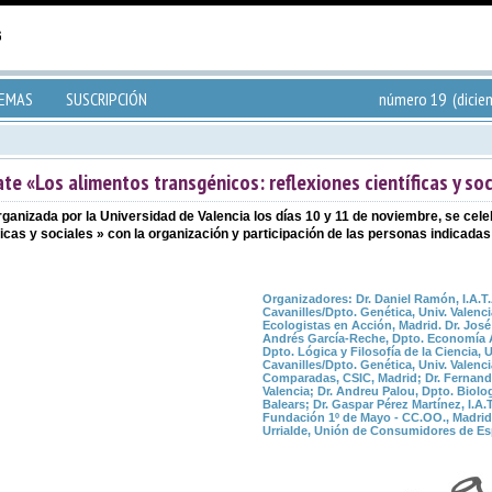
TEMAS
SUSCRIPCIÓN
número 19 (dicie
te «Los alimentos transgénicos: reflexiones científicas y soc
rganizada por la Universidad de Valencia los días 10 y 11 de noviembre, se ce
icas y sociales » con la organización y participación de las personas indicadas
Organizadores
: Dr. Daniel Ramón, I.A.T
Cavanilles/Dpto. Genética, Univ. Valenci
Ecologistas en Acción, Madrid. Dr. José P
Andrés García-Reche, Dpto. Economía Ap
Dpto. Lógica y Filosofía de la Ciencia, U
Cavanilles/Dpto. Genética, Univ. Valenci
Comparadas, CSIC, Madrid; Dr. Fernando
Valencia; Dr. Andreu Palou, Dpto. Biolog
Balears; Dr. Gaspar Pérez Martínez, I.A.
Fundación 1º de Mayo - CC.OO., Madrid; 
Urrialde, Unión de Consumidores de Es