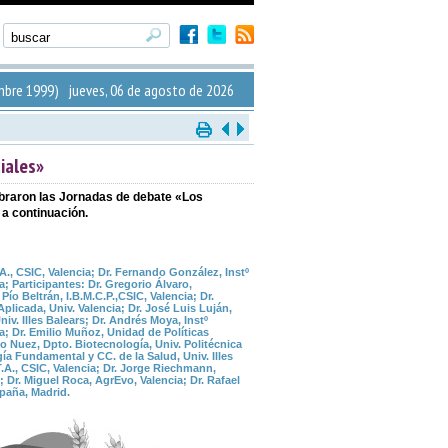
mbre 1999) jueves, 06 de agosto de 2026
iales»
lebraron las Jornadas de debate «Los
 a continuación.
.A., CSIC, Valencia; Dr. Fernando González, Instº
a; Participantes: Dr. Gregorio Álvaro,
ío Beltrán, I.B.M.C.P.,CSIC, Valencia; Dr.
licada, Univ. Valencia; Dr. José Luis Luján,
niv. Illes Balears; Dr. Andrés Moya, Instº
a; Dr. Emilio Muñoz, Unidad de Políticas
 Nuez, Dpto. Biotecnología, Univ. Politécnica
ía Fundamental y CC. de la Salud, Univ. Illes
T.A., CSIC, Valencia; Dr. Jorge Riechmann,
Dr. Miguel Roca, AgrEvo, Valencia; Dr. Rafael
paña, Madrid.