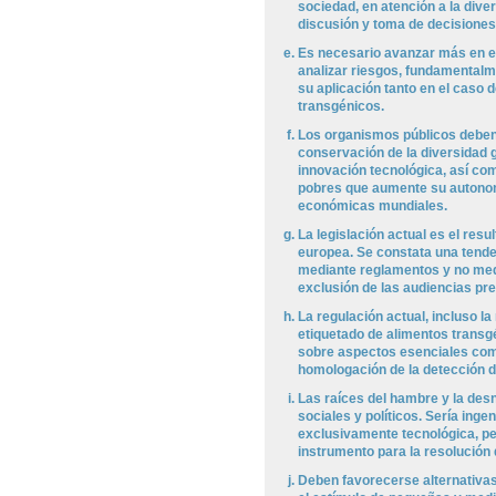
sociedad, en atención a la dive
discusión y toma de decisiones
Es necesario avanzar más en el
analizar riesgos, fundamentalm
su aplicación tanto en el caso
transgénicos.
Los organismos públicos deben
conservación de la diversidad g
innovación tecnológica, así co
pobres que aumente su autonom
económicas mundiales.
La legislación actual es el resu
europea. Se constata una tende
mediante reglamentos y no media
exclusión de las audiencias pre
La regulación actual, incluso 
etiquetado de alimentos transg
sobre aspectos esenciales como
homologación de la detección 
Las raíces del hambre y la des
sociales y políticos. Sería ing
exclusivamente tecnológica, p
instrumento para la resolución
Deben favorecerse alternativas