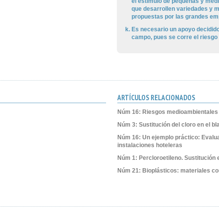
el estímulo de pequeñas y med
que desarrollen variedades y m
propuestas por las grandes em
Es necesario un apoyo decidido 
campo, pues se corre el riesgo 
ARTÍCULOS RELACIONADOS
Núm 16: Riesgos medioambientales 
Núm 3: Sustitución del cloro en el b
Núm 16: Un ejemplo práctico: Evalu
instalaciones hoteleras
Núm 1: Percloroetileno. Sustitución 
Núm 21: Bioplásticos: materiales c