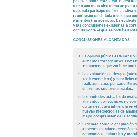
posibles sobre este tema. El resulta
como una meta sino como un punto de
española participe de forma activa 
repercusiones de toda índole que pu
alimentos transgénicos. Es evident
y las conclusiones expuestas a con
común sobre el que se podrá elaborar
CONCLUSIONES ALCANZADAS
La opinión pública está sensibili
alimentos transgénicos. Hay un
instituciones que varía de unos
La evaluación de riesgos (sani
socieconómicos) y beneficios d
realizarse caso por caso. En es
diferentes sectores sociales.
Los métodos actuales de evalua
alimentos transgénicos no son 
culturales, cuya influencia es e
nuevas metodologías de análisi
mejor comprensión de la actitud
El debate sobre la aceptación d
aspectos científico-tecnológico
económicos, culturales y moral