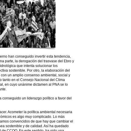
erno han conseguido invertir esta tendencia,
na parte, la derogación del trasvase del Ebro y
idrológica que intenta solucionar los
iva sostenible. Por otro, la elaboración del
 con un amplio consenso ambiental, social y
 tanto en el Consejo Nacional del Clima
l, en cuyo unánime dictamen al PNA se lo
ante.
a conseguido un liderazgo político a favor del
er. Acometer la política ambiental necesaria
onómicos es algo muy complicado. Lo más
.Estamos convencidos de que hay que cambiar el
 sea sostenible y de calidad. Así ha quedado
l de CCOO. En este sentido, ha sido una