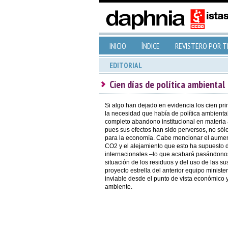
INICIO
ÍNDICE
REVISTERO POR 
EDITORIAL
Cien días de política ambiental
Si algo han dejado en evidencia los cien pr
la necesidad que había de política ambienta
completo abandono institucional en materia
pues sus efectos han sido perversos, no sól
para la economía. Cabe mencionar el aumen
CO2 y el alejamiento que esto ha supuesto
internacionales –lo que acabará pasándonos 
situación de los residuos y del uso de las su
proyecto estrella del anterior equipo minister
inviable desde el punto de vista económico y
ambiente.