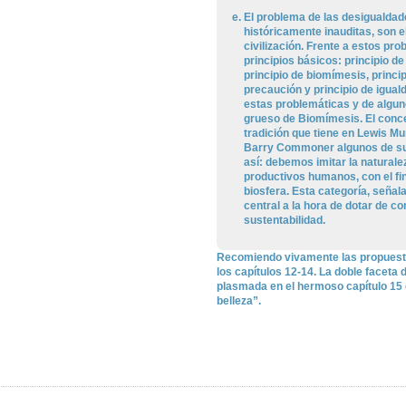
El problema de las desigualdade
históricamente inauditas, son e
civilización. Frente a estos p
principios básicos: principio d
principio de biomímesis, princip
precaución y principio de iguald
estas problemáticas y de alguno
grueso de Biomímesis. El concep
tradición que tiene en Lewis M
Barry Commoner algunos de sus
así: debemos imitar la naturale
productivos humanos, con el fi
biosfera. Esta categoría, señ
central a la hora de dotar de c
sustentabilidad.
Recomiendo vivamente las propuestas
los capítulos 12-14. La doble faceta 
plasmada en el hermoso capítulo 15 q
belleza”.