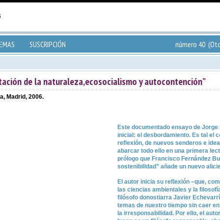
TEMAS
SUSCRIPCIÓN
número 40 (Oto
tación de la naturaleza,ecosocialismo y autocontención”
a, Madrid, 2006.
Este documentado ensayo de Jorge 
inicial: el desbordamiento. Es tal e
reflexión, de nuevos senderos e idea
abarcar todo ello en una primera lec
prólogo que Francisco Fernández Buey
sostenibilidad” añade un nuevo alici
El autor inicia su reflexión –que, c
las ciencias ambientales y la filoso
filósofo donostiarra Javier Echevarr
temas de nuestro tiempo sin caer en 
la irresponsabilidad. Por ello, el aut