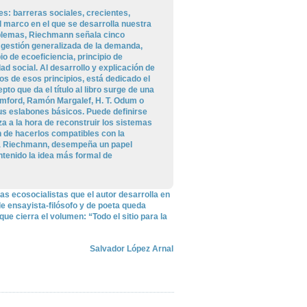
s: barreras sociales, crecientes,
l marco en el que se desarrolla nuestra
roblemas, Riechmann señala cinco
e gestión generalizada de la demanda,
io de ecoeficiencia, principio de
ad social. Al desarrollo y explicación de
s de esos principios, está dedicado el
to que da el título al libro surge de una
umford, Ramón Margalef, H. T. Odum o
 eslabones básicos. Puede definirse
za a la hora de reconstruir los sistemas
n de hacerlos compatibles con la
ala Riechmann, desempeña un papel
ontenido la idea más formal de
 ecosocialistas que el autor desarrolla en
de ensayista-filósofo y de poeta queda
ue cierra el volumen: “Todo el sitio para la
Salvador López Arnal