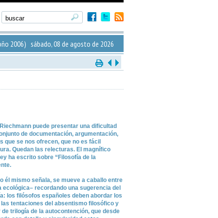
ño 2006) sábado, 08 de agosto de 2026
Riechmann puede presentar una dificultad
l conjunto de documentación, argumentación,
s que se nos ofrecen, que no es fácil
tura. Quedan las relecturas. El magnífico
 ha escrito sobre “Filosofía de la
ente.
omo él mismo señala, se mueve a caballo entre
fía ecológica– recordando una sugerencia del
ía: los filósofos españoles deben abordar los
las tentaciones del absentismo filosófico y
or de trilogía de la autocontención, que desde