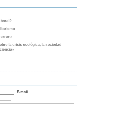
aboral?
litarismo
Herrero
bre la crisis ecológica, la sociedad
iciencia»
E-mail