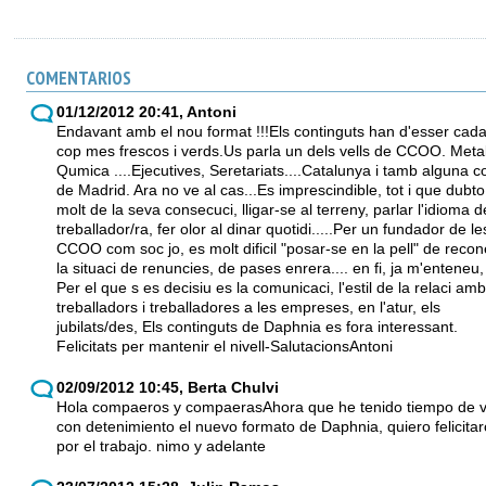
COMENTARIOS
01/12/2012 20:41, Antoni
Endavant amb el nou format !!!Els continguts han d'esser cad
cop mes frescos i verds.Us parla un dels vells de CCOO. Metal
Qumica ....Ejecutives, Seretariats....Catalunya i tamb alguna c
de Madrid. Ara no ve al cas...Es imprescindible, tot i que dubto
molt de la seva consecuci, lligar-se al terreny, parlar l'idioma d
treballador/ra, fer olor al dinar quotidi.....Per un fundador de le
CCOO com soc jo, es molt dificil "posar-se en la pell" de recon
la situaci de renuncies, de pases enrera.... en fi, ja m'enteneu,
Per el que s es decisiu es la comunicaci, l'estil de la relaci amb
treballadors i treballadores a les empreses, en l'atur, els
jubilats/des, Els continguts de Daphnia es fora interessant.
Felicitats per mantenir el nivell-SalutacionsAntoni
02/09/2012 10:45, Berta Chulvi
Hola compaeros y compaerasAhora que he tenido tiempo de v
con detenimiento el nuevo formato de Daphnia, quiero felicitar
por el trabajo. nimo y adelante