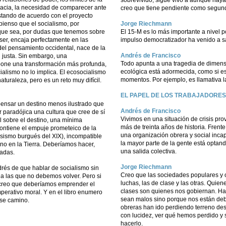
sobrevivido, sigue vivo a aunque haya 
acia, la necesidad de comparecer ante
creo que tiene pendiente como segun
stando de acuerdo con el proyecto
 pienso que el socialismo, por
Jorge Riechmann
que sea, por dudas que tenemos sobre
El 15-M es lo más importante a nivel p
er, encaja perfectamente en las
impulso democratizador ha venido a s
el pensamiento occidental, nace de la
Andrés de Francisco
d justa. Sin embargo, una
Todo apunta a una tragedia de dimensi
pone una transformación más profunda,
ecológica está adormecida, como si es
cialismo no lo implica. El ecosocialismo
momentos. Por ejemplo, es llamativa l
turaleza, pero es un reto muy difícil.
EL PAPEL DE LOS TRABAJADORES
pensar un destino menos ilustrado que
Andrés de Francisco
r paradójica una cultura que cree de sí
Vivimos en una situación de crisis pr
l sobre el destino, una mínima
más de treinta años de historia. Frente
contiene el empuje prometeico de la
una organización obrera y social incap
esismo burgués del XIX), incompatible
la mayor parte de la gente está optand
ano en la Tierra. Deberíamos hacer,
una salida colectiva.
radas.
Jorge Riechmann
drés de que hablar de socialismo sin
Creo que las sociedades populares y o
 a las que no debemos volver. Pero si
luchas, las de clase y las otras. Quie
 creo que deberíamos emprender el
clases son quienes nos gobiernan. Hay
perativo moral. Y en el libro enumero
sean malos sino porque nos están deb
se camino.
obreras han ido perdiendo terreno des
con lucidez, ver qué hemos perdido y
hacerlo.