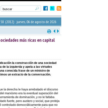
58 (2012) jueves, 06 de agosto de 2026
sociedades más ricas en capital
blicación la construcción de una sociedad
 de la izquierda y apela a las virtudes
 una conocida frase de un ministro de
imos un extracto de la conversación.
ue la derecha le haya arrebatado el discurso
a del marxismo era la eventual superación del
rramienta de dominación, y no le faltaba
ado fuerte, pero austero y social, que proteja
té controlado democráticamente para que no