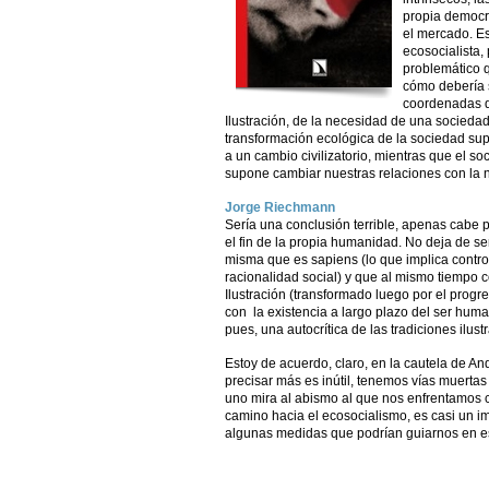
propia democr
el mercado. E
ecosocialista,
problemático 
cómo debería s
coordenadas d
Ilustración, de la necesidad de una socieda
transformación ecológica de la sociedad su
a un cambio civilizatorio, mientras que el so
supone cambiar nuestras relaciones con la na
Jorge Riechmann
Sería una conclusión terrible, apenas cabe 
el fin de la propia humanidad. No deja de se
misma que es sapiens (lo que implica contro
racionalidad social) y que al mismo tiempo 
Ilustración (transformado luego por el progr
con la existencia a largo plazo del ser hum
pues, una autocrítica de las tradiciones ilust
Estoy de acuerdo, claro, en la cautela de An
precisar más es inútil, tenemos vías muertas
uno mira al abismo al que nos enfrentamos
camino hacia el ecosocialismo, es casi un im
algunas medidas que podrían guiarnos en e