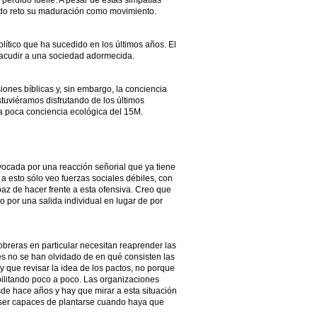
perdido fuelle. A pesar de estas simpatías
do reto su maduración como movimiento.
olítico que ha sucedido en los últimos años. El
acudir a una sociedad adormecida.
ones bíblicas y, sin embargo, la conciencia
tuviéramos disfrutando de los últimos
a poca conciencia ecológica del 15M.
ovocada por una reacción señorial que ya tiene
 a esto sólo veo fuerzas sociales débiles, con
az de hacer frente a esta ofensiva. Creo que
o por una salida individual en lugar de por
breras en particular necesitan reaprender las
nes no se han olvidado de en qué consisten las
 que revisar la idea de los pactos, no porque
ilitando poco a poco. Las organizaciones
de hace años y hay que mirar a esta situación
 ser capaces de plantarse cuando haya que