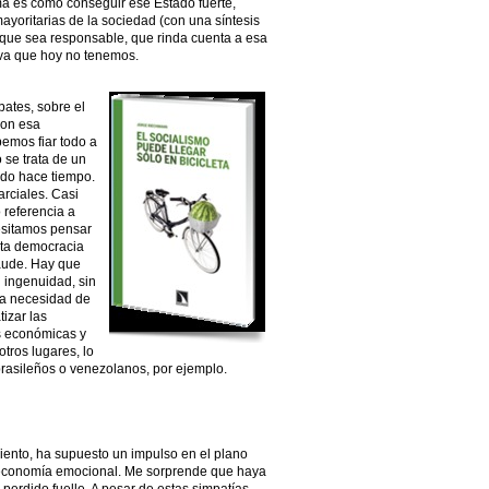
ema es cómo conseguir ese Estado fuerte,
ayoritarias de la sociedad (con una síntesis
ez que sea responsable, que rinda cuenta a esa
va que hoy no tenemos.
ates, sobre el
con esa
emos fiar todo a
se trata de un
do hace tiempo.
arciales. Casi
 referencia a
cesitamos pensar
sta democracia
raude. Hay que
n ingenuidad, sin
la necesidad de
izar las
as económicas y
otros lugares, lo
asileños o venezolanos, por ejemplo.
iento, ha supuesto un impulso en el plano
economía emocional. Me sorprende que haya