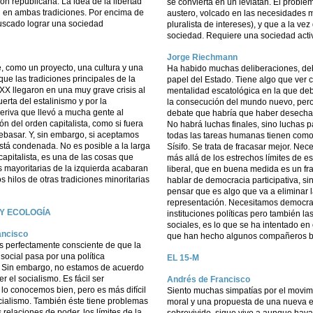
ión republicana. La idea de la libertad
se convierta en un leviatán. El probl
al en ambas tradiciones. Por encima de
austero, volcado en las necesidades m
buscado lograr una sociedad
pluralista de intereses), y que a la v
sociedad. Requiere una sociedad acti
Jorge Riechmann
e, como un proyecto, una cultura y una
Ha habido muchas deliberaciones, deb
ue las tradiciones principales de la
papel del Estado. Tiene algo que ver 
XX llegaron en una muy grave crisis al
mentalidad escatológica en la que deb
muerta del estalinismo y por la
la consecución del mundo nuevo, pero 
eriva que llevó a mucha gente al
debate que habría que haber desecha
n del orden capitalista, como si fuera
No habrá luchas finales, sino luchas p
ebasar. Y, sin embargo, si aceptamos
todas las tareas humanas tienen como
tá condenada. No es posible a la larga
Sísifo. Se trata de fracasar mejor. Ne
pitalista, es una de las cosas que
más allá de los estrechos límites de e
s mayoritarias de la izquierda acabaran
liberal, que en buena medida es un f
s hilos de otras tradiciones minoritarias
hablar de democracia participativa, si
pensar que es algo que va a eliminar 
representación. Necesitamos democrat
 Y ECOLOGÍA
instituciones políticas pero también l
sociales, es lo que se ha intentado en 
ancisco
que han hecho algunos compañeros br
s perfectamente consciente de que la
ocial pasa por una política
EL 15-M
a. Sin embargo, no estamos de acuerdo
r el socialismo. Es fácil ser
Andrés de Francisco
, lo conocemos bien, pero es más difícil
Siento muchas simpatías por el movim
ocialismo. También éste tiene problemas
moral y una propuesta de una nueva 
s relaciones de poder, los límites de la