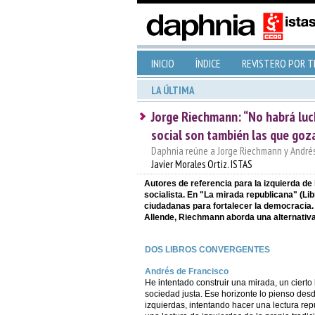
INICIO
ÍNDICE
REVISTERO POR 
LA ÚLTIMA
Jorge Riechmann: “No habrá luch
social son también las que go
Daphnia reúne a Jorge Riechmann y Andrés 
Javier Morales Ortiz. ISTAS
Autores de referencia para la izquierda d
socialista. En "La mirada republicana" (Lib
ciudadanas para fortalecer la democracia. E
Allende, Riechmann aborda una alternativa
DOS LIBROS CONVERGENTES
Andrés de Francisco
He intentado construir una mirada, un cierto
sociedad justa. Ese horizonte lo pienso desd
izquierdas, intentando hacer una lectura rep