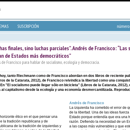
TEMAS
SUSCRIPCIÓN
número 
as finales, sino luchas parciales”. Andrés de Francisco: “Las 
zan de Estados más democráticos”
de Francisco para hablar de socialismo, ecología y democracia.
e hoy, tanto Riechmann como de Francisco abordan en dos libros de reciente pu
ros de la Catarata, 2012), de Francisco reivindica la libertad como una conquista
n "El socialismo puede llegar sólo en bicicleta" (Libros de la Catarata, 2012),
 al capitalismo desde la ecología y una economía desmercantilizada. Reproduc
Andrés de Francisco
La izquierda ha cometido el error de q
de la libertad. Una de las ideas fuerz
 horizonte ético en el que pensar una
Estado porque entendía que era una he
e la tradición republicana y de
razón. Defiendo la necesidad de un Est
ublicana de la tradición de izquierdas y
a las capas más vulnerables y que es