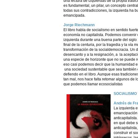
una lectura de izquierdas de la propia tradic
es fundamental, un pilar, un concepto centr
todas sus contradicciones, la izquierda ha 
emancipada.
Jorge Riechmann
El libro habla de socialismo en sentido fuert
economía no capitalista. Podemos convenir q
izquierda durante una buena parte del siglo 
final de la centuria, por la tragedia y la vía 
transformación de la socialdemocracia. Un d
desencanto y a la resignación, a la aceptació
una especie de horizonte que no se puede r
eso casi podemos decir que la humanidad es
una sociedad sustentable que sea también ca
defiendo en el libro. Aunque esas tradicione
tan mal, nos hace falta retomar algunos de lo
que podemos llamar ecosocialistas
SOCIALISMO
Andrés de Fr
La izquierda e
emancipación s
anticapitalist
en qué debe se
anticapitalista
construir el s
intrínsecos, la