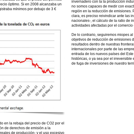
invernadero con la la producción indu
recio óptimo. Si en 2008 alcanzaba un
no somos capaces de medir con exact
gistraba mínimos por debajo de 3 €
región en la reducción de emisiones. 
clara, es preciso reivindicar ante las
nacionales-, el cálculo de la ratio de 
actividades afectadas por el comercio
De lo contrario, seguiremos miopes al
objetivos de reducción de emisiones 
resultados dentro de nuestras frontera
internacionales por parte de las empre
entrada de los nuevos países del Est
históricas, o ya sea por el irreversibl
de fuga de inversiones de nuestro terr
do en la rebaja del precio de CO2 por el
ión de derechos de emisión a la
reales de producción- y el uso excesivo