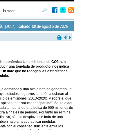
0 (2014) sábado, 08 de agosto de 2026
isis económica las emisiones de CO2 han
ucir una tonelada de producto, nos indica
 Un dato que no recogen las estadísticas
odelo.
aja demanda y una alta oferta ha generado un
yos efectos negativos también afectarán al
rcio de emisiones (2013-2020), y sobre el que
aplicar unas soluciones “parche”. Se trata del
rada temporal de una bolsa de 900 millones de
rá a finales de período. Por tanto no elimina
nitiva, sólo lo desplaza, se trata de una
mbién ha planteado aplicar medidas
enta con el consenso suficiente entre los