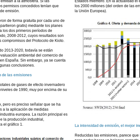
emitían a la atmósfera. Si las
Estados miembro. En la actualidad el
los permisos concedidos tenían que
los 2000 millones (del orden de las e
de emisión.
la Unión Europea).
eron de forma gratuita por cada uno de
artieron gratis) mediante los planes
a los dos primeros períodos de
undo, 2008-2012, cuyos resultados son
s compromisos del Protocolo de Kioto.
odo 2013-2020, todavía se están
a evaluación ambiental del comercio de
 en España. Sin embargo, ya se cuenta
lgunas conclusiones.
n de las emisiones
otales de gases de efecto invernadero
s niveles de 1990, muy por encima de su
o, pero es preciso señalar que se ha
os a la aplicación de medidas
industria europea. La razón principal es
e la producción industrial,
 el gráfico 1.
La intensidad de emisión, el mejor i
Reducidas las emisiones, parece que 