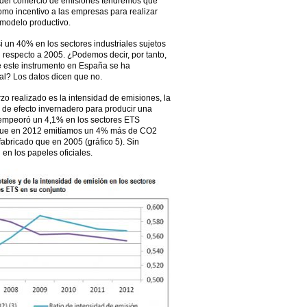
 del comercio de emisiones tendremos que
omo incentivo a las empresas para realizar
l modelo productivo.
 un 40% en los sectores industriales sujetos
respecto a 2005. ¿Podemos decir, por tanto,
e este instrumento en España se ha
al? Los datos dicen que no.
rzo realizado es la intensidad de emisiones, la
 de efecto invernadero para producir una
 empeoró un 4,1% en los sectores ETS
r, que en 2012 emitíamos un 4% más de CO2
abricado que en 2005 (gráfico 5). Sin
 en los papeles oficiales.