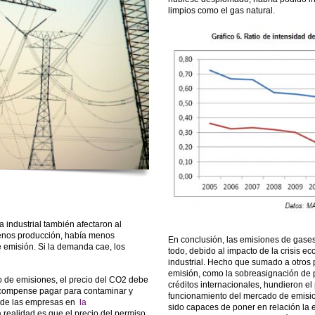
limpios como el gas natural.
 industrial también afectaron al
menos producción, había menos
En conclusión, las emisiones de gases
 emisión. Si la demanda cae, los
todo, debido al impacto de la crisis e
industrial. Hecho que sumado a otros
emisión, como la sobreasignación de p
 de emisiones, el precio del CO2 debe
créditos internacionales, hundieron e
 compense pagar para contaminar y
funcionamiento del mercado de emisi
s de las empresas en
la
sido capaces de poner en relación la 
a realidad es que el precio del permiso