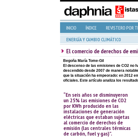
INICIO
ÍNDICE
REVISTERO POR 
ENERGÍA Y CAMBIO CLIMÁTICO
El comercio de derechos de emis
Begoña María Tome-Gil
El descenso de las emisiones de CO2 no ha
descendido desde 2007 de manera notable, 
que la situación ha empeorado: en 2012 em
oficiales. Este artículo analiza los result
“En seis años se disminuyeron
un 25% las emisiones de CO2
por KWh producido en las
instalaciones de generación
eléctricas que estaban sujetas
al comercio de derechos de
emisión (las centrales térmicas
de carbón, fuel y gas)”.