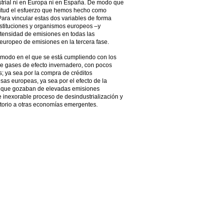
strial ni en Europa ni en España. De modo que
itud el esfuerzo que hemos hecho como
Para vincular estas dos variables de forma
 instituciones y organismos europeos –y
intensidad de emisiones en todas las
 europeo de emisiones en la tercera fase.
 modo en el que se está cumpliendo con los
de gases de efecto invernadero, con pocos
s; ya sea por la compra de créditos
sas europeas, ya sea por el efecto de la
e que gozaban de elevadas emisiones
e e inexorable proceso de desindustrialización y
itorio a otras economías emergentes.