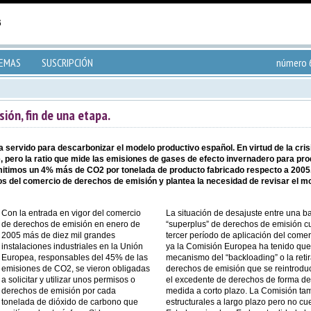
TEMAS
SUSCRIPCIÓN
número 6
ión, fin de una etapa.
 servido para descarbonizar el modelo productivo español. En virtud de la cr
pero la ratio que mide las emisiones de gases de efecto invernadero para prod
itimos un 4% más de CO2 por tonelada de producto fabricado respecto a 2005.
ados del comercio de derechos de emisión y plantea la necesidad de revisar el m
Con la entrada en vigor del comercio
La situación de desajuste entre una b
de derechos de emisión en enero de
“superplus” de derechos de emisión cu
2005 más de diez mil grandes
tercer período de aplicación del come
instalaciones industriales en la Unión
ya la Comisión Europea ha tenido que 
Europea, responsables del 45% de las
mecanismo del “backloading” o la reti
emisiones de CO2, se vieron obligadas
derechos de emisión que se reintroduci
a solicitar y utilizar unos permisos o
el excedente de derechos de forma defi
derechos de emisión por cada
medida a corto plazo. La Comisión ta
tonelada de dióxido de carbono que
estructurales a largo plazo pero no cu