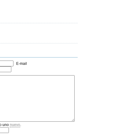
E-mail
o uno
nuevo
.