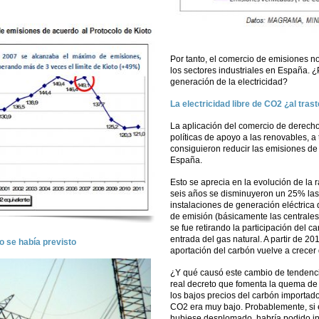
Por tanto, el comercio de emisiones n
los sectores industriales en España. ¿
generación de la electricidad?
La electricidad libre de CO2 ¿al tras
La aplicación del comercio de derech
políticas de apoyo a las renovables, a 
consiguieron reducir las emisiones de
España.
Esto se aprecia en la evolución de la 
seis años se disminuyeron un 25% la
instalaciones de generación eléctrica
de emisión (básicamente las centrales
se fue retirando la participación del ca
entrada del gas natural. A partir de 2
 se había previsto
aportación del carbón vuelve a crecer
¿Y qué causó este cambio de tendenci
real decreto que fomenta la quema de 
los bajos precios del carbón importado
CO2 era muy bajo. Probablemente, si e
hubiese desplomado, habría podido inf