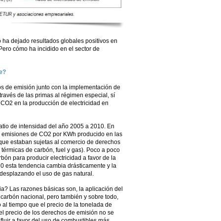
o ha dejado resultados globales positivos en
Pero cómo ha incidido en el sector de
te?
os de emisión junto con la implementación de
través de las primas al régimen especial, sí
 CO2 en la producción de electricidad en
ratio de intensidad del año 2005 a 2010. En
s emisiones de CO2 por KWh producido en las
 que estaban sujetas al comercio de derechos
 térmicas de carbón, fuel y gas). Poco a poco
rbón para producir electricidad a favor de la
010 esta tendencia cambia drásticamente y la
 desplazando el uso de gas natural.
a? Las razones básicas son, la aplicación del
carbón nacional, pero también y sobre todo,
 al tiempo que el precio de la tonelada de
l precio de los derechos de emisión no se
luir a favor del uso de combustibles más