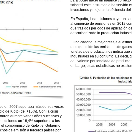
para poder hacer un balance correcto
saber si este instrumento ha servido c
inversiones y mejorar la eficiencia de
En España, las emisiones cayeron casi
al comercio de emisiones en 2012 con 
que tras dos períodos de aplicación d
descarbonizado la producción industri
El indicador que mejor refleja el esfue
ratio que mide las emisiones de gases
tonelada de producto, nos indica que
industriales en su conjunto. Es deci
equivalente por tonelada de producto f
embargo, estas estadísticas no existen
que en 2007 superaba más de tres veces
olo de Kioto (del +15%). Con la crisis
aron durante varios años sucesivos y
 emisiones un 19,4% superiores a los
n el compromiso de Kioto , el Gobierno
chos de emisión a terceros países por