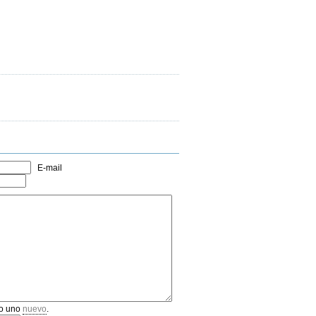
E-mail
o uno
nuevo
.