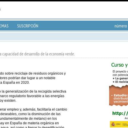
TEMAS
SUSCRIPCIÓN
número 
a capacidad de desarrollo de la economía verde.
o sobre reciclaje de residuos orgánicos y
tores podrían dar lugar a un notable
ara España en 2020.
 la generalización de la recogida selectiva
marco regulatorio favorable a las energías
oy existen.
erar empleo y, además, facilitaría el cambio
 deseables, como la disminución de las
(fundamentalmente de metano) en los
e hay en España de materia orgánica en
 agua, así como a frenar la desertificación