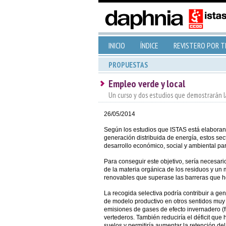
INICIO
ÍNDICE
REVISTERO POR 
PROPUESTAS
Empleo verde y local
Un curso y dos estudios que demostrarán l
26/05/2014
Según los estudios que ISTAS está elaborand
generación distribuida de energía, estos sec
desarrollo económico, social y ambiental p
Para conseguir este objetivo, sería necesario
de la materia orgánica de los residuos y un 
renovables que superase las barreras que h
La recogida selectiva podría contribuir a gen
de modelo productivo en otros sentidos muy
emisiones de gases de efecto invernadero 
vertederos. También reduciría el déficit qu
suelos y permitiría aumentar la retención del