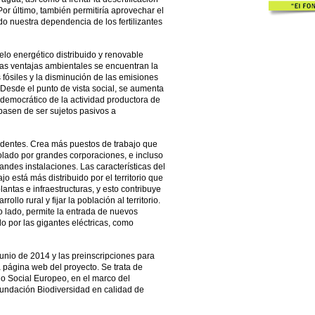
Por último, también permitiría aprovechar el
o nuestra dependencia de los fertilizantes
lo energético distribuido y renovable
as ventajas ambientales se encuentran la
fósiles y la disminución de las emisiones
 Desde el punto de vista social, se aumenta
ol democrático de la actividad productora de
pasen de ser sujetos pasivos a
identes. Crea más puestos de trabajo que
rolado por grandes corporaciones, e incluso
des instalaciones. Las características del
o está más distribuido por el territorio que
ntas e infraestructuras, y esto contribuye
llo rural y fijar la población al territorio.
o lado, permite la entrada de nuevos
do por las gigantes eléctricas, como
junio de 2014 y las preinscripciones para
a página web del proyecto. Se trata de
do Social Europeo, en el marco del
undación Biodiversidad en calidad de