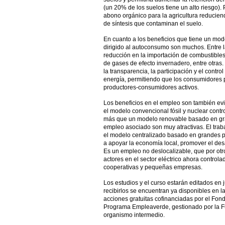
(un 20% de los suelos tiene un alto riesgo). 
abono orgánico para la agricultura reduciend
de síntesis que contaminan el suelo.
En cuanto a los beneficios que tiene un mode
dirigido al autoconsumo son muchos. Entre l
reducción en la importación de combustibles 
de gases de efecto invernadero, entre otras.
la transparencia, la participación y el contr
energía, permitiendo que los consumidores 
productores‐consumidores activos.
Los beneficios en el empleo son también ev
el modelo convencional fósil y nuclear cont
más que un modelo renovable basado en gran
empleo asociado son muy atractivas. El trabaj
el modelo centralizado basado en grandes pla
a apoyar la economía local, promover el desarro
Es un empleo no deslocalizable, que por otr
actores en el sector eléctrico ahora controla
cooperativas y pequeñas empresas.
Los estudios y el curso estarán editados en 
recibirlos se encuentran ya disponibles en l
acciones gratuitas cofinanciadas por el Fon
Programa Empleaverde, gestionado por la F
organismo intermedio.