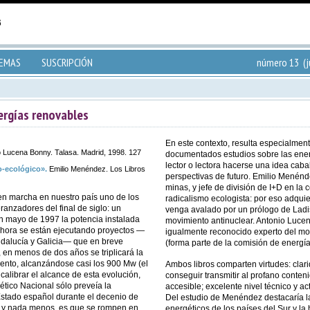
TEMAS
SUSCRIPCIÓN
número 13 (j
ergías renovables
En este contexto, resulta especialmen
 Lucena Bonny. Talasa. Madrid, 1998. 127
documentados estudios sobre las ener
lector o lectora hacerse una idea cabal
o-ecológico».
Emilio Menéndez. Los Libros
perspectivas de futuro. Emilio Menén
minas, y jefe de división de I+D en l
 en marcha en nuestro país uno de los
radicalismo ecologista: por eso adquie
nzadores del final de siglo: un
venga avalado por un prólogo de Ladisl
n mayo de 1997 la potencia instalada
movimiento antinuclear. Antonio Lucen
ahora se están ejecutando proyectos —
igualmente reconocido experto del mo
ndalucía y Galicia— que en breve
(forma parte de la comisión de energ
 en menos de dos años se triplicará la
iento, alcanzándose casi los 900 Mw (el
Ambos libros comparten virtudes: clari
calibrar el alcance de esta evolución,
conseguir transmitir al profano conte
ético Nacional sólo preveía la
accesible; excelente nivel técnico y a
Estado español durante el decenio de
Del estudio de Menéndez destacaría l
 y nada menos, es que se rompen en
energéticos de los países del Sur y la