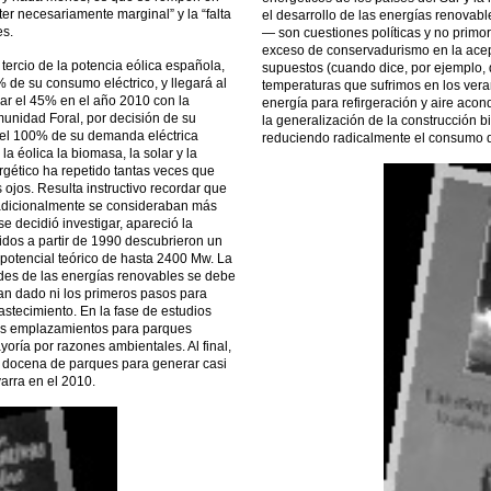
ter necesariamente marginal” y la “falta
el desarrollo de las energías renovabl
es.
— son cuestiones políticas y no primo
exceso de conservadurismo en la ace
tercio de la potencia eólica española,
supuestos (cuando dice, por ejemplo, 
de su consumo eléctrico, y llegará al
temperaturas que sufrimos en los ver
zar el 45% en el año 2010 con la
energía para refirgeración y aire aco
unidad Foral, por decisión de su
la generalización de la construcción b
a el 100% de su demanda eléctrica
reduciendo radicalmente el consumo d
 éolica la biomasa, la solar y la
rgético ha repetido tantas veces que
ojos. Resulta instructivo recordar que
tradicionalmente se consideraban más
e decidió investigar, apareció la
dos a partir de 1990 descubrieron un
potencial teórico de hasta 2400 Mw. La
ades de las energías renovables se debe
an dado ni los primeros pasos para
astecimiento. En la fase de estudios
les emplazamientos para parques
yoría por razones ambientales. Al final,
na docena de parques para generar casi
arra en el 2010.