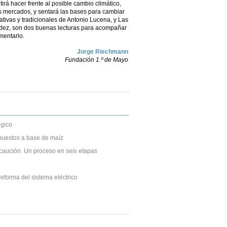
irá hacer frente al posible cambio climático,
os mercados, y sentará las bases para cambiar
tivas y tradicionales de Antonio Lucena, y Las
dez, son dos buenas lecturas para acompañar
mentarlo.
Jorge Riechmann
Fundación 1.º de Mayo
gico
puestos a base de maíz
caución. Un proceso en seis etapas
eforma del sistema eléctrico