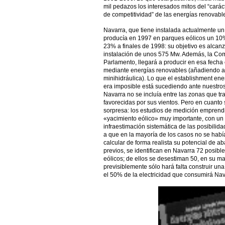
mil pedazos los interesados mitos del “carác
de competitividad” de las energías renovabl
Navarra, que tiene instalada actualmente un 
producía en 1997 en parques eólicos un 10% 
23% a finales de 1998: su objetivo es alcan
instalación de unos 575 Mw. Además, la Com
Parlamento, llegará a producir en esa fech
mediante energías renovables (añadiendo a la
minihidráulica). Lo que el establishment ene
era imposible está sucediendo ante nuestros 
Navarra no se incluía entre las zonas que 
favorecidas por sus vientos. Pero en cuanto s
sorpresa: los estudios de medición emprendi
«yacimiento eólico» muy importante, con un 
infraestimación sistemática de las posibilid
a que en la mayoría de los casos no se habí
calcular de forma realista su potencial de ab
previos, se identifican en Navarra 72 posib
eólicos; de ellos se desestiman 50, en su ma
previsiblemente sólo hará falta construir u
el 50% de la electricidad que consumirá Nav