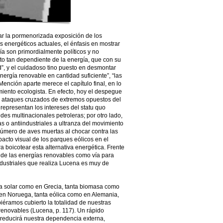
ar la pormenorizada exposición de los
 energéticos actuales, el énfasis en mostrar
gía son primordialmente políticos y no
o tan dependiente de la energía, que con su
”, y el cuidadoso tino puesto en desmontar
ergía renovable en cantidad suficiente”, “las
Mención aparte merece el capítulo final, en lo
miento ecologista. En efecto, hoy el despegue
o ataques cruzados de extremos opuestos del
 representan los intereses del statu quo
es multinacionales petroleras; por otro lado,
 o antiindustriales a ultranza del movimiento
úmero de aves muertas al chocar contra las
acto visual de los parques eólicos en el
ra boicotear esta alternativa energética. Frente
 de las energías renovables como vía para
industriales que realiza Lucena es muy de
gía solar como en Grecia, tanta biomasa como
 en Noruega, tanta eólica como en Alemania,
biéramos cubierto la totalidad de nuestras
enovables (Lucena, p. 117). Un rápido
 reducirá nuestra dependencia externa,