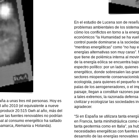
En el estudio de Lucena son de reseñ
problemas ambientales de los sistemas
cómo los conflictos en torno a la ener
económicos “la Humanidad se ha vuelt
control puede dominarse a la sociedad
“mentiras energéticas” como “no hay en
energías alternativas son muy caras”. 
que tiene de polémica interna al movi
de la energía eólica se encuentra baj
espectro político: por un lado, quienes
energético, donde sobresalen las grand
sectores miopemente conservacionistas
ecologista, para quienes el pequeño n
palas de los aerogeneradores, o el imp
paisaje, llegan a constituir razones pa
a tales extremos, la razonada defensa
ña a unas tres mil personas. Hoy es
civilizar y ecologizar las sociedades 
el año 2010 (el equivalente a nueve
agradecer.
a producir 20.515 Gwh al año, más del
que las fuentes renovables no podrían
“Si en España se utilizara tanta ener
al al consumo energético ha saltado
en Francia, tanta minihidráulica como
Dinamarca, Alemania u Holanda).
tanta geotermia como en Italia”, ya hu
necesidades energéticas con fuentes r
desarrollo de las energías renovables