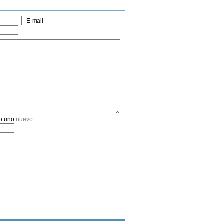
E-mail
o uno
nuevo
.