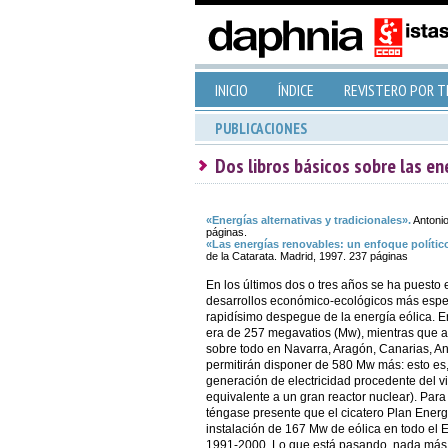
INICIO
ÍNDICE
REVISTERO POR 
PUBLICACIONES
Dos libros básicos sobre las en
«Energías alternativas y tradicionales».
Antonio
páginas.
«Las energías renovables: un enfoque polític
de la Catarata. Madrid, 1997. 237 páginas
En los últimos dos o tres años se ha puesto
desarrollos económico-ecológicos más espera
rapidísimo despegue de la energía eólica. E
era de 257 megavatios (Mw), mientras que 
sobre todo en Navarra, Aragón, Canarias, A
permitirán disponer de 580 Mw más: esto es,
generación de electricidad procedente del v
equivalente a un gran reactor nuclear). Para 
téngase presente que el cicatero Plan Energ
instalación de 167 Mw de eólica en todo el 
1991-2000. Lo que está pasando, nada más