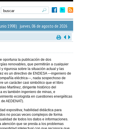
unio 1998) jueves, 06 de agosto de 2026
te oportuna la publicación de dos
gías renovables, que permitirán a cualquier
 y rigurosa sobre la situación actual y las
dez es un directivo de ENDESA —ingeniero de
a compañía eléctrica—, nada sospechoso de
re un carácter casi simbólico que el libro
ao Martínez, dirigente histórico del
a es también ingeniero de minas, e
vimiento ecologista en cuestiones energéticas
ía de AEDENAT).
dad expositiva; habilidad didáctica para
nidos no pocas veces complejos de forma
ctualidad de todos los datos e informaciones.
a atención que se presta a los problemas
 honestidad intelectual con que reconoce que