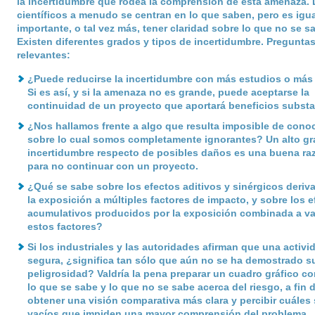
la incertidumbre que rodea la comprensión de esta amenaza. 
científicos a menudo se centran en lo que saben, pero es igu
importante, o tal vez más, tener claridad sobre lo que no se s
Existen diferentes grados y tipos de incertidumbre. Pregunta
relevantes:
¿Puede reducirse la incertidumbre con más estudios o más
Si es así, y si la amenaza no es grande, puede aceptarse la
continuidad de un proyecto que aportará beneficios substa
¿Nos hallamos frente a algo que resulta imposible de conoc
sobre lo cual somos completamente ignorantes? Un alto gr
incertidumbre respecto de posibles daños es una buena ra
para no continuar con un proyecto.
¿Qué se sabe sobre los efectos aditivos y sinérgicos deriv
la exposición a múltiples factores de impacto, y sobre los e
acumulativos producidos por la exposición combinada a va
estos factores?
Si los industriales y las autoridades afirman que una activi
segura, ¿significa tan sólo que aún no se ha demostrado s
peligrosidad? Valdría la pena preparar un cuadro gráfico c
lo que se sabe y lo que no se sabe acerca del riesgo, a fin 
obtener una visión comparativa más clara y percibir cuáles 
vacíos que impiden una mayor comprensión del problema.