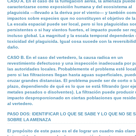
CASO A
. En el caso de la fumigación aérea, la amenaza puede
caracterizarse como exposición humana y del ecosistema al
plaguicida —llevado a la deriva por el viento— y también com
impactos sobre especies que no constituyen el objetivo de la
La escala espacial puede ser local, pero si los plaguicidas so
persistentes o si hay vientos fuertes, el impacto puede ser re
incluso global. La magnitud y la escala temporal dependerán 
toxicidad del plaguicida. Igual cosa sucede con la reversibili
daño.
CASO B
. En el caso del vertedero, la causa radica en un
revestimiento defectuoso y una inspección inadecuada por p
las autoridades locales. Probablemente el problema esté local
pero si las filtraciones llegan hasta aguas superficiales, pue
cruzar grandes distancias. El problema puede ser de corto o l
plazo, dependiendo de qué es lo que se está filtrando (por ej
metales pesados o disolventes). La filtración puede producir
impacto desproporcionado en ciertas poblaciones que reside
al vertedero.
PASO DOS: IDENTIFICAR LO QUE SE SABE Y LO QUE NO SE 
SOBRE LA AMENAZA
El propósito de este paso es el de lograr un cuadro más claro