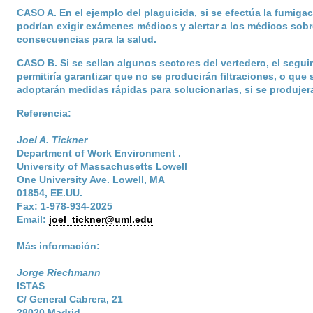
CASO A
. En el ejemplo del plaguicida, si se efectúa la fumigac
podrían exigir exámenes médicos y alertar a los médicos sob
consecuencias para la salud.
CASO B
. Si se sellan algunos sectores del vertedero, el segu
permitiría garantizar que no se producirán filtraciones, o que 
adoptarán medidas rápidas para solucionarlas, si se produjer
Referencia:
Joel A. Tickner
Department of Work Environment .
University of Massachusetts Lowell
One University Ave. Lowell, MA
01854, EE.UU.
Fax: 1-978-934-2025
Email:
joel_tickner@uml.edu
Más información:
Jorge Riechmann
ISTAS
C/ General Cabrera, 21
28020 Madrid