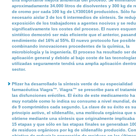
una importante mejora ambiental del proceso. Se eliminaro
aproximadamente 34.000 litros de disolventes y 300 kg de 
de cromo por cada 100 kg de LY300164 producidos. Sólo fu
necesario aislar 3 de los 6 intermedios de síntesis. Se reduj
exposición de los trabajadores a agentes nocivos y se redu
significativamente los costes del proceso. El nuevo esque
sintético demostró ser más eficiente que el anterior, pasan
rendimiento del 16% al 55%. El nuevo protocolo fue posible
combinando innovaciones procedentes de la química, la
microbiología y la ingeniería. El proceso ha resultado ser d
aplicación general y debido al bajo coste de las tecnología
utilizadas seguramente tendrá una amplia aplicación dentro
sector.
Pfizer
ha desarrollado la síntesis verde de su especialidad
farmacéutica Viagra™. Viagra™ se prescribe para el tratami
las disfunciones eréctiles. El éxito de este medicamento ha
muy notable como lo indica su consumo a nivel mundial, d
de 9 comprimidos cada segundo. La clave de su éxito es s
principio activo, el sildenafilo, una molécula orgánica que 
obtiene mediante una síntesis que originalmente implicaba
15 etapas y que sólo en las etapas finales se generaban 100
de residuos orgánicos por kg de sildenafilo producido. Con
objetivo de reducir la generación de residuos en las última