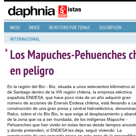
INICIO
ÍNDICE
REVISTERO POR TEMAS
SUSCRIPCIÓN
INTERNACIONAL
Los Mapuches-Pehuenches chi
en peligro
En la región del Bío - Bío, situada a unos setecientos kilómetros al
de Santiago dentro de la VIII región chilena, la empresa eléctrica
española ENDESA, que hace poco más de un año adquirió gran
número de acciones de Enersis Endesa chilena, está llevando a ca
construcción de una gran presa y central hidroeléctrica, denomina
Ralco, sobre el río Bío Bío, lo que exige el desplazamiento y aban
de la zona que va a ser inundada, de los indígenas Mapuche -
Pehuenches que han vivido en estas tierras desde tiempos ancestr
y donde pretenden, si ENDESA les deja, seguir viviendo. La
construcción de una segunda presa en esta zona de la precordiller