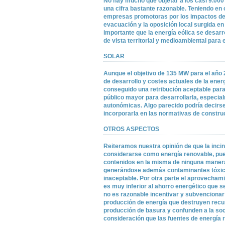
No hay mucho que objetar a los casi 9.000
una cifra bastante razonable. Teniendo en
empresas promotoras por los impactos de 
evacuación y la oposición local surgida 
importante que la energía eólica se desarr
de vista territorial y medioambiental para 
SOLAR
Aunque el objetivo de 135 MW para el año
de desarrollo y costes actuales de la ener
conseguido una retribución aceptable para
público mayor para desarrollarla, especia
autonómicas. Algo parecido podría decirse 
incorporarla en las normativas de construc
OTROS ASPECTOS
Reiteramos nuestra opinión de que la inci
considerarse como energía renovable, pue
contenidos en la misma de ninguna manera
generándose además contaminantes tóxico
inaceptable. Por otra parte el aprovecham
es muy inferior al ahorro energético que se
no es razonable incentivar y subvencionar 
producción de energía que destruyen recu
producción de basura y confunden a la soc
consideración que las fuentes de energía 