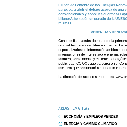
El Plan de Fomento de las Energías Renova
parte, para abrir el debate acerca de una 
convencionales y sobre las cuantiosas ay
billones/año según un estudio de la UNESC
mismas.
«ENERGÍAS RENOVAB
Con este título acaba de aparecer la primera
renovables de acceso libre en internet. La r
especializados en información ambiental des
informaciones de interés sobre energía solar,
también, sobre ahorro y eficiencia energética
publicidad. CC.OO., que participa en el Cons
iniciativa que contribuirá a difundir la info
La dirección de acceso a internet es:
www.en
ÁREAS TEMÁTICAS
ECONOMÍA Y EMPLEOS VERDES
ENERGÍA Y CAMBIO CLIMÁTICO