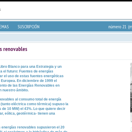
TEMAS
SUSCRIPCIÓN
número 21 (m
s renovables
ibro Blanco para una Estrategia y un
a el futuro: Fuentes de energías
ar el uso de estas fuentes energéticas
n Europea. En diciembre de 1999 el
ento de las Energías Renovables en
n nuestro ámbito.
novables al consumo total de energía
a (tanto eléctrica como térmica) supuso la
ás de 10 MW) el 43%. Lo que quiere decir
ar, eólica, geotérmica- tienen una
as energías renovables supusieron el 20