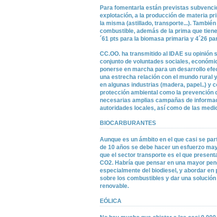
Para fomentarla están previstas subvencio
explotación, a la producción de materia p
la misma (astillado, transporte...). Tambié
combustible, además de la prima que tiene
´61 pts para la biomasa primaria y 4´26 pa
CC.OO. ha transmitido al IDAE su opinión so
conjunto de voluntades sociales, económic
ponerse en marcha para un desarrollo efec
una estrecha relación con el mundo rural y 
en algunas industrias (madera, papel..) y 
protección ambiental como la prevención de
necesarias amplias campañas de informaci
autoridades locales, así como de las medi
BIOCARBURANTES
Aunque es un ámbito en el que casi se par
de 10 años se debe hacer un esfuerzo mayo
que el sector transporte es el que presen
CO2. Habría que pensar en una mayor pene
especialmente del biodiesel, y abordar en
sobre los combustibles y dar una solución 
renovable.
EÓLICA