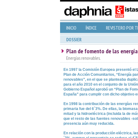
INICIO
ÍNDICE
REVISTERO POR 
DOSSIER
Plan de fomento de las energía
Energías renovables.
En 1997 la Comisión Europea presentó el L
Plan de Acción Comunitarios, “Energía par
renovables”, en el que se planteaba duplic
para el año 2010 en el conjunto de la Unió
Gobierno Español aprobó un “Plan de Fom
España” para cumplir con dicho objetivo e
En 1998 la contribución de las energías re
primaria fue del 6´3%. De ellas, la biomas
mitad y la hidroeléctrica (incluida la de m
que el resto de las fuentes renovables -sol
presencia aún muy reducida.
En relación con la producción eléctrica, l