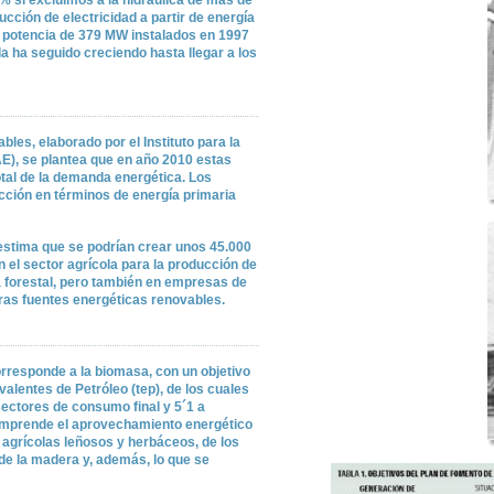
% si excluimos a la hidráulica de más de
cción de electricidad a partir de energía
a potencia de 379 MW instalados en 1997
da ha seguido creciendo hasta llegar a los
les, elaborado por el Instituto para la
AE), se plantea que en año 2010 estas
otal de la demanda energética. Los
ucción en términos de energía primaria
 estima que se podrían crear unos 45.000
 el sector agrícola para la producción de
 forestal, pero también en empresas de
tras fuentes energéticas renovables.
orresponde a la biomasa, con un objetivo
alentes de Petróleo (tep), de los cuales
ectores de consumo final y 5´1 a
omprende el aprovechamiento energético
s agrícolas leñosos y herbáceos, de los
de la madera y, además, lo que se