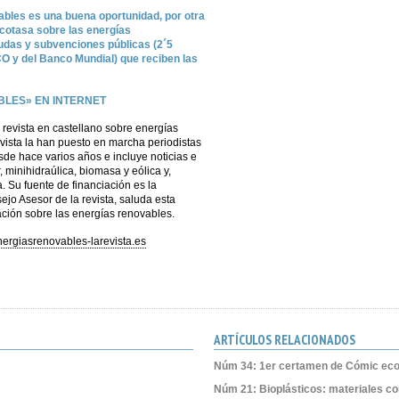
bles es una buena oportunidad, por otra
ecotasa sobre las energías
udas y subvenciones públicas (2´5
O y del Banco Mundial) que reciben las
LES» EN INTERNET
 revista en castellano sobre energías
evista la han puesto en marcha periodistas
de hace varios años e incluye noticias e
 minihidraúlica, biomasa y eólica y,
. Su fuente de financiación es la
ejo Asesor de la revista, saluda esta
rmación sobre las energías renovables.
ergiasrenovables-larevista.es
ARTÍCULOS RELACIONADOS
Núm 34: 1er certamen de Cómic eco
Núm 21: Bioplásticos: materiales c