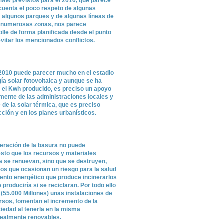
 MW previstos para el 2010, que parece
 cuenta el poco respeto de algunas
algunos parques y de algunas líneas de
en numerosas zonas, nos parece
olle de forma planificada desde el punto
evitar los mencionados conflictos.
 2010 puede parecer mucho en el estadio
gía solar fotovoltaica y aunque se ha
 el Kwh producido, es preciso un apoyo
lmente de las administraciones locales y
de la solar térmica, que es preciso
ción y en los planes urbanísticos.
neración de la basura no puede
sto que los recursos y materiales
 se renuevan, sino que se destruyen,
s que ocasionan un riesgo para la salud
iento energético que produce incinerarlos
 produciría si se reciclaran. Por todo ello
(55.000 Millones) unas instalaciones de
rsos, fomentan el incremento de la
iedad al tenerla en la misma
realmente renovables.