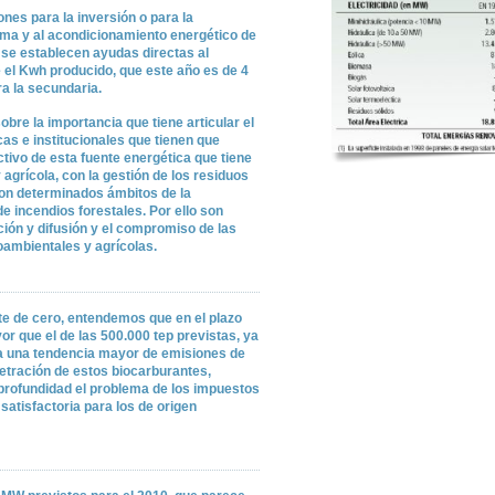
nes para la inversión o para la
rima y al acondicionamiento energético de
n se establecen ayudas directas al
 el Kwh producido, que este año es de 4
ra la secundaria.
bre la importancia que tiene articular el
as e institucionales que tienen que
tivo de esta fuente energética que tiene
agrícola, con la gestión de los residuos
con determinados ámbitos de la
 incendios forestales. Por ello son
ón y difusión y el compromiso de las
oambientales y agrícolas.
te de cero, entendemos que en el plazo
r que el de las 500.000 tep previstas, ya
ta una tendencia mayor de emisiones de
tración de estos biocarburantes,
 profundidad el problema de los impuestos
satisfactoria para los de origen