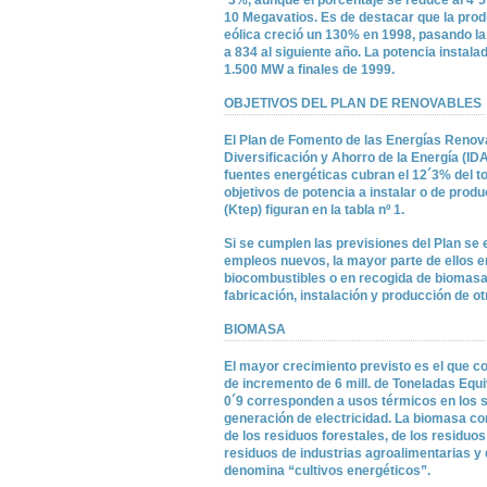
´3%, aunque el porcentaje se reduce al 4´5
10 Megavatios. Es de destacar que la produ
eólica creció un 130% en 1998, pasando l
a 834 al siguiente año. La potencia instala
1.500 MW a finales de 1999.
OBJETIVOS DEL PLAN DE RENOVABLES
El Plan de Fomento de las Energías Renovab
Diversificación y Ahorro de la Energía (ID
fuentes energéticas cubran el 12´3% del t
objetivos de potencia a instalar o de prod
(Ktep) figuran en la tabla nº 1.
Si se cumplen las previsiones del Plan se
empleos nuevos, la mayor parte de ellos en
biocombustibles o en recogida de biomasa
fabricación, instalación y producción de o
BIOMASA
El mayor crecimiento previsto es el que c
de incremento de 6 mill. de Toneladas Equiv
0´9 corresponden a usos térmicos en los s
generación de electricidad. La biomasa c
de los residuos forestales, de los residuo
residuos de industrias agroalimentarias y 
denomina “cultivos energéticos”.