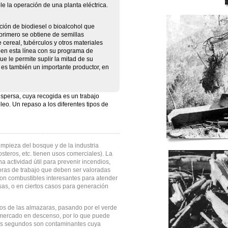
e la operación de una planta eléctrica.
ción de biodiesel o bioalcohol que
l primero se obtiene de semillas
cereal, tubérculos y otros materiales
o en esta línea con su programa de
ue le permite suplir la mitad de su
es también un importante productor, en
spersa, cuya recogida es un trabajo
eo. Un repaso a los diferentes tipos de
limpieza del bosque y de la industria
costeros, etc. tienen usos comerciales). La
 actividad útil para prevenir incendios,
ras de trabajo que deben ser valoradas
on combustibles interesantes para atender
as, o en ciertos casos para generación
uos de las almazaras, pasando por el verde
 mercado en descenso, por lo que puede
 Los segundos son contaminantes cuya