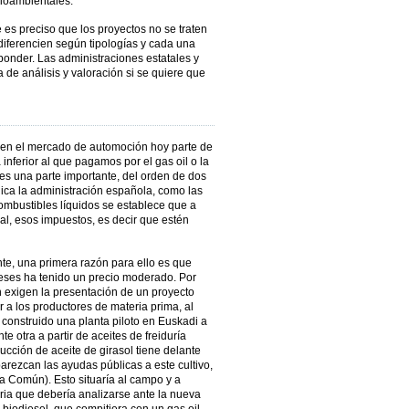
dioambientales.
 es preciso que los proyectos no se traten
ferencien según tipologías y cada una
ponder. Las administraciones estatales y
e análisis y valoración si se quiere que
s en el mercado de automoción hoy parte de
inferior al que pagamos por el gas oil o la
es una parte importante, del orden de dos
lica la administración española, como las
ombustibles líquidos se establece que a
cial, esos impuestos, es decir que estén
te, una primera razón para ello es que
meses ha tenido un precio moderado. Por
n exigen la presentación de un proyecto
r a los productores de materia prima, al
a construido una planta piloto en Euskadi a
te otra a partir de aceites de freiduría
cción de aceite de girasol tiene delante
arezcan las ayudas públicas a este cultivo,
ia Común). Esto situaría al campo y a
ia que debería analizarse ante la nueva