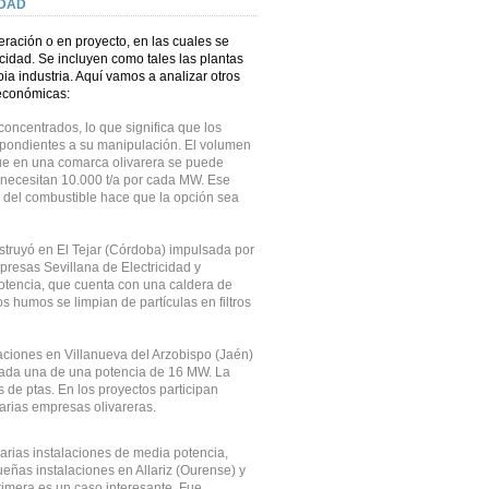
IDAD
eración o en proyecto, en las cuales se
icidad. Se incluyen como tales las plantas
a industria. Aquí vamos a analizar otros
 económicas:
concentrados, lo que significa que los
spondientes a su manipulación. El volumen
ue en una comarca olivarera se puede
 necesitan 10.000 t/a por cada MW. Ese
en del combustible hace que la opción sea
nstruyó en El Tejar (Córdoba) impulsada por
presas Sevillana de Electricidad y
encia, que cuenta con una caldera de
os humos se limpian de partículas en filtros
ciones en Villanueva del Arzobispo (Jaén)
 cada una de una potencia de 16 MW. La
s de ptas. En los proyectos participan
ias empresas olivareras.
arias instalaciones de media potencia,
eñas instalaciones en Allariz (Ourense) y
imera es un caso interesante. Fue