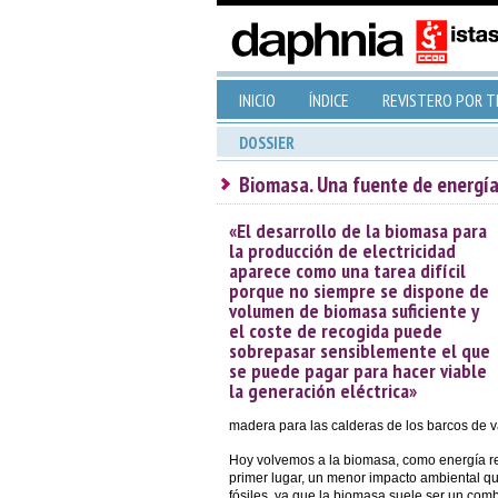
INICIO
ÍNDICE
REVISTERO POR 
DOSSIER
Biomasa. Una fuente de energí
«El desarrollo de la biomasa para
la producción de electricidad
aparece como una tarea difícil
porque no siempre se dispone de
volumen de biomasa suficiente y
el coste de recogida puede
sobrepasar sensiblemente el que
se puede pagar para hacer viable
la generación eléctrica»
madera para las calderas de los barcos de vap
Hoy volvemos a la biomasa, como energía re
primer lugar, un menor impacto ambiental qu
fósiles, ya que la biomasa suele ser un comb