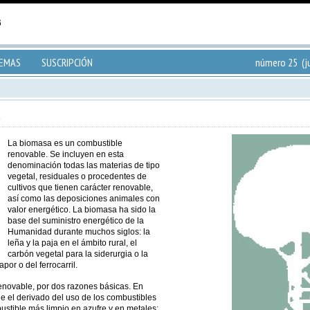
TEMAS
SUSCRIPCIÓN
número 25 (j
a
La biomasa es un combustible
renovable. Se incluyen en esta
denominación todas las materias de tipo
vegetal, residuales o procedentes de
cultivos que tienen carácter renovable,
así como las deposiciones animales con
valor energético. La biomasa ha sido la
base del suministro energético de la
Humanidad durante muchos siglos: la
leña y la paja en el ámbito rural, el
carbón vegetal para la siderurgia o la
or o del ferrocarril.
novable, por dos razones básicas. En
e el derivado del uso de los combustibles
ustible más limpio en azufre y en metales;