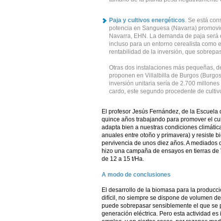
Paja y cultivos energéticos
. Se está co
potencia en Sanguesa (Navarra) promovid
Navarra, EHN. La demanda de paja será d
incluso para un entorno cerealista como 
rentabilidad de la inversión, que sobrepas
Otras dos instalaciones más pequeñas, d
proponen en Villalbilla de Burgos (Burgos
inversión unitaria sería de 2.700 millones
cardo, este segundo procedente de cultivo
El profesor Jesús Fernández, de la Escuela
quince años trabajando para promover el cul
adapta bien a nuestras condiciones climáti
anuales entre otoño y primavera) y resiste bie
pervivencia de unos diez años. A mediados d
hizo una campaña de ensayos en tierras de 
de 12 a 15 t/Ha.
A modo de conclusiones
El desarrollo de la biomasa para la producc
difícil, no siempre se dispone de volumen de
puede sobrepasar sensiblemente el que se p
generación eléctrica. Pero esta actividad es