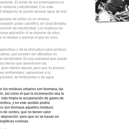
nveniente. El verde de los invernaderos es
e compost y electricidad. Con esta
o Cartagena) se puede desalar agua de mar.
s granjas de pollos es un residuo
ceptable poder calorífico; en Gran Bretaña
neración de electricidad. Los residuos de
sma aplicación si se dispone de ellos
ar el residuo y quemar el gas en usos
gricultura o de la silvicultura para producir
ativas, que pueden ser utilizadas en
e electricidad. Es una actividad que puede
las tierras que abandonan las
gran interés laboral, pero que es preciso
mas ambientales: agresiones a la
icidas, de fertilizantes o de agua.
e los residuos urbanos son biomasa, las
n, así como el que la incineración sea la
 más limpia la recuperación de gases de
éctrica, y en este sentido podría
co son biomasa aquellos residuos
s de cerdos, que no tienen valor
u deposición, pero que no se basan en
ergéticas conexas.