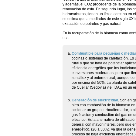
y además, el CO2 procedente de la biomasa s
renovación de esta. En segundo lugar, los com
hidrocarburos, tienen un límite cercano en e
se estima que a mediados de este siglo XXI
extracción de petróleo y gas natural.
En la recuperación de la biomasa como vecto
uso:
Combustible para pequeñas o media
cocinas o sistemas de calefacción. Es
rural y que se trata de potenciar apli
eficiencia energética que los tradiciona
e inversiones moderadas, pero que tie
sencillez y al entorno rural, aunque c
por encima del 50%. La planta de cale
de Cuéllar (Segovia) y el IDAE es un e
Generación de electricidad
. Son en g
bien con combustión de la biomasa en 
accionar un grupo turboalternador, o 
gasificación y combustión del gas en u
eléctrico. Es la alternativa de utiliza
general con mayor interés, pero que en
energético, (20 a 30%), ya que la gene
proceso de baja eficiencia energética