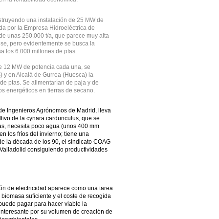
nstruyendo una instalación de 25 MW de
a por la Empresa Hidroeléctrica de
e unas 250.000 t/a, que parece muy alta
ese, pero evidentemente se busca la
a los 6.000 millones de ptas.
e 12 MW de potencia cada una, se
) y en Alcalá de Gurrea (Huesca) la
 de ptas. Se alimentarían de paja y de
s energéticos en tierras de secano.
 de Ingenieros Agrónomos de Madrid, lleva
tivo de la cynara cardunculus, que se
cas, necesita poco agua (unos 400 mm
n los fríos del invierno; tiene una
e la década de los 90, el sindicato COAG
Valladolid consiguiendo productividades
ión de electricidad aparece como una tarea
 biomasa suficiente y el coste de recogida
uede pagar para hacer viable la
 interesante por su volumen de creación de