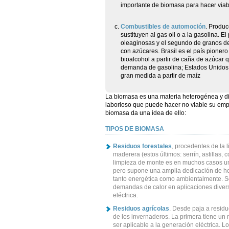
importante de biomasa para hacer viabl
Combustibles de automoción
. Produc
sustituyen al gas oil o a la gasolina. E
oleaginosas y el segundo de granos de 
con azúcares. Brasil es el país pioner
bioalcohol a partir de caña de azúcar q
demanda de gasolina; Estados Unidos 
gran medida a partir de maíz
La biomasa es una materia heterogénea y di
laborioso que puede hacer no viable su empl
biomasa da una idea de ello:
TIPOS DE BIOMASA
Residuos forestales
, procedentes de la 
maderera (estos últimos: serrín, astillas, 
limpieza de monte es en muchos casos una
pero supone una amplia dedicación de ho
tanto energética como ambientalmente. S
demandas de calor en aplicaciones divers
eléctrica.
Residuos agrícolas
. Desde paja a resid
de los invernaderos. La primera tiene un
ser aplicable a la generación eléctrica.