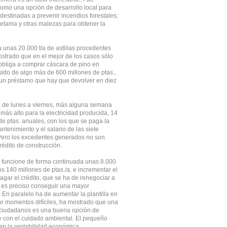
omo una opción de desarrollo local para
estinadas a prevenir incendios forestales;
e retama y otras malezas para obtener la
 unas 20.000 t/a de astillas procedentes
ostrado que en el mejor de los casos sólo
e obliga a comprar cáscara de pino en
sido de algo más de 600 millones de ptas.,
 un préstamo que hay que devolver en diez
a, de lunes a viernes, más alguna semana
más alto para la electricidad producida, 14
e ptas. anuales, con los que se paga la
tenimiento y el salario de las siete
 Pero los excedentes generados no son
rédito de construcción.
a funcione de forma continuada unas 8.000
os 140 millones de ptas./a, e incrementar el
gar el crédito, que se ha de renegociar a
 es preciso conseguir una mayor
En paralelo ha de aumentar la plantilla en
or momentos difíciles, ha mostrado que una
os ciudadanos es una buena opción de
e con el cuidado ambiental. El pequeño
n la rentabilidad económica.