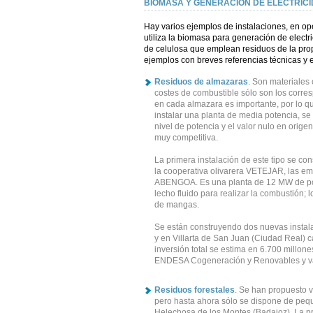
BIOMASA Y GENERACIÓN DE ELECTRIC
Hay varios ejemplos de instalaciones, en op
utiliza la biomasa para generación de electr
de celulosa que emplean residuos de la propi
ejemplos con breves referencias técnicas y
Residuos de almazaras
. Son materiales 
costes de combustible sólo son los corre
en cada almazara es importante, por lo q
instalar una planta de media potencia, se
nivel de potencia y el valor nulo en orig
muy competitiva.
La primera instalación de este tipo se co
la cooperativa olivarera VETEJAR, las em
ABENGOA. Es una planta de 12 MW de pot
lecho fluido para realizar la combustión; l
de mangas.
Se están construyendo dos nuevas instala
y en Villarta de San Juan (Ciudad Real)
inversión total se estima en 6.700 millone
ENDESA Cogeneración y Renovables y var
Residuos forestales
. Se han propuesto v
pero hasta ahora sólo se dispone de pequ
Helechosa de los Montes (Badajoz). La pr