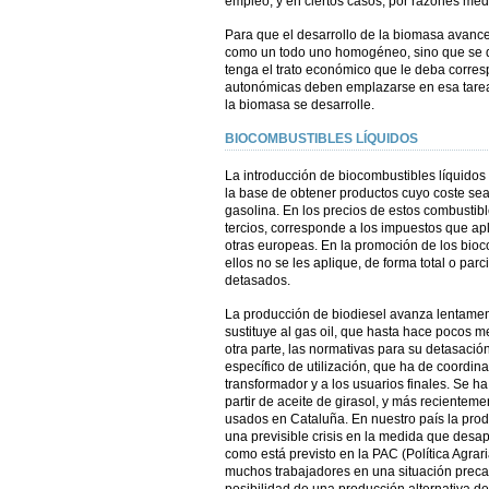
empleo, y en ciertos casos, por razones me
Para que el desarrollo de la biomasa avance
como un todo uno homogéneo, sino que se di
tenga el trato económico que le deba corres
autonómicas deben emplazarse en esa tarea d
la biomasa se desarrolle.
BIOCOMBUSTIBLES LÍQUIDOS
La introducción de biocombustibles líquido
la base de obtener productos cuyo coste sea 
gasolina. En los precios de estos combustibl
tercios, corresponde a los impuestos que ap
otras europeas. En la promoción de los bioc
ellos no se les aplique, de forma total o par
detasados.
La producción de biodiesel avanza lentamen
sustituye al gas oil, que hasta hace pocos 
otra parte, las normativas para su detasació
específico de utilización, que ha de coordina
transformador y a los usuarios finales. Se h
partir de aceite de girasol, y más recientemen
usados en Cataluña. En nuestro país la produ
una previsible crisis en la medida que desap
como está previsto en la PAC (Política Agrar
muchos trabajadores en una situación precar