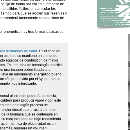
e fija de forma natural en el proceso de
bustibles fósiles, en particular los
l tiempo para que se agoten sus reservas y
 descenderá fuertemente la capacidad de
r energético hay tres formas básicas de
nas demandas de calor
. Es el caso de
 un uso que se mantiene en el mundo
cando equipos de combustión de mayor
les. Es una línea de tecnología sencilla
ne una imagen pobre ligada a la
onlleva un rendimiento energético bueno,
facción promovida por el Ayuntamiento
jemplo muy interesante.
eneral plantas de pequeña potencia,
caldera para producir vapor y con este
bien mediante algún proceso de
n motor diesel que arrastra un motor
ción de la biomasa que se contempla en
 su conjunto tiene un bajo rendimiento
ración térmica de electricidad es un
; además, requiere un volumen