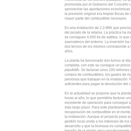
promovida por el Gobierno del Concello c
aprovechar las aportaciones económicas d
la previsión original era limpiar fincas d
mayor parte del combustible necesario.
Es una instalación de 2,3 MW, que precisa
del picado de la retama. La práctica ha m
se consiguen 4.000 t/a de astillas, lo qu
aserraderos del entorno. La inversión ha 
dos tercios de los mismos corresponde a
años.
La planta ha funcionado dos turnos al dí
completa; con esto se consigue un precio 
ptas/kWh. Se facturan unos 100 millones d
compra de combustibles, los gastos de man
personas que trabajan en la instalación.
suficientes para pagar la devolución del c
En la actualidad se propone que la plant
horas al año, lo que permitiría facturar un
excedente de operación para conseguir pa
más largo plazo. Para este planteamiento
recuperación de combustible en el monte. 
la instalación. Aunque el proyecto pase p
gestión local unida a los intereses de l
desarrollo y que la biomasa es compatibl
tamaño de la planta pesa negativamente e