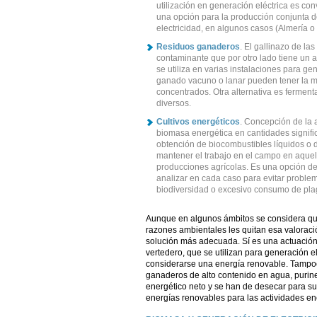
utilización en generación eléctrica es co
una opción para la producción conjunta d
electricidad, en algunos casos (Almería 
Residuos ganaderos
. El gallinazo de la
contaminante que por otro lado tiene un a
se utiliza en varias instalaciones para ge
ganado vacuno o lanar pueden tener la mi
concentrados. Otra alternativa es ferment
diversos.
Cultivos energéticos
. Concepción de la a
biomasa energética en cantidades signific
obtención de biocombustibles líquidos o d
mantener el trabajo en el campo en aquel
producciones agrícolas. Es una opción de 
analizar en cada caso para evitar proble
biodiversidad o excesivo consumo de plagu
Aunque en algunos ámbitos se considera qu
razones ambientales les quitan esa valoració
solución más adecuada. Sí es una actuación
vertedero, que se utilizan para generación el
considerarse una energía renovable. Tampo
ganaderos de alto contenido en agua, purine
energético neto y se han de desecar para s
energías renovables para las actividades en