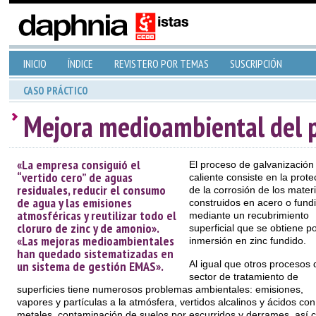
INICIO
ÍNDICE
REVISTERO POR TEMAS
SUSCRIPCIÓN
CASO PRÁCTICO
Mejora medioambiental del p
«La empresa consiguió el
El proceso de galvanización
“vertido cero” de aguas
caliente consiste en la prote
residuales, reducir el consumo
de la corrosión de los mater
de agua y las emisiones
construidos en acero o fundi
atmosféricas y reutilizar todo el
mediante un recubrimiento
cloruro de zinc y de amonio».
superficial que se obtiene p
«Las mejoras medioambientales
inmersión en zinc fundido.
han quedado sistematizadas en
un sistema de gestión EMAS».
Al igual que otros procesos 
sector de tratamiento de
superficies tiene numerosos problemas ambientales: emisiones,
vapores y partículas a la atmósfera, vertidos alcalinos y ácidos con
metales, contaminación de suelos por escurridos y derrames, así