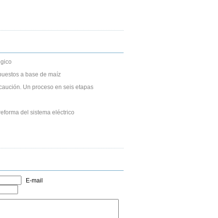
gico
puestos a base de maíz
caución. Un proceso en seis etapas
eforma del sistema eléctrico
E-mail