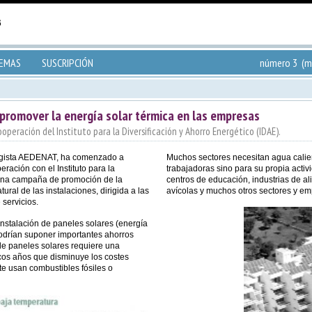
TEMAS
SUSCRIPCIÓN
número 3 (ma
 promover la energía solar térmica en las empresas
peración del Instituto para la Diversificación y Ahorro Energético (IDAE).
logista AEDENAT, ha comenzado a
Muchos sectores necesitan agua calien
ración con el Instituto para la
trabajadoras sino para su propia activi
, una campaña de promoción de la
centros de educación, industrias de a
tural de las instalaciones, dirigida a las
avícolas y muchos otros sectores y emp
 servicios.
instalación de paneles solares (energía
podrían suponer importantes ahorros
de paneles solares requiere una
cos años que disminuye los costes
e usan combustibles fósiles o