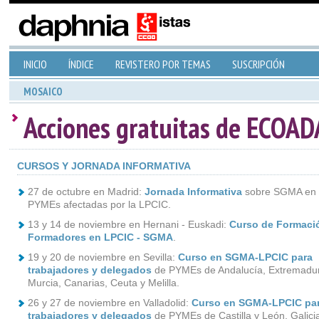
INICIO
ÍNDICE
REVISTERO POR TEMAS
SUSCRIPCIÓN
MOSAICO
Acciones gratuitas de ECOA
CURSOS Y JORNADA INFORMATIVA
27 de octubre en Madrid:
Jornada Informativa
sobre SGMA en
PYMEs afectadas por la LPCIC.
13 y 14 de noviembre en Hernani - Euskadi:
Curso de Formaci
Formadores en LPCIC - SGMA
.
19 y 20 de noviembre en Sevilla:
Curso en SGMA-LPCIC para
trabajadores y delegados
de PYMEs de Andalucía, Extremadu
Murcia, Canarias, Ceuta y Melilla.
26 y 27 de noviembre en Valladolid:
Curso en SGMA-LPCIC pa
trabajadores y delegados
de PYMEs de Castilla y León, Galicia