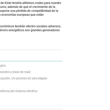
de Kioto tendría altísimos costes para nuestro
euros; además de que el crecimiento de la
supone una pérdida de competitividad de la
as economías europeas que están
 económicos tendrán efectos sociales adversos,
l ahorro energéticos son grandes generadores
gico
puestos a base de maíz
caución. Un proceso en seis etapas
eforma del sistema eléctrico