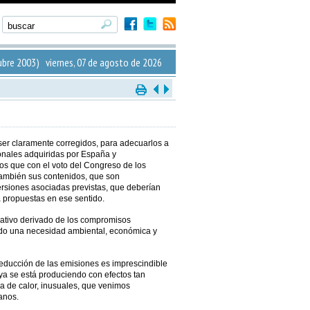
bre 2003) viernes, 07 de agosto de 2026
 ser claramente corregidos, para adecuarlos a
onales adquiridas por España y
 que con el voto del Congreso de los
también sus contenidos, que son
ersiones asociadas previstas, que deberían
 propuestas en ese sentido.
rativo derivado de los compromisos
todo una necesidad ambiental, económica y
reducción de las emisiones es imprescindible
 ya se está produciendo con efectos tan
la de calor, inusuales, que venimos
anos.