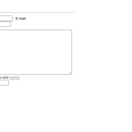
E-mail
o uno
nuevo
.