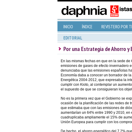
INICIO
ÍNDICE
REVISTERO POR 
EDITORIAL
Por una Estrategia de Ahorro y 
En las mismas fechas en que en la sede de
emisiones de gases de efecto invernadero 
denunciaba que las emisiones españolas han
Economía daba a conocer un borrador de la E
Energética 2004-2012, que expresaba la int
cumplir con Kioto, al contemplar un aument
el supuesto de que se consiguieran los objeti
No es la primera vez que el Gobierno se exp
ocasión de la planificación de las redes de t
que estimaba que con las emisiones de dióx
aumentarían un 64% entre 1990 y 2010, en e
cuadruplicaba ampliamente el 15% de aumen
Unión Europea para cumplir con los comprom
De hecho, el ahorro energético del 7,2% que