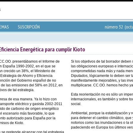
TEMAS
SUSCRIPCIÓN
número 32 (octu
Eficiencia Energética para cumplir Kioto
 CC.OO. presentábamos el Informe de
Si los objetivos de tal borrador deben
en España 1990-2002, en el que se
las obligaciones europeas e internaci
 crecido un 38%, el Ministerio de
comprometidas nada más y nada menos
strategia de Ahorro y Eficiencia
Diputados, lógicamente lo deben ser 
ención del Gobierno español de no
manifiestamente mejorables, y las inv
o de las emisiones del 58% en 2012, en
multiplicarse. CC.OO. hemos hecho ya
vos de tal estrategia.
Esta reorientación no es sólo un impe
resa de esa manera. Ya lo hizo con
internacionales, es también y sobre 
ransporte eléctrico y gasista 2002-2011
social.
ido de carbono de origen energético
Ambiental, porque la estabilización y 
l escenario más favorable, lo que
para detener el cambio climático, que
to autorizado para España por la
notorios como las inundaciones o la o
isos de Kioto.
padeciendo en Europa los últimos ver
 se pretende alcanzar con tal estrategia