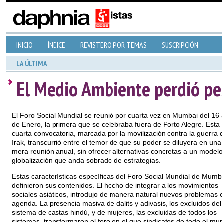
INICIO
ÍNDICE
REVISTERO POR TEMAS
SUSCRIPCIÓN
LA ÚLTIMA
El Medio Ambiente perdió pe
El Foro Social Mundial se reunió por cuarta vez en Mumbai del 16 
de Enero, la primera que se celebraba fuera de Porto Alegre. Esta
cuarta convocatoria, marcada por la movilización contra la guerra 
Irak, transcurrió entre el temor de que su poder se diluyera en una
mera reunión anual, sin ofrecer alternativas concretas a un model
globalización que anda sobrado de estrategias.
Estas características específicas del Foro Social Mundial de Mumb
definieron sus contenidos. El hecho de integrar a los movimientos
sociales asiáticos, introdujo de manera natural nuevos problemas e
agenda. La presencia masiva de dalits y adivasis, los excluidos del
sistema de castas hindú, y de mujeres, las excluidas de todos los
sistemas, transformaron el foro en el que sindicatos de todo el mu