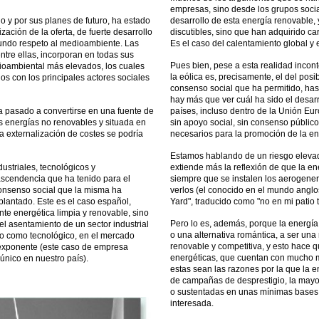
empresas, sino desde los grupos socia
lo y por sus planes de futuro, ha estado
desarrollo de esta energía renovable
ción de la oferta, de fuerte desarrollo
discutibles, sino que han adquirido c
ofundo respeto al medioambiente. Las
Es el caso del calentamiento global y 
ntre ellas, incorporan en todas sus
Pues bien, pese a esta realidad inconte
dioambiental más elevados, los cuales
la eólica es, precisamente, el del posi
s con los principales actores sociales
consenso social que ha permitido, hasta
hay más que ver cuál ha sido el desarr
ha pasado a convertirse en una fuente de
países, incluso dentro de la Unión E
as energías no renovables y situada en
sin apoyo social, sin consenso público
la externalización de costes se podría
necesarios para la promoción de la en
Estamos hablando de un riesgo elevado
dustriales, tecnológicos y
extiende más la reflexión de que la ene
ascendencia que ha tenido para el
siempre que se instalen los aerogene
consenso social que la misma ha
verlos (el conocido en el mundo angl
lantado. Este es el caso español,
Yard", traducido como "no en mi patio t
te energética limpia y renovable, sino
Pero lo es, además, porque la energía
l asentamiento de un sector industrial
o una alternativa romántica, a ser una 
ico como tecnológico, en el mercado
renovable y competitiva, y esto hace q
exponente (este caso de empresa
energéticas, que cuentan con mucho m
único en nuestro país).
estas sean las razones por la que la en
de campañas de desprestigio, la mayo
o sustentadas en unas mínimas bases,
interesada.