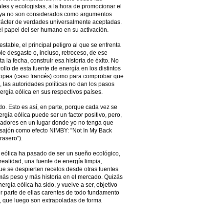
les y ecologistas, a la hora de promocionar el
, ya no son considerados como argumentos
arácter de verdades universalmente aceptadas.
el papel del ser humano en su activación.
stable, el principal peligro al que se enfrenta
ble desgaste o, incluso, retroceso, de ese
 la fecha, construir esa historia de éxito. No
ollo de esta fuente de energía en los distintos
uropea (caso francés) como para comprobar que
, las autoridades políticas no dan los pasos
ergía eólica en sus respectivos países.
. Esto es así, en parte, porque cada vez se
rgía eólica puede ser un factor positivo, pero,
radores en un lugar donde yo no tenga que
osajón como efecto NIMBY: "Not In My Back
rasero").
 eólica ha pasado de ser un sueño ecológico,
realidad, una fuente de energía limpia,
ue se despierten recelos desde otras fuentes
ás peso y más historia en el mercado. Quizás
ergía eólica ha sido, y vuelve a ser, objetivo
r parte de ellas carentes de todo fundamento
 que luego son extrapoladas de forma