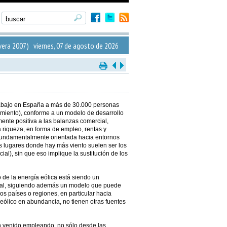
era 2007) viernes, 07 de agosto de 2026
 trabajo en España a más de 30.000 personas
imiento), conforme a un modelo de desarrollo
nte positiva a las balanzas comercial,
a riqueza, en forma de empleo, rentas y
 fundamentalmente orientada hacia entornos
s lugares donde hay más viento suelen ser los
al), sin que eso implique la sustitución de los
 de la energía eólica está siendo un
cial, siguiendo además un modelo que puede
os países o regiones, en particular hacia
eólico en abundancia, no tienen otras fuentes
 venido empleando, no sólo desde las