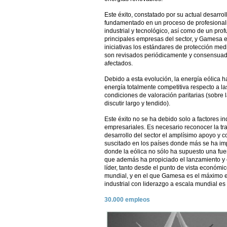
Este éxito, constatado por su actual desarrol
fundamentado en un proceso de profesionaliza
industrial y tecnológico, así como de un pr
principales empresas del sector, y Gamesa e
iniciativas los estándares de protección me
son revisados periódicamente y consensuado
afectados.
Debido a esta evolución, la energía eólica 
energía totalmente competitiva respecto a l
condiciones de valoración paritarias (sobre 
discutir largo y tendido).
Este éxito no se ha debido solo a factores in
empresariales. Es necesario reconocer la tr
desarrollo del sector el amplísimo apoyo y 
suscitado en los países donde más se ha imp
donde la eólica no sólo ha supuesto una fuen
que además ha propiciado el lanzamiento y e
líder, tanto desde el punto de vista económ
mundial, y en el que Gamesa es el máximo 
industrial con liderazgo a escala mundial es 
30.000 empleos