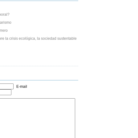
boral?
tarismo
rrero
re la crisis ecológica, la sociedad sustentable
E-mail