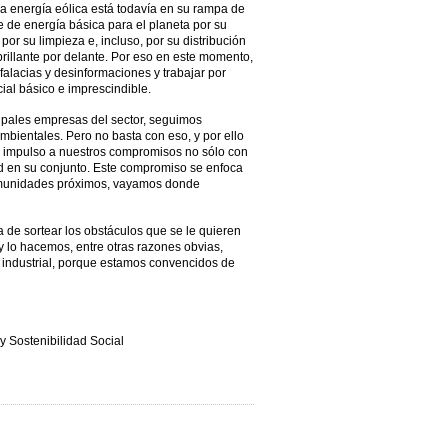
 energía eólica está todavía en su rampa de
e de energía básica para el planeta por su
 por su limpieza e, incluso, por su distribución
 brillante por delante. Por eso en este momento,
falacias y desinformaciones y trabajar por
ial básico e imprescindible.
pales empresas del sector, seguimos
bientales. Pero no basta con eso, y por ello
e impulso a nuestros compromisos no sólo con
d en su conjunto. Este compromiso se enfoca
 comunidades próximos, vayamos donde
de sortear los obstáculos que se le quieren
 y lo hacemos, entre otras razones obvias,
 industrial, porque estamos convencidos de
Sostenibilidad Social