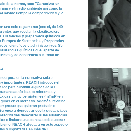
lo de la norma, son: "Garantizar un
umana y el medio ambiente así como la
 al mismo tiempo la competitividad y la
 en una solo reglamento (eso sí, de 849
rentes que regulan la clasificación,
las sustancias y preparados químicos en
ia Europea de Sustancias y Preparados
cos, científicos y administrativos. Se
 sustancias químicas que, aparte de
mientos y da coherencia a la toma de
ba
 incorpora en la normativa sobre
uy importantes. REACH introduce el
arco para sustituir algunas de las
sustancias tóxicas persistentes y
tóxicas y muy persistentes (mTmP) en
seguras en el mercado. Además, revierte
as empresas que quieran producir o
Europea a demostrar que la sustancia es
 autoridades demostrar si las sustancias
las o limitar su uso en caso de suponer
ambiente. REACH afectará en este aspecto
idas o importadas en más de 1