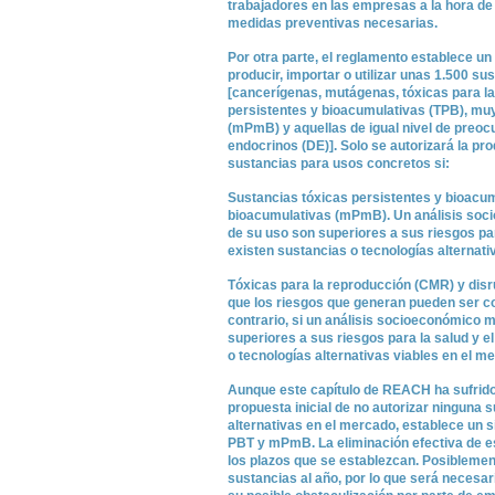
trabajadores en las empresas a la hora de 
medidas preventivas necesarias.
Por otra parte, el reglamento establece un
producir, importar o utilizar unas 1.500 
[cancerígenas, mutágenas, tóxicas para la
persistentes y bioacumulativas (TPB), mu
(mPmB) y aquellas de igual nivel de preoc
endocrinos (DE)]. Solo se autorizará la pr
sustancias para usos concretos si:
Sustancias tóxicas persistentes y bioacu
bioacumulativas (mPmB). Un análisis soc
de su uso son superiores a sus riesgos par
existen sustancias o tecnologías alternati
Tóxicas para la reproducción (CMR) y dis
que los riesgos que generan pueden ser c
contrario, si un análisis socioeconómico 
superiores a sus riesgos para la salud y e
o tecnologías alternativas viables en el m
Aunque este capítulo de REACH ha sufrido 
propuesta inicial de no autorizar ninguna 
alternativas en el mercado, establece un si
PBT y mPmB. La eliminación efectiva de e
los plazos que se establezcan. Posiblement
sustancias al año, por lo que será necesar