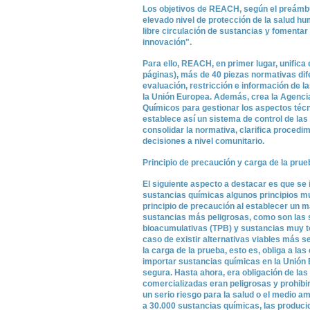
Los objetivos de REACH, según el preámbu
elevado nivel de protección de la salud h
libre circulación de sustancias y fomentar
innovación".
Para ello, REACH, en primer lugar, unifica
páginas), más de 40 piezas normativas dife
evaluación, restricción e información de 
la Unión Europea. Además, crea la Agenc
Químicos para gestionar los aspectos técni
establece así un sistema de control de las
consolidar la normativa, clarifica procedi
decisiones a nivel comunitario.
Principio de precaución y carga de la prue
El siguiente aspecto a destacar es que se
sustancias químicas algunos principios m
principio de precaución al establecer un m
sustancias más peligrosas, como son las 
bioacumulativas (TPB) y sustancias muy 
caso de existir alternativas viables más 
la carga de la prueba, esto es, obliga a l
importar sustancias químicas en la Unión 
segura. Hasta ahora, era obligación de las
comercializadas eran peligrosas y prohibir
un serio riesgo para la salud o el medio 
a 30.000 sustancias químicas, las produc