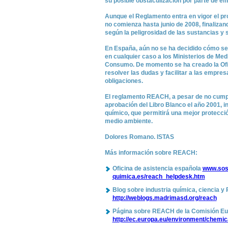
su posible obstaculización por parte de e
Aunque el Reglamento entra en vigor el pró
no comienza hasta junio de 2008, finalizan
según la peligrosidad de las sustancias y
En España, aún no se ha decidido cómo se 
en cualquier caso a los Ministerios de Med
Consumo. De momento se ha creado la Ofic
resolver las dudas y facilitar a las empre
obligaciones.
El reglamento REACH, a pesar de no cumpl
aprobación del Libro Blanco el año 2001, in
químico, que permitirá una mejor protecció
medio ambiente.
Dolores Romano. ISTAS
Más información sobre REACH:
Oficina de asistencia española
www.sost
quimica.es/reach_helpdesk.htm
Blog sobre industria química, ciencia 
http://weblogs.madrimasd.org/reach
Página sobre REACH de la Comisión E
http://ec.europa.eu/environment/chemic