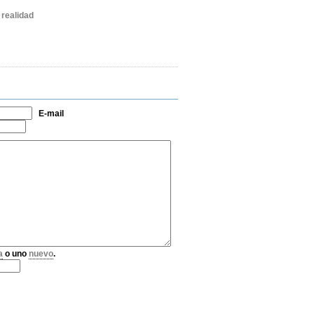
realidad
E-mail
a
o uno
nuevo
.