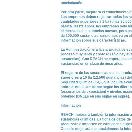
tonelada/año.
Por otra parte, mejorará el conocimiento e
Las empresas deben registrar todas las s
cantidades superiores a 1 t/a (unas 30.00
básica. Hasta ahora, las empresas solo tení
el mercado de sustancias nuevas, pero po
de 100.000 sustancias, existentes ya en e
información sobre sus características.
La Administración era la encargada de eval
proceso muy lento y costoso (sólo hay ev
sustancias). Con REACH se espera dispone
sustancias en un plazo de once años.
El registro de las sustancias que se prod
superiores a 10 t/a (12.500 sustancias) d
Seguridad Química (ISQ), que incluirá eval
sobre el medio ambiente según los diferen
(escenarios de exposición) y niveles máxi
obtenido (DNELs en sus siglas en inglés).
Información
REACH mejorará también la información a d
sustancias químicas. La ficha de datos de
produzcan o importen en cantidades superio
Con ello mejorará sustancialmente la infor