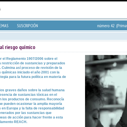
TEMAS
SUSCRIPCIÓN
número 42 (Primav
al riesgo químico
or el Reglamento 1907/2006 sobre el
la restricción de sustancias y preparados
 Culmina así proceso de revisión de la
 químicas iniciado el año 2001 con la
tegia para la futura política en materia de
, los graves daños sobre la salud humana
esencia de sustancias tóxicas en el
 en los productos de consumo. Reconocía
que pueden ocasionar la amplia mayoría
 en Europa y la falta de responsabilidad
generados por las sustancias que
neas de acción para hacer frente a esta
reglamento REACH.