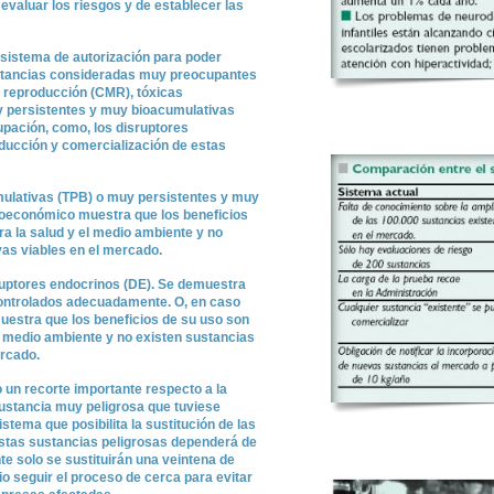
evaluar los riesgos y de establecer las
 sistema de autorización para poder
sustancias consideradas muy preocupantes
 reproducción (CMR), tóxicas
y persistentes y muy bioacumulativas
upación, como, los disruptores
oducción y comercialización de estas
mulativas (TPB) o muy persistentes y muy
ioeconómico muestra que los beneficios
a la salud y el medio ambiente y no
vas viables en el mercado.
ruptores endocrinos (DE). Se demuestra
ontrolados adecuadamente. O, en caso
muestra que los beneficios de su uso son
l medio ambiente y no existen sustancias
ercado.
un recorte importante respecto a la
sustancia muy peligrosa que tuviese
stema que posibilita la sustitución de las
stas sustancias peligrosas dependerá de
e solo se sustituirán una veintena de
io seguir el proceso de cerca para evitar