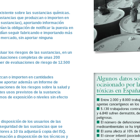
xistente sobre las sustancias químicas.
ustancias que produzcan o importen en
0 sustancias), aportando información
an la obligación de notificar la puesta en
dían seguir fabricando e importando más
l mercado, sin aportar ninguna
uar los riesgos de las sustancias, en un
aluaciones completas de unas 200
r de evaluaciones de riesgo de 12.500
uzcan o importen en cantidades
ebe aportar además un Informe de
uaciones de los riesgos sobre la salud y
tes usos previstos de la sustancia
mos de exposición o niveles sin efecto
isposición de los usuarios de las
 seguridad de las sustancias que se
res a 10 t/a adjuntará copia del ISQ.
mación a disposición de los técnicos y