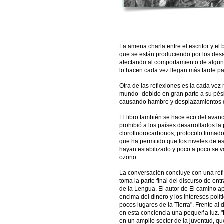
La amena charla entre el escritor y e
que se están produciendo por los desaj
afectando al comportamiento de alguna
lo hacen cada vez llegan más tarde par
Otra de las reflexiones es la cada vez
mundo -debido en gran parte a su pésim
causando hambre y desplazamientos d
El libro también se hace eco del avan
prohibió a los países desarrollados la
clorofluorocarbonos, protocolo firmado
que ha permitido que los niveles de es
hayan estabilizado y poco a poco se v
ozono.
La conversación concluye con una refl
toma la parte final del discurso de e
de la Lengua. El autor de El camino a
encima del dinero y los intereses polít
pocos lugares de la Tierra". Frente al d
en esta conciencia una pequeña luz. 
en un amplio sector de la juventud, 