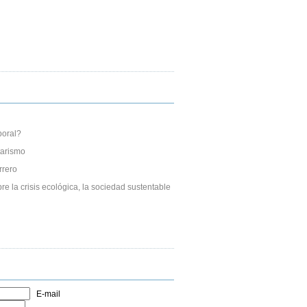
boral?
tarismo
rrero
re la crisis ecológica, la sociedad sustentable
E-mail