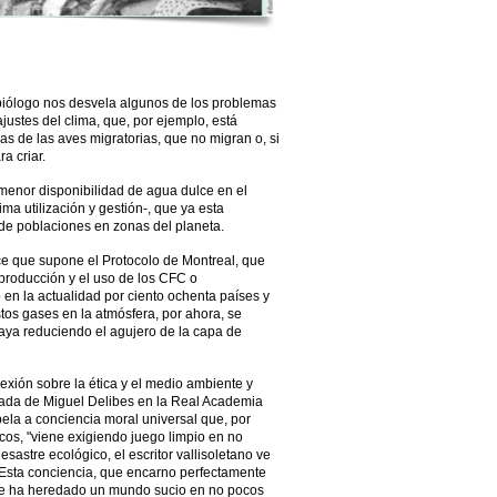
l biólogo nos desvela algunos de los problemas
ustes del clima, que, por ejemplo, está
s de las aves migratorias, que no migran o, si
a criar.
 menor disponibilidad de agua dulce en el
a utilización y gestión-, que ya esta
e poblaciones en zonas del planeta.
ce que supone el Protocolo de Montreal, que
 producción y el uso de los CFC o
 en la actualidad por ciento ochenta países y
tos gases en la atmósfera, por ahora, se
aya reduciendo el agujero de la capa de
exión sobre la ética y el medio ambiente y
ntrada de Miguel Delibes en la Real Academia
pela a conciencia moral universal que, por
icos, "viene exigiendo juego limpio en no
esastre ecológico, el escritor vallisoletano ve
"Esta conciencia, que encarno perfectamente
que ha heredado un mundo sucio en no pocos