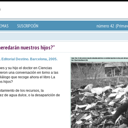
TEMAS
SUSCRIPCIÓN
número 42 (Primav
heredarán nuestros hijos?”
 Editorial Destino. Barcelona, 2005.
es y su hijo el doctor en Ciencias
ieron una conversación en torno a las
iálogo que recoge ahora el libro La
s hijos?
tamiento de los recursos, la
sez de agua dulce, o la desaparición de