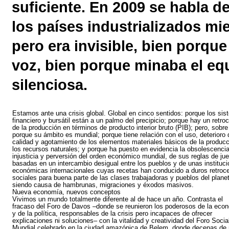
suficiente. En 2009 se habla d
los países industrializados mi
pero era invisible, bien porqu
voz, bien porque minaba el equ
silenciosa.
Estamos ante una crisis global. Global en cinco sentidos: porque los si
financiero y bursátil están a un palmo del precipicio; porque hay un retro
de la producción en términos de producto interior bruto (PIB); pero, sobre
porque su ámbito es mundial; porque tiene relación con el uso, deterioro 
calidad y agotamiento de los elementos materiales básicos de la producc
los recursos naturales; y porque ha puesto en evidencia la obsolescencia
injusticia y perversión del orden económico mundial, de sus reglas de ju
basadas en un intercambio desigual entre los pueblos y de unas instituc
económicas internacionales cuyas recetas han conducido a duros retroc
sociales para buena parte de las clases trabajadoras y pueblos del planet
siendo causa de hambrunas, migraciones y éxodos masivos.
Nueva economía, nuevos conceptos
Vivimos un mundo totalmente diferente al de hace un año. Contrasta el
fracaso del Foro de Davos –donde se reunieron los poderosos de la eco
y de la política, responsables de la crisis pero incapaces de ofrecer
explicaciones ni soluciones– con la vitalidad y creatividad del Foro Socia
Mundial celebrado en la ciudad amazónica de Belem, donde decenas de 