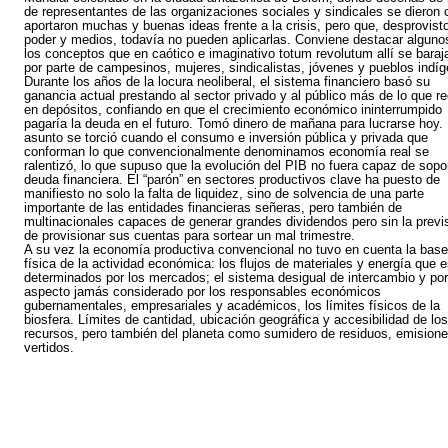
de representantes de las organizaciones sociales y sindicales se dieron c
aportaron muchas y buenas ideas frente a la crisis, pero que, desprovist
poder y medios, todavía no pueden aplicarlas. Conviene destacar alguno
los conceptos que en caótico e imaginativo totum revolutum allí se baraj
por parte de campesinos, mujeres, sindicalistas, jóvenes y pueblos indí
Durante los años de la locura neoliberal, el sistema financiero basó su
ganancia actual prestando al sector privado y al público más de lo que re
en depósitos, confiando en que el crecimiento económico ininterrumpido
pagaría la deuda en el futuro. Tomó dinero de mañana para lucrarse hoy. 
asunto se torció cuando el consumo e inversión pública y privada que
conforman lo que convencionalmente denominamos economía real se
ralentizó, lo que supuso que la evolución del PIB no fuera capaz de sopor
deuda financiera. El “parón” en sectores productivos clave ha puesto de
manifiesto no solo la falta de liquidez, sino de solvencia de una parte
importante de las entidades financieras señeras, pero también de
multinacionales capaces de generar grandes dividendos pero sin la previ
de provisionar sus cuentas para sortear un mal trimestre.
A su vez la economía productiva convencional no tuvo en cuenta la base
física de la actividad económica: los flujos de materiales y energía que 
determinados por los mercados; el sistema desigual de intercambio y por
aspecto jamás considerado por los responsables económicos
gubernamentales, empresariales y académicos, los límites físicos de la
biosfera. Límites de cantidad, ubicación geográfica y accesibilidad de los
recursos, pero también del planeta como sumidero de residuos, emisione
vertidos.