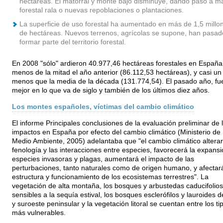
hectáreas. El matorral y monte bajo disminuye, dando paso a m
forestal rala o nuevas repoblaciones o plantaciones.
La superficie de uso forestal ha aumentado en más de 1,5 millo
de hectáreas. Nuevos terrenos, agrícolas se supone, han pasad
formar parte del territorio forestal.
En 2008 "sólo" ardieron 40.977,46 hectáreas forestales en España
menos de la mitad el año anterior (86.112,53 hectáreas), y casi u
menos que la media de la década (131.774,54). El pasado año, fue
mejor en lo que va de siglo y también de los últimos diez años.
Los montes españoles, víctimas del cambio climático
El informe Principales conclusiones de la evaluación preliminar de 
impactos en España por efecto del cambio climático (Ministerio de
Medio Ambiente, 2005) adelantaba que "el cambio climático alterar
fenología y las interacciones entre especies, favorecerá la expans
especies invasoras y plagas, aumentará el impacto de las
perturbaciones, tanto naturales como de origen humano, y afectará
estructura y funcionamiento de los ecosistemas terrestres". La
vegetación de alta montaña, los bosques y arbustedas caducifolios
sensibles a la sequía estival, los bosques esclerófilos y lauroides d
y suroeste peninsular y la vegetación litoral se cuentan entre los ti
más vulnerables.