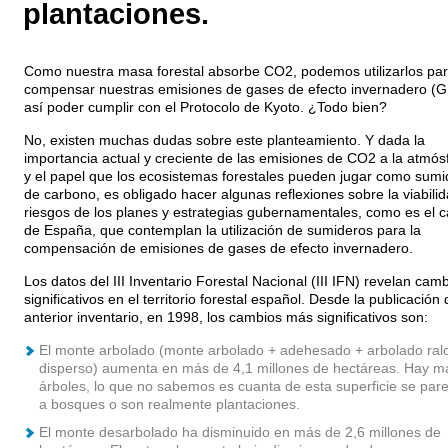
plantaciones.
Como nuestra masa forestal absorbe CO2, podemos utilizarlos pa
compensar nuestras emisiones de gases de efecto invernadero (G
así poder cumplir con el Protocolo de Kyoto. ¿Todo bien?
No, existen muchas dudas sobre este planteamiento. Y dada la
importancia actual y creciente de las emisiones de CO2 a la atmós
y el papel que los ecosistemas forestales pueden jugar como sumi
de carbono, es obligado hacer algunas reflexiones sobre la viabilid
riesgos de los planes y estrategias gubernamentales, como es el 
de España, que contemplan la utilización de sumideros para la
compensación de emisiones de gases de efecto invernadero.
Los datos del III Inventario Forestal Nacional (III IFN) revelan cam
significativos en el territorio forestal español. Desde la publicación 
anterior inventario, en 1998, los cambios más significativos son:
El monte arbolado (monte arbolado + adehesado + arbolado ral
disperso) aumenta en más de 4,1 millones de hectáreas. Hay m
árboles, lo que no sabemos es cuanta de esta superficie se par
a bosques o son realmente plantaciones.
El monte desarbolado ha disminuido en más de 2,6 millones de