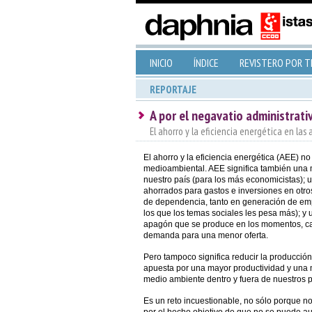
INICIO
ÍNDICE
REVISTERO POR 
REPORTAJE
A por el negavatio administrati
El ahorro y la eficiencia energética en las
El ahorro y la eficiencia energética (AEE) n
medioambiental. AEE significa también una 
nuestro país (para los más economicistas); u
ahorrados para gastos e inversiones en otro
de dependencia, tanto en generación de em
los que los temas sociales les pesa más); y 
apagón que se produce en los momentos, ca
demanda para una menor oferta.
Pero tampoco significa reducir la producció
apuesta por una mayor productividad y una m
medio ambiente dentro y fuera de nuestros p
Es un reto incuestionable, no sólo porque no