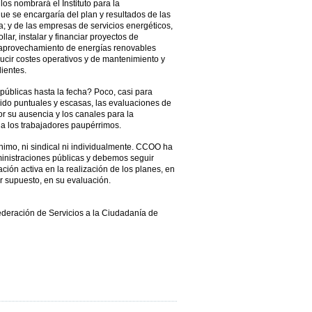
los nombrará el Instituto para la
que se encargaría del plan y resultados de las
; y de las empresas de servicios energéticos,
lar, instalar y financiar proyectos de
y aprovechamiento de energías renovables
reducir costes operativos y de mantenimiento y
lientes.
úblicas hasta la fecha? Poco, casi para
ido puntuales y escasas, las evaluaciones de
r su ausencia y los canales para la
 a los trabajadores paupérrimos.
imo, ni sindical ni individualmente. CCOO ha
ministraciones públicas y debemos seguir
ación activa en la realización de los planes, en
r supuesto, en su evaluación.
ederación de Servicios a la Ciudadanía de