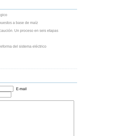
gico
puestos a base de maíz
caución. Un proceso en seis etapas
eforma del sistema eléctrico
E-mail