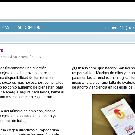
TEMAS
SUSCRIPCIÓN
número 51 (Invie
vo
 administraciones públicas.
o es únicamente una cuestión
¿Quién lo tiene que hacer? Son las pr
mejora de la balanza comercial de
responsables. Muchas de ellas ya han
na disponibilidad de los recursos
patentes las carencias en la legislació
s sectores más necesarios, como la ley
inexistencia o por una falta de evaluac
pleo como aumento de bienestar (para
de ahorro y eficiencia en los edificios
una energía segura para todos, frente al
da vez más frecuentes, de gran
n o del número de empleos, sino la
ejora en la calidad del empleo y del
uestos de trabajo.
s lo exigen directivas europeas sino