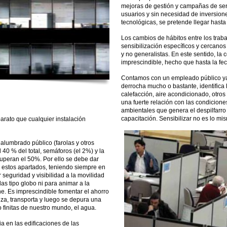
mejoras de gestión y campañas de sensi
usuarios y sin necesidad de inversio
tecnológicas, se pretende llegar hasta
Los cambios de hábitos entre los trab
sensibilización específicos y cercano
y no generalistas. En este sentido, la 
imprescindible, hecho que hasta la fe
Contamos con un empleado público ya 
derrocha mucho o bastante, identifica 
calefacción, aire acondicionado, otros 
una fuerte relación con las condicione
ambientales que genera el despilfarro
capacitación. Sensibilizar no es lo mi
rato que cualquier instalación
alumbrado público (farolas y otros
 40 % del total, semáforos (el 2%) y la
uperan el 50%. Por ello se debe dar
 estos apartados, teniendo siempre en
seguridad y visibilidad a la movilidad
as tipo globo ni para animar a la
e. Es imprescindible fomentar el ahorro
iza, transporta y luego se depura una
finitas de nuestro mundo, el agua.
a en las edificaciones de las