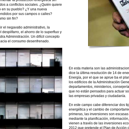
mentar la producción energética sin
os a conflictos sociales. ¿Quién quiere
do en su pueblo? ¿Y una nueva
endidos por sus campos o calles?
umo sin fin?
r el negavatio administrativo, la
 despilfarro, el ahorro de lo superfluo y
tra Administración. Un difícil concepto
hacia el consumo desenfrenado.
En esta materia son las administracio
dice la última resolución de 14 de en
Energía, por el que se aprue ba el plan
los edificios de la Administración Gene
departamentos, ministerios, consejer
que no están pensados para actuar sob
las empresas privadas y ciudadanía.
En este campo cabe diferenciar dos tip
energética y el cambio de comportamien
primeras, las inversiones son escasas 
mediante la planificación, información
vienen a través de las inversiones ec
2012 que pretende el Plan de Acción d