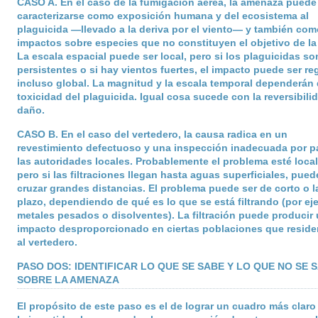
CASO A
. En el caso de la fumigación aérea, la amenaza puede
caracterizarse como exposición humana y del ecosistema al
plaguicida —llevado a la deriva por el viento— y también com
impactos sobre especies que no constituyen el objetivo de la
La escala espacial puede ser local, pero si los plaguicidas so
persistentes o si hay vientos fuertes, el impacto puede ser re
incluso global. La magnitud y la escala temporal dependerán 
toxicidad del plaguicida. Igual cosa sucede con la reversibili
daño.
CASO B
. En el caso del vertedero, la causa radica en un
revestimiento defectuoso y una inspección inadecuada por p
las autoridades locales. Probablemente el problema esté local
pero si las filtraciones llegan hasta aguas superficiales, pue
cruzar grandes distancias. El problema puede ser de corto o l
plazo, dependiendo de qué es lo que se está filtrando (por ej
metales pesados o disolventes). La filtración puede producir
impacto desproporcionado en ciertas poblaciones que reside
al vertedero.
PASO DOS: IDENTIFICAR LO QUE SE SABE Y LO QUE NO SE 
SOBRE LA AMENAZA
El propósito de este paso es el de lograr un cuadro más claro