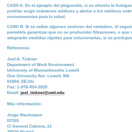
CASO A
. En el ejemplo del plaguicida, si se efectúa la fumigac
podrían exigir exámenes médicos y alertar a los médicos sob
consecuencias para la salud.
CASO B
. Si se sellan algunos sectores del vertedero, el segu
permitiría garantizar que no se producirán filtraciones, o que 
adoptarán medidas rápidas para solucionarlas, si se produjer
Referencia:
Joel A. Tickner
Department of Work Environment .
University of Massachusetts Lowell
One University Ave. Lowell, MA
01854, EE.UU.
Fax: 1-978-934-2025
Email:
joel_tickner@uml.edu
Más información:
Jorge Riechmann
ISTAS
C/ General Cabrera, 21
28020 Madrid