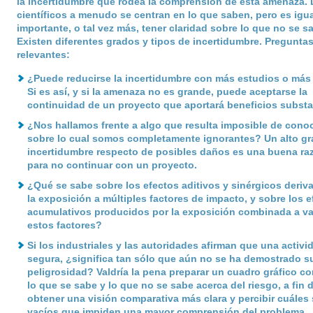
la incertidumbre que rodea la comprensión de esta amenaza. 
científicos a menudo se centran en lo que saben, pero es igu
importante, o tal vez más, tener claridad sobre lo que no se s
Existen diferentes grados y tipos de incertidumbre. Pregunta
relevantes:
¿Puede reducirse la incertidumbre con más estudios o más
Si es así, y si la amenaza no es grande, puede aceptarse la
continuidad de un proyecto que aportará beneficios substa
¿Nos hallamos frente a algo que resulta imposible de conoc
sobre lo cual somos completamente ignorantes? Un alto gr
incertidumbre respecto de posibles daños es una buena ra
para no continuar con un proyecto.
¿Qué se sabe sobre los efectos aditivos y sinérgicos deriv
la exposición a múltiples factores de impacto, y sobre los e
acumulativos producidos por la exposición combinada a va
estos factores?
Si los industriales y las autoridades afirman que una activi
segura, ¿significa tan sólo que aún no se ha demostrado s
peligrosidad? Valdría la pena preparar un cuadro gráfico c
lo que se sabe y lo que no se sabe acerca del riesgo, a fin 
obtener una visión comparativa más clara y percibir cuáles 
vacíos que impiden una mayor comprensión del problema.