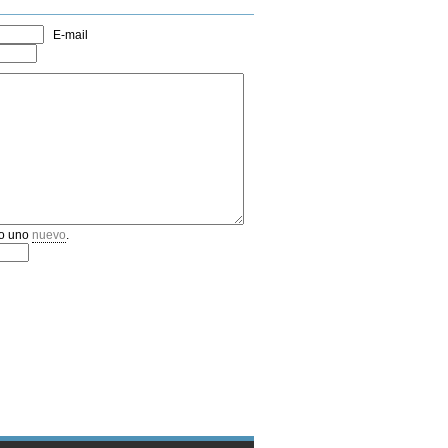
E-mail
o uno
nuevo
.