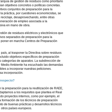
arquía de gestión de residuos como prioritario
an objetivos concretos o políticas concretas.
etivos conjuntos de preparación para la
n la práctica, por cuestiones economicistas, se
reciclaje, desaprovechando, entre otras
generación de empleo asociada a la
ensiva en mano de obra.
tión de residuos eléctricos y electrónicos que
ivos separados de preparación para la
de poner en marcha Centros de Preparación
país, al trasponer la Directiva sobre residuos
incluido objetivos específicos de preparación
s categorías de aparatos. La subdirección de
ra y Medio Ambiente ha escuchado las demandas
bles a incorporar nuestras peticiones.
sa incorporación.
 respecto?
 la preparación para la reutilización de RAEE,
aptarnos a los requisitos que plantea el Real
do proyectos internos, como por ejemplo, el
formación de los técnicos de preparación
ento de buenas prácticas y desarrollos técnicos
n otros países europeos.