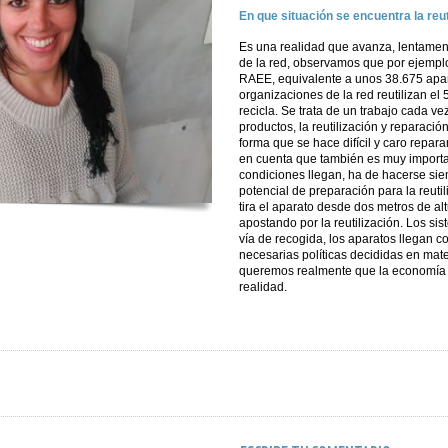
En que situación se encuentra la reu
Es una realidad que avanza, lentamente
de la red, observamos que por ejemplo
RAEE, equivalente a unos 38.675 apara
organizaciones de la red reutilizan el
recicla. Se trata de un trabajo cada ve
productos, la reutilización y reparac
forma que se hace difícil y caro repar
en cuenta que también es muy importa
condiciones llegan, ha de hacerse si
potencial de preparación para la reutil
tira el aparato desde dos metros de al
apostando por la reutilización. Los s
vía de recogida, los aparatos llegan c
necesarias políticas decididas en mater
queremos realmente que la economía c
realidad.