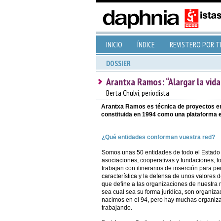
INICIO
ÍNDICE
REVISTERO POR 
DOSSIER
Arantxa Ramos: “Alargar la vida
Berta Chulvi, periodista
Arantxa Ramos es técnica de proyectos en
constituida en 1994 como una plataforma est
¿Qué entidades conforman vuestra red?
Somos unas 50 entidades de todo el Estado
asociaciones, cooperativas y fundaciones, t
trabajan con itinerarios de inserción para p
característica y la defensa de unos valores 
que define a las organizaciones de nuestra 
sea cual sea su forma jurídica, son organiz
nacimos en el 94, pero hay muchas organiz
trabajando.