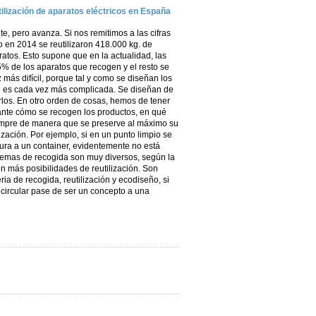
tilización de aparatos eléctricos en España
, pero avanza. Si nos remitimos a las cifras
 en 2014 se reutilizaron 418.000 kg. de
tos. Esto supone que en la actualidad, las
 5% de los aparatos que recogen y el resto se
z más difícil, porque tal y como se diseñan los
ión es cada vez más complicada. Se diseñan de
arlos. En otro orden de cosas, hemos de tener
nte cómo se recogen los productos, en qué
empre de manera que se preserve al máximo su
ización. Por ejemplo, si en un punto limpio se
tura a un container, evidentemente no está
istemas de recogida son muy diversos, según la
on más posibilidades de reutilización. Son
ia de recogida, reutilización y ecodiseño, si
ircular pase de ser un concepto a una