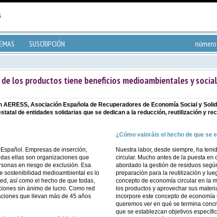
TEMAS
SUSCRIPCIÓN
número 
 de los productos tiene beneficios medioambientales y social
 AERESS, Asociación Española de Recuperadores de Economía Social y Solidar
atal de entidades solidarias que se dedican a la reducción, reutilización y rec
¿Cómo valoráis el hecho de que se e
 Español. Empresas de inserción,
Nuestra labor, desde siempre, ha ten
odas ellas son organizaciones que
circular. Mucho antes de la puesta en
ersonas en riesgo de exclusión. Esa
abordado la gestión de residuos según 
de sostenibilidad medioambiental es lo
preparación para la reutilización y lue
red, así como el hecho de que todas,
concepto de economía circular en la m
aciones sin ánimo de lucro. Como red
los productos y aprovechar sus materi
aciones que llevan más de 45 años
incorpore este concepto de economía c
queremos ver en qué se termina concr
que se establezcan objetivos específic