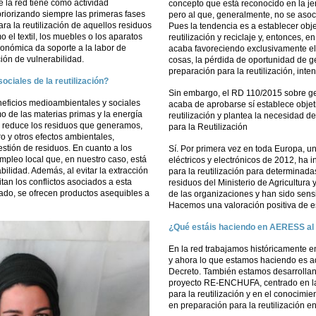
 la red tiene como actividad
concepto que está reconocido en la jer
riorizando siempre las primeras fases
pero al que, generalmente, no se asoci
ara la reutilización de aquellos residuos
Pues la tendencia es a establecer obj
o el textil, los muebles o los aparatos
reutilización y reciclaje y, entonces, e
económica da soporte a la labor de
acaba favoreciendo exclusivamente el 
ión de vulnerabilidad.
cosas, la pérdida de oportunidad de 
preparación para la reutilización, int
ociales de la reutilización?
Sin embargo, el RD 110/2015 sobre ges
eneficios medioambientales y sociales
acaba de aprobarse sí establece objet
mo de las materias primas y la energía
reutilización y plantea la necesidad 
s, reduce los residuos que generamos,
para la Reutilización
o y otros efectos ambientales,
stión de residuos. En cuanto a los
Sí. Por primera vez en toda Europa, un 
empleo local que, en nuestro caso, está
eléctricos y electrónicos de 2012, ha 
ilidad. Además, al evitar la extracción
para la reutilización para determinada
tan los conflictos asociados a esta
residuos del Ministerio de Agricultu
 lado, se ofrecen productos asequibles a
de las organizaciones y han sido sensi
Hacemos una valoración positiva de e
¿Qué estáis haciendo en AERESS al
En la red trabajamos históricamente en
y ahora lo que estamos haciendo es ad
Decreto. También estamos desarrollan
proyecto RE-ENCHUFA, centrado en la 
para la reutilización y en el conocimi
en preparación para la reutilización e