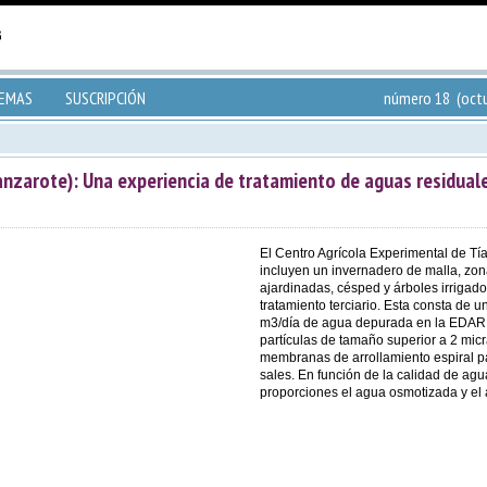
TEMAS
SUSCRIPCIÓN
número 18 (octu
anzarote): Una experiencia de tratamiento de aguas residual
El Centro Agrícola Experimental de T
incluyen un invernadero de malla, zon
ajardinadas, césped y árboles irrigad
tratamiento terciario. Esta consta de u
m3/día de agua depurada en la EDAR d
partículas de tamaño superior a 2 mic
membranas de arrollamiento espiral p
sales. En función de la calidad de ag
proporciones el agua osmotizada y el a