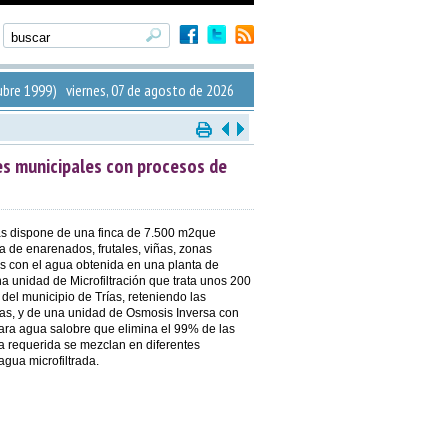
bre 1999) viernes, 07 de agosto de 2026
es municipales con procesos de
ías dispone de una finca de 7.500 m2que
a de enarenados, frutales, viñas, zonas
os con el agua obtenida en una planta de
na unidad de Microfiltración que trata unos 200
el municipio de Trías, reteniendo las
ras, y de una unidad de Osmosis Inversa con
ara agua salobre que elimina el 99% de las
ua requerida se mezclan en diferentes
gua microfiltrada.