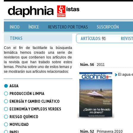
INICIO
ÍNDICE
REVISTERO POR TEMAS
SUSCRIPCIÓN
TEMAS
ARTÍCULOS:
91
REVIS
Con el fin de facilitarte la búsqueda
temática hemos creado una serie de
revisteros que contienen los artículos de
la revista que han tratado sobre estos
Núm. 56
2011
temas. Pincha sobre uno de estos temas y
se mostrarán sus artículos relacionados:
El agua 
AGUA
PRODUCCIÓN LIMPIA
ENERGÍA Y CAMBIO CLIMÁTICO
ECONOMÍA Y EMPLEOS VERDES
RIESGO QUÍMICO
MOVILIDAD
PAPEL
Núm. 52
Primavera 2010