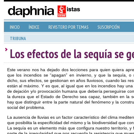
INICIO
ÍNDICE
REVISTERO POR TEMAS
SUSCRIPCIÓN
TRIBUNA
Los efectos de la sequía se g
Este verano nos ha dejado dos lecciones para quien quiera apre
que los incendios se “apagan” en invierno, y que la sequía, o 
dicho, sus efectos, se gestionan en años lluviosos, cuando las re
están al máximo. Y es que, al igual que en los incendios hay una
de dejación y/o provocación humana que debería perseguirse con
la dureza que el Estado de Derecho sea capaz, también en la s
hay que distinguir entre la parte natural del fenómeno y la constr
social del problema.
La ausencia de lluvias es un factor característico del clima medite
que posibilita la especificidad del mismo y la biodiversidad que con
La sequía es un elemento más que configura nuestro territorio, y
parte de la irregularidad que nos recuerda la resistencia que mues