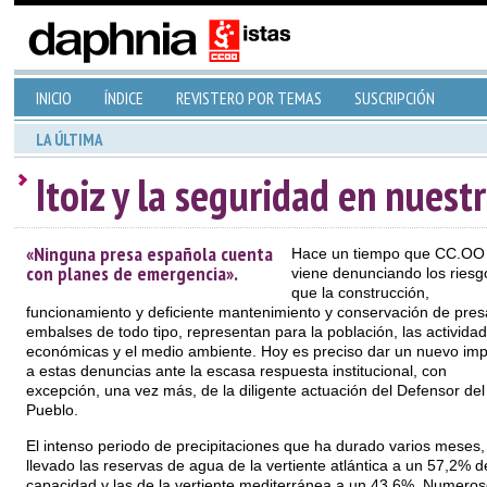
INICIO
ÍNDICE
REVISTERO POR TEMAS
SUSCRIPCIÓN
LA ÚLTIMA
Itoiz y la seguridad en nuest
«Ninguna presa española cuenta
Hace un tiempo que CC.OO
con planes de emergencia».
viene denunciando los riesg
que la construcción,
funcionamiento y deficiente mantenimiento y conservación de pres
embalses de todo tipo, representan para la población, las activida
económicas y el medio ambiente. Hoy es preciso dar un nuevo imp
a estas denuncias ante la escasa respuesta institucional, con
excepción, una vez más, de la diligente actuación del Defensor del
Pueblo.
El intenso periodo de precipitaciones que ha durado varios meses,
llevado las reservas de agua de la vertiente atlántica a un 57,2% d
capacidad y las de la vertiente mediterránea a un 43,6%. Numero