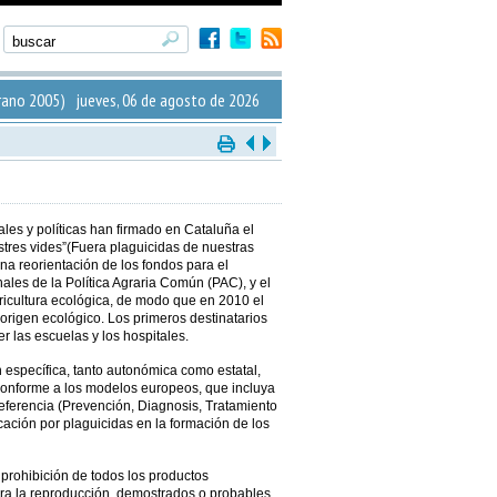
ano 2005) jueves, 06 de agosto de 2026
ales y políticas han firmado en Cataluña el
stres vides”(Fuera plaguicidas de nuestras
una reorientación de los fondos para el
nales de la Política Agraria Común (PAC), y el
gricultura ecológica, de modo que en 2010 el
origen ecológico. Los primeros destinatarios
 las escuelas y los hospitales.
 específica, tanto autonómica como estatal,
conforme a los modelos europeos, que incluya
eferencia (Prevención, Diagnosis, Tratamiento
cación por plaguicidas en la formación de los
 prohibición de todos los productos
ra la reproducción, demostrados o probables,