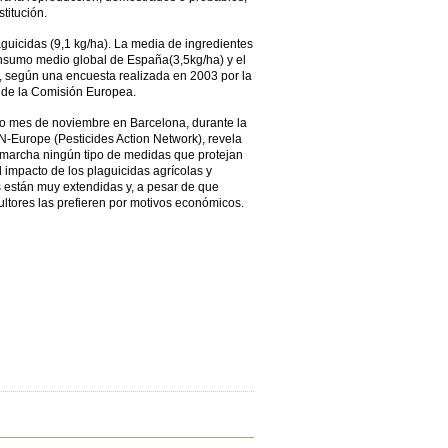
stitución.
guicidas (9,1 kg/ha). La media de ingredientes
consumo medio global de España(3,5kg/ha) y el
, según una encuesta realizada en 2003 por la
 de la Comisión Europea.
o mes de noviembre en Barcelona, durante la
-Europe (Pesticides Action Network), revela
marcha ningún tipo de medidas que protejan
l impacto de los plaguicidas agrícolas y
 están muy extendidas y, a pesar de que
cultores las prefieren por motivos económicos.