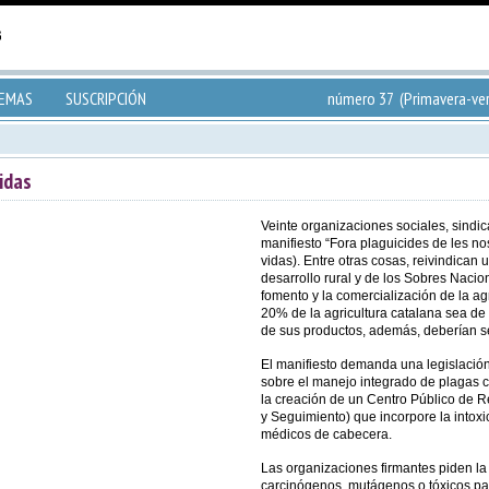
TEMAS
SUSCRIPCIÓN
número 37 (Primavera-ver
idas
Veinte organizaciones sociales, sindic
manifiesto “Fora plaguicides de les no
vidas). Entre otras cosas, reivindican 
desarrollo rural y de los Sobres Nacio
fomento y la comercialización de la a
20% de la agricultura catalana sea de 
de sus productos, además, deberían ser
El manifiesto demanda una legislación
sobre el manejo integrado de plagas 
la creación de un Centro Público de R
y Seguimiento) que incorpore la intoxi
médicos de cabecera.
Las organizaciones firmantes piden la
carcinógenos, mutágenos o tóxicos pa