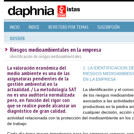
INICIO
ÍNDICE
REVISTERO POR TEMAS
SUSCRIPCIÓN
DOSSIER
Riesgos medioambientales en la empresa
identificación de riesgos medioambientales.
La valoración económica del
1. LA IDENTIFICACION D
medio ambiente es una de las
RIESGOS MEDIOAMBIEN
asignaturas pendientes de la
EN LA EMPRESA
gestión ambiental en la
actualidad. / La metodología SAT
La identificación y el cono
no es una auditoría normalizada
de los riesgos medioambie
pero, en función del rigor con
asociados a las actividade
que se realice puede alcanzar un
productivas es la piedra a
diagnóstico de gran calidad.
cualquier decisión, acción 
actividad relacionada con la protección del medioambiente en los 
de trabajo.
Cada día toma mayor importancia para las empresas conocer, con