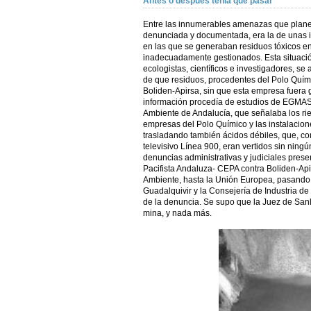
Antes o después tenía que pasar
Entre las innumerables amenazas que plan
denunciada y documentada, era la de unas i
en las que se generaban residuos tóxicos e
inadecuadamente gestionados. Esta situaci
ecologistas, científicos e investigadores, s
de que residuos, procedentes del Polo Quím
Boliden-Apirsa, sin que esta empresa fuera g
información procedía de estudios de EGMAS
Ambiente de Andalucía, que señalaba los rie
empresas del Polo Químico y las instalacion
trasladando también ácidos débiles, que, 
televisivo Línea 900, eran vertidos sin ningú
denuncias administrativas y judiciales pres
Pacifista Andaluza- CEPA contra Boliden-Ap
Ambiente, hasta la Unión Europea, pasando 
Guadalquivir y la Consejería de Industria de
de la denuncia. Se supo que la Juez de Sanl
mina, y nada más.