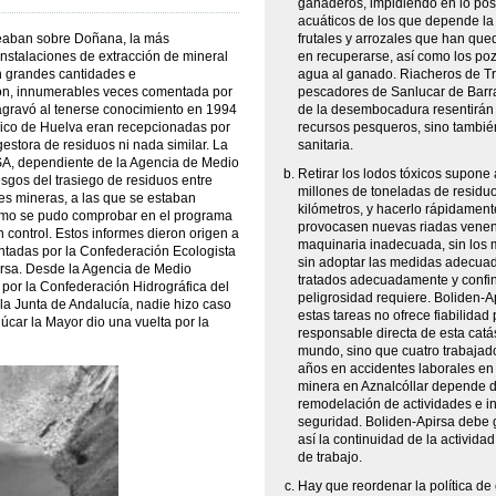
ganaderos, impidiendo en lo pos
acuáticos de los que depende la 
eaban sobre Doñana, la más
frutales y arrozales que han que
nstalaciones de extracción de mineral
en recuperarse, así como los poz
n grandes cantidades e
agua al ganado. Riacheros de T
ón, innumerables veces comentada por
pescadores de Sanlucar de Barr
e agravó al tenerse conocimiento en 1994
de la desembocadura resentirán n
ico de Huelva eran recepcionadas por
recursos pesqueros, sino también
estora de residuos ni nada similar. La
sanitaria.
A, dependiente de la Agencia de Medio
Retirar los lodos tóxicos supone
sgos del trasiego de residuos entre
millones de toneladas de residu
es mineras, a las que se estaban
kilómetros, y hacerlo rápidamente
como se pudo comprobar en el programa
provocasen nuevas riadas vene
n control. Estos informes dieron origen a
maquinaria inadecuada, sin los
entadas por la Confederación Ecologista
sin adoptar las medidas adecuad
irsa. Desde la Agencia de Medio
tratados adecuadamente y confi
por la Confederación Hidrográfica del
peligrosidad requiere. Boliden-A
 la Junta de Andalucía, nadie hizo caso
estas tareas no ofrece fiabilidad 
úcar la Mayor dio una vuelta por la
responsable directa de esta catás
mundo, sino que cuatro trabajado
años en accidentes laborales en s
minera en Aznalcóllar depende d
remodelación de actividades e in
seguridad. Boliden-Apirsa debe 
así la continuidad de la actividad
de trabajo.
Hay que reordenar la política d