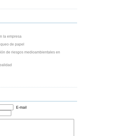
n la empresa
anqueo de papel
ción de riesgos medioambientales en
ealidad
E-mail