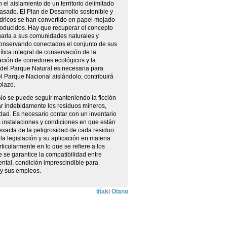
el aislamiento de un territorio delimitado
casado. El Plan de Desarrollo sostenible y
ídricos se han convertido en papel mojado
roducidos. Hay que recuperar el concepto
arla a sus comunidades naturales y
 conservando conectados el conjunto de sus
lítica integral de conservación de la
ción de corredores ecológicos y la
 del Parque Natural es necesaria para
l Parque Nacional aislándolo, contribuirá
plazo.
 No se puede seguir manteniendo la ficción
ar indebidamente los residuos mineros,
dad. Es necesario contar con un inventario
s instalaciones y condiciones en que están
xacta de la peligrosidad de cada residuo.
la legislación y su aplicación en materia
ticularmente en lo que se refiere a los
se garantice la compatibilidad entre
ntal, condición imprescindible para
a y sus empleos.
Iñaki Olano