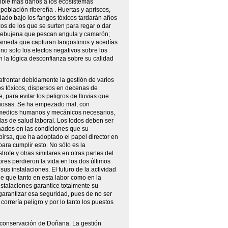
ible más daños a los ecosistemas
población ribereña . Huertas y apriscos,
dado bajo los fangos tóxicos tardarán años
os de los que se surten para regar o dar
rebujena que pescan angula y camarón;
ameda que capturan langostinos y acedías
o solo los efectos negativos sobre los
 la lógica desconfianza sobre su calidad
 afrontar debidamente la gestión de varios
os tóxicos, dispersos en decenas de
, para evitar los peligros de lluvias que
nosas. Se ha empezado mal, con
 medios humanos y mecánicos necesarios,
as de salud laboral. Los lodos deben ser
nados en las condiciones que su
pirsa, que ha adoptado el papel director en
para cumplir esto. No sólo es la
trofe y otras similares en otras partes del
res perdieron la vida en los dos últimos
us instalaciones. El futuro de la actividad
e que tanto en esta labor como en la
stalaciones garantice totalmente su
garantizar esa seguridad, pues de no ser
 correría peligro y por lo tanto los puestos
e conservación de Doñana. La gestión