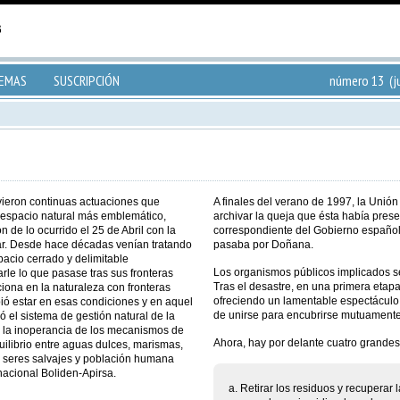
TEMAS
SUSCRIPCIÓN
número 13 (ju
ieron continuas actuaciones que
A finales del verano de 1997, la Unió
 espacio natural más emblemático,
archivar la queja que ésta había prese
 de lo ocurrido el 25 de Abril con la
correspondiente del Gobierno español
lar. Desde hace décadas venían tratando
pasaba por Doñana.
acio cerrado y delimitable
Los organismos públicos implicados 
rle lo que pasase tras sus fronteras
Tras el desastre, en una primera etapa
ciona en la naturaleza con fronteras
ofreciendo un lamentable espectáculo;
ió estar en esas condiciones y en aquel
de unirse para encubrirse mutuamente.
ó el sistema de gestión natural de la
 la inoperancia de los mecanismos de
Ahora, hay por delante cuatro grandes
quilibrio entre aguas dulces, marismas,
 seres salvajes y población humana
inacional Boliden-Apirsa.
Retirar los residuos y recuperar l