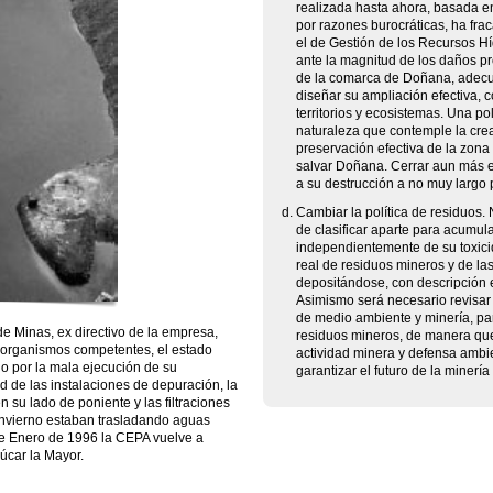
realizada hasta ahora, basada en 
por razones burocráticas, ha fra
el de Gestión de los Recursos H
ante la magnitud de los daños p
de la comarca de Doñana, adecu
diseñar su ampliación efectiva,
territorios y ecosistemas. Una po
naturaleza que contemple la crea
preservación efectiva de la zona
salvar Doñana. Cerrar aun más e
a su destrucción a no muy largo 
Cambiar la política de residuos.
de clasificar aparte para acumul
independientemente de su toxici
real de residuos mineros y de la
depositándose, con descripción e
Asimismo será necesario revisar 
de medio ambiente y minería, par
e Minas, ex directivo de la empresa,
residuos mineros, de manera que 
s organismos competentes, el estado
actividad minera y defensa ambie
o por la mala ejecución de su
garantizar el futuro de la minerí
d de las instalaciones de depuración, la
 su lado de poniente y las filtraciones
invierno estaban trasladando aguas
 de Enero de 1996 la CEPA vuelve a
úcar la Mayor.