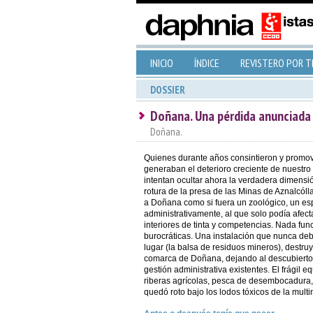
INICIO
ÍNDICE
REVISTERO POR 
DOSSIER
Doñana. Una pérdida anunciada
Doñana.
Quienes durante años consintieron y promov
generaban el deterioro creciente de nuestro
intentan ocultar ahora la verdadera dimensión
rotura de la presa de las Minas de Aznalcól
a Doñana como si fuera un zoológico, un esp
administrativamente, al que solo podía afecta
interiores de tinta y competencias. Nada fun
burocráticas. Una instalación que nunca deb
lugar (la balsa de residuos mineros), destruy
comarca de Doñana, dejando al descubierto
gestión administrativa existentes. El frágil e
riberas agrícolas, pesca de desembocadura,
quedó roto bajo los lodos tóxicos de la mult