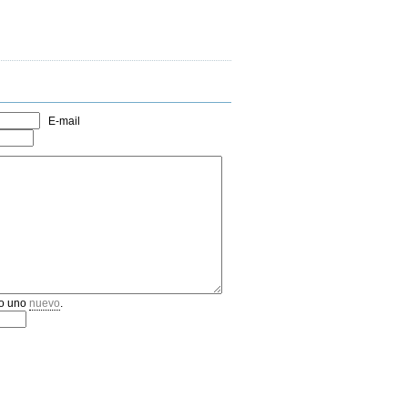
E-mail
o uno
nuevo
.