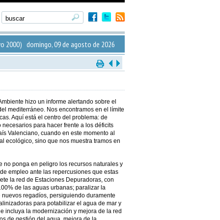
o 2000) domingo, 09 de agosto de 2026
mbiente hizo un informe alertando sobre el
del mediterráneo. Nos encontramos en el límite
as. Aquí está el centro del problema: de
ecesarios para hacer frente a los déficits
País Valenciano, cuando en este momento al
dal ecológico, sino que nos muestra tramos en
no ponga en peligro los recursos naturales y
de empleo ante las repercusiones que estas
ete la red de Estaciones Depuradoras, con
 100% de las aguas urbanas; paralizar la
 de nuevos regadíos, persiguiendo duramente
salinizadoras para potabilizar el agua de mar y
 incluya la modernización y mejora de la red
os de gestión del agua, mejora de la