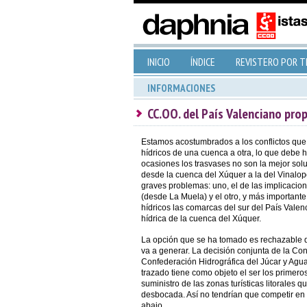
INICIO
ÍNDICE
REVISTERO POR 
INFORMACIONES
CC.OO. del País Valenciano pro
Estamos acostumbrados a los conflictos que 
hídricos de una cuenca a otra, lo que debe
ocasiones los trasvases no son la mejor sol
desde la cuenca del Xúquer a la del Vinalop
graves problemas: uno, el de las implicacio
(desde La Muela) y el otro, y más importante,
hídricos las comarcas del sur del País Valenc
hídrica de la cuenca del Xúquer.
La opción que se ha tomado es rechazable d
va a generar. La decisión conjunta de la Con
Confederación Hidrográfica del Júcar y Agua
trazado tiene como objeto el ser los primero
suministro de las zonas turísticas litorales
desbocada. Así no tendrían que competir en
abajo.