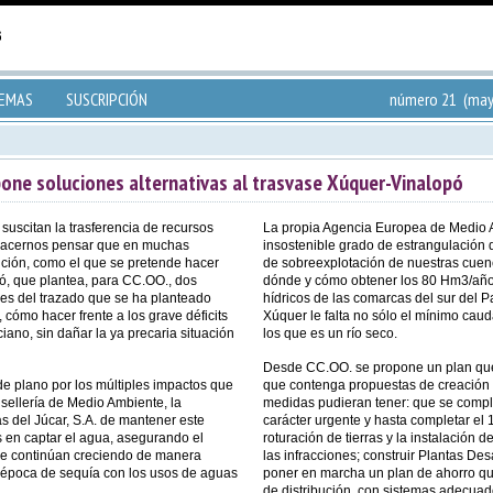
TEMAS
SUSCRIPCIÓN
número 21 (may
pone soluciones alternativas al trasvase Xúquer-Vinalopó
suscitan la trasferencia de recursos
La propia Agencia Europea de Medio A
 hacernos pensar que en muchas
insostenible grado de estrangulación 
ución, como el que se pretende hacer
de sobreexplotación de nuestras cuenc
ó, que plantea, para CC.OO., dos
dónde y cómo obtener los 80 Hm3/año n
nes del trazado que se ha planteado
hídricos de las comarcas del sur del 
 cómo hacer frente a los grave déficits
Xúquer le falta no sólo el mínimo cau
iano, sin dañar la ya precaria situación
los que es un río seco.
Desde CC.OO. se propone un plan que 
e plano por los múltiples impactos que
que contenga propuestas de creación 
sellería de Medio Ambiente, la
medidas pudieran tener: que se compl
s del Júcar, S.A. de mantener este
carácter urgente y hasta completar el
s en captar el agua, asegurando el
roturación de tierras y la instalación
 que continúan creciendo de manera
las infracciones; construir Plantas De
 época de sequía con los usos de aguas
poner en marcha un plan de ahorro que
de distribución, con sistemas adecuad