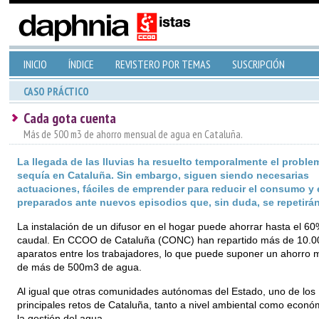
INICIO
ÍNDICE
REVISTERO POR TEMAS
SUSCRIPCIÓN
CASO PRÁCTICO
Cada gota cuenta
Más de 500 m3 de ahorro mensual de agua en Cataluña.
La llegada de las lluvias ha resuelto temporalmente el proble
sequía en Cataluña. Sin embargo, siguen siendo necesarias
actuaciones, fáciles de emprender para reducir el consumo y 
preparados ante nuevos episodios que, sin duda, se repetirá
La instalación de un difusor en el hogar puede ahorrar hasta el 60
caudal. En CCOO de Cataluña (CONC) han repartido más de 10.0
aparatos entre los trabajadores, lo que puede suponer un ahorro 
de más de 500m3 de agua.
Al igual que otras comunidades autónomas del Estado, uno de los
principales retos de Cataluña, tanto a nivel ambiental como econó
la gestión del agua.