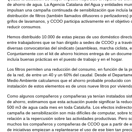
de ahorro de agua. La Agencia Catalana del Agua y entidades mun
impulsan una campaña continuada de sensibilización que incluía l
distribución de filtros (también llamados difusores o perlizadores) 
grifos de lavamanos, y CCOO participa activamente en el objetivo 
reducir consumos.
Hemos distribuido 10.000 de estas piezas de uso doméstico direc
entre trabajadores que se han dirigido a sedes de CCOO y a travé
diversas convocatorias del sindicato (asambleas, marcha ciclista, et
Conjuntamente con el kit de ahorro hicimos entrega de un docume
incluía buenas prácticas en el puesto de trabajo y en el hogar.
Los filtros permiten una reducción del consumo, en función de la p
de la red, de entre un 40 y un 60% del caudal. Desde el Departam
Medio Ambiente calculamos que el ahorro probable producido con 
instalación de estos elementos es de unos nueve litros por viviend
Como algunos compañeros y compañeras ya tenían instalados si
de ahorro, estimamos que esta actuación puede significar la reduc
500 m3 de agua cada mes en toda Cataluña. Los efectos indirectos
campaña de sensibilización son más difíciles de computar, sobre t
relación a la repercusión sobre las actividades productivas. Pero s
muchos los compañeros y compañeras de CCOO que a partir de es
de iniciativas empiezan a replantearse el uso de ese bien tan prec