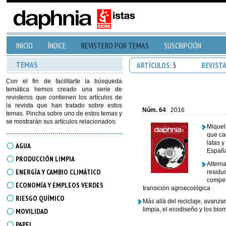
INICIO
ÍNDICE
REVISTERO POR TEMAS
SUSCRIPCIÓN
TEMAS
ARTÍCULOS:
3
REVIST
Con el fin de facilitarte la búsqueda
temática hemos creado una serie de
revisteros que contienen los artículos de
la revista que han tratado sobre estos
Núm. 64
2016
temas. Pincha sobre uno de estos temas y
se mostrarán sus artículos relacionados:
Miquel 
que ca
latas 
AGUA
Españ
PRODUCCIÓN LIMPIA
Alterna
ENERGÍA Y CAMBIO CLIMÁTICO
residu
compet
ECONOMÍA Y EMPLEOS VERDES
transición agroecológica
RIESGO QUÍMICO
Más allá del reciclaje, avanza
limpia, el ecodiseño y los biom
MOVILIDAD
PAPEL