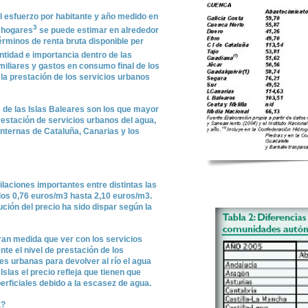
l esfuerzo por habitante y año medido en
3
s hogares
se puede estimar en alrededor
términos de renta bruta disponible per
entidad e importancia dentro de las
miliares y gastos en consumo final de los
la prestación de los servicios urbanos
de las Islas Baleares son los que mayor
prestación de servicios urbanos del agua,
internas de Cataluña, Canarias y los
laciones importantes entre distintas las
os 0,76 euros/m3 hasta 2,10 euros/m3.
ución del precio ha sido dispar según la
ran medida que ver con los servicios
te el nivel de prestación de los
es urbanas para devolver al río el agua
Islas el precio refleja que tienen que
erficiales debido a la escasez de agua.
a?