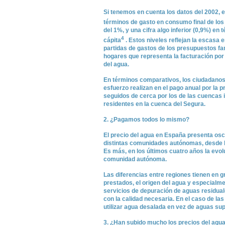
Si tenemos en cuenta los datos del 2002, e
términos de gasto en consumo final de lo
del 1%, y una cifra algo inferior (0,9%) en 
4
cápita
. Estos niveles reflejan la escasa 
partidas de gastos de los presupuestos fa
hogares que representa la facturación por 
del agua.
En términos comparativos, los ciudadanos 
esfuerzo realizan en el pago anual por la 
seguidos de cerca por los de las cuencas 
residentes en la cuenca del Segura.
2. ¿Pagamos todos lo mismo?
El precio del agua en España presenta osci
distintas comunidades autónomas, desde l
Es más, en los últimos cuatro años la evol
comunidad autónoma.
Las diferencias entre regiones tienen en g
prestados, el origen del agua y especialmen
servicios de depuración de aguas residual
con la calidad necesaria. En el caso de las 
utilizar agua desalada en vez de aguas sup
3. ¿Han subido mucho los precios del agu