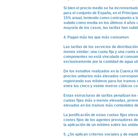
Si bien el precio medio se ha incrementad
para el conjunto de España, en el Principa
15% anual, teniendo como contrapunto a la
subido como media en los últimos 4 años un
mayoría de los casos, las tarifas han subi
4. Pagan más los que más consumen
Las tarifas de los servicios de distribuci
menos similar: una cuota fija y una cuota v
componentes no está vinculado al consumo,
exclusivamente por la cantidad de agua uti
De los estudios realizados en la Cuenca Hi
precios unitarios más elevados correspo
registrando sus mínimos para los tramos me
entre los cinco y veinte metros cúbicos 
Estas estructuras de tarifas penalizan lo
cuotas fijas más o menos elevadas, provo
elevados en los tramos más contenidos d
La justificación de estas cuotas fijas elev
costes fijos de los agentes prestadores de
la aplicación de un mínimo sobre las unid
5. ¿Se aplican criterios sociales y de equi