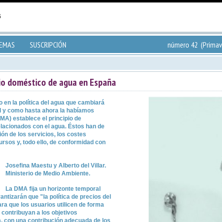
TEMAS
SUSCRIPCIÓN
número 42 (Primav
cio doméstico de agua en España
o en la política del agua que cambiará
al y como hasta ahora la habíamos
MA) establece el principio de
elacionados con el agua. Éstos han de
ión de los servicios, los costes
ursos y, todo ello, de conformidad con
Josefina Maestu y Alberto del Villar.
Ministerio de Medio Ambiente.
La DMA fija un horizonte temporal
ntizarán que "la política de precios del
a que los usuarios utilicen de forma
, contribuyan a los objetivos
, con una contribución adecuada de los