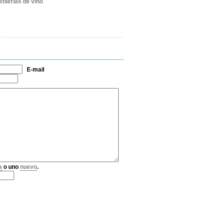
ilerías de vino
E-mail
a
o uno
nuevo
.