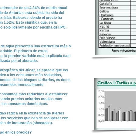
o alrededor de un 4,34% de media anual
do de Asturias esta subida ha sido del
s Islas Baleares, donde el precio ha
 1,52%. Esto significa que, en la
do solo ligeramente por encima del IPC.
ón de agua presentan una estructura más o
ariable. El primero de estos
 la porción variable está explicada casi
lizada por el abonado.
drográfica del Júcar, se aprecia que los
nden a los consumos más reducidos,
dios de los bloques tarifarios, es decir,
consumidos mensualmente.
s consumos más reducidos al establecer
cando precios unitarios medios más
e los consumos domésticos.
adas radica en la existencia de fuertes
 los servicios que han de recuperar con
ades de facturación (abonados).
dad en los precios?