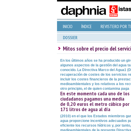
INICIO
ÍNDICE
REVISTERO POR 
DOSSIER
Mitos sobre el precio del servi
En los últimos años se ha producido un gir
algunos aspectos de la gestión del agua t
conocido. La Directiva Marco del Agua1 (D
recuperación de costes de los servicios r
incluir los costes financieros de la prestac
medioambientales y los relativos a los rec
otro principio, el de quien contamina paga
En este momento cada uno de los
ciudadanos pagamos una media
de 0,20 euros el metro cúbico por
171 litros de agua al día
(2010) en el que los Estados miembros gara
agua proporcione incentivos adecuados par
eficiente los recursos hídricos y, por tanto
medioambientales de la presente Directiva