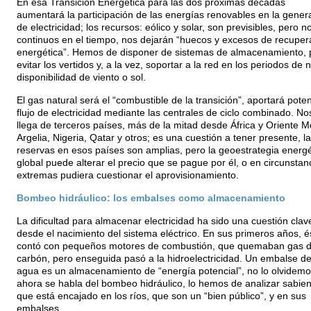
En esa Transición Energética para las dos próximas décadas
aumentará la participación de las energías renovables en la gener
de electricidad; los recursos: eólico y solar, son previsibles, pero n
continuos en el tiempo, nos dejarán “huecos y excesos de recuper
energética”. Hemos de disponer de sistemas de almacenamiento, 
evitar los vertidos y, a la vez, soportar a la red en los periodos de 
disponibilidad de viento o sol.
El gas natural será el “combustible de la transición”, aportará poten
flujo de electricidad mediante las centrales de ciclo combinado. No
llega de terceros países, más de la mitad desde África y Oriente M
Argelia, Nigeria, Qatar y otros; es una cuestión a tener presente, l
reservas en esos países son amplias, pero la geoestrategia energé
global puede alterar el precio que se pague por él, o en circunstan
extremas pudiera cuestionar el aprovisionamiento.
Bombeo hidráulico: los embalses como almacenamiento
La dificultad para almacenar electricidad ha sido una cuestión clav
desde el nacimiento del sistema eléctrico. En sus primeros años, é
contó con pequeños motores de combustión, que quemaban gas 
carbón, pero enseguida pasó a la hidroelectricidad. Un embalse d
agua es un almacenamiento de “energía potencial”, no lo olvidemo
ahora se habla del bombeo hidráulico, lo hemos de analizar sabie
que está encajado en los ríos, que son un “bien público”, y en sus
embalses.