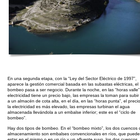
En una segunda etapa, con la “Ley del Sector Eléctrico de 1997”,
aparece la gestión comercial basada en las subastas eléctricas, el
bombeo pasa a ser negocio. Durante la noche, en las “horas valle”,
electricidad tiene un precio bajo, las empresas la toman para subi
a un almacén de cota alta, en el día, en las “horas punta”, el preci
la electricidad es más elevado, las empresas turbinan el agua
almacenada llevándola a un embalse inferior; este es el “ciclo de
bombeo”.
Hay dos tipos de bombeo. En el “bombeo mixto”, los dos cuencos 
almacenamiento son embalses convencionales en ríos, que puede
estar en el mismo o en un río y un afluente suyo, los dos cuencos