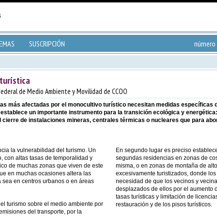
TEMAS
SUSCRIPCIÓN
número 
turística
federal de Medio Ambiente y Movilidad de CCOO
as más afectadas por el monocultivo turístico necesitan medidas específicas de
establece un importante instrumento para la transición ecológica y energética:
cierre de instalaciones mineras, centrales térmicas o nucleares que para ab
ncia la vulnerabilidad del turismo. Un
En segundo lugar es preciso establece
con altas tasas de temporalidad y
segundas residencias en zonas de cos
ico de muchas zonas que viven de este
misma, o en zonas de montaña de alto 
que en muchas ocasiones altera las
excesivamente turistizados, donde los
ya sea en centros urbanos o en áreas
necesidad de que los vecinos y vecina
desplazados de ellos por el aumento d
tasas turísticas y limitación de licenc
el turismo sobre el medio ambiente por
restauración y de los pisos turísticos.
emisiones del transporte, por la