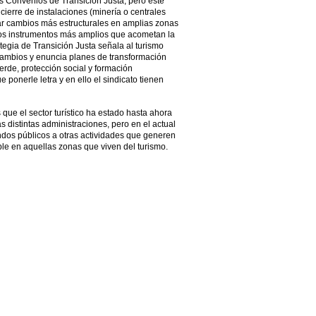
los Convenios de Transición Justa, pero este
erre de instalaciones (minería o centrales
ar cambios más estructurales en amplias zonas
 otros instrumentos más amplios que acometan la
ategia de Transición Justa señala al turismo
cambios y enuncia planes de transformación
verde, protección social y formación
 ponerle letra y en ello el sindicato tienen
 que el sector turístico ha estado hasta ahora
s distintas administraciones, pero en el actual
ondos públicos a otras actividades que generen
le en aquellas zonas que viven del turismo.