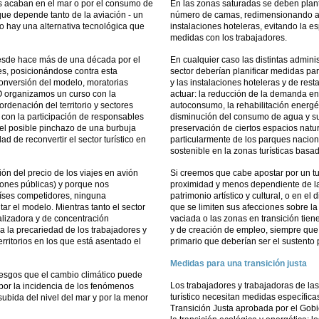
s acaban en el mar o por el consumo de
En las zonas saturadas se deben plantea
que depende tanto de la aviación - un
número de camas, redimensionando a l
o hay una alternativa tecnológica que
instalaciones hoteleras, evitando la 
medidas con los trabajadores.
desde hace más de una década por el
En cualquier caso las distintas admin
es, posicionándose contra esta
sector deberían planificar medidas par
conversión del modelo, moratorias
y las instalaciones hoteleras y de re
O organizamos un curso con la
actuar: la reducción de la demanda en
denación del territorio y sectores
autoconsumo, la rehabilitación energéti
 con la participación de responsables
disminución del consumo de agua y su m
el posible pinchazo de una burbuja
preservación de ciertos espacios natur
d de reconvertir el sector turístico en
particularmente de los parques nacion
sostenible en la zonas turísticas basad
ón del precio de los viajes en avión
Si creemos que cabe apostar por un tur
iones públicas) y porque nos
proximidad y menos dependiente de la
países competidores, ninguna
patrimonio artístico y cultural, o en el
ar el modelo. Mientras tanto el sector
que se limiten sus afecciones sobre l
lizadora y de concentración
vaciada o las zonas en transición tie
 la precariedad de los trabajadores y
y de creación de empleo, siempre que
rritorios en los que está asentado el
primario que deberían ser el sustento
Medidas para una transición justa
riesgos que el cambio climático puede
Los trabajadores y trabajadoras de la
por la incidencia de los fenómenos
turístico necesitan medidas específicas
subida del nivel del mar y por la menor
Transición Justa aprobada por el Gobi