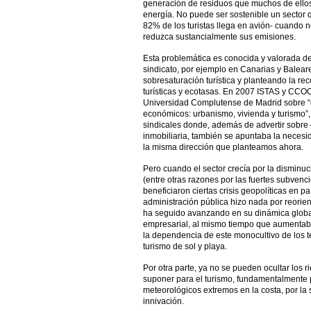
generación de residuos que muchos de ello
energía. No puede ser sostenible un sector 
82% de los turistas llega en avión- cuando n
reduzca sustancialmente sus emisiones.
Esta problemática es conocida y valorada 
sindicato, por ejemplo en Canarias y Balear
sobresaturación turística y planteando la re
turísticas y ecotasas. En 2007 ISTAS y CCO
Universidad Complutense de Madrid sobre “or
económicos: urbanismo, vivienda y turismo”,
sindicales donde, además de advertir sobre 
inmobiliaria, también se apuntaba la necesida
la misma dirección que planteamos ahora.
Pero cuando el sector crecía por la disminuci
(entre otras razones por las fuertes subvenc
beneficiaron ciertas crisis geopolíticas en 
administración pública hizo nada por reorient
ha seguido avanzando en su dinámica globa
empresarial, al mismo tiempo que aumentaba
la dependencia de este monocultivo de los te
turismo de sol y playa.
Por otra parte, ya no se pueden ocultar los 
suponer para el turismo, fundamentalmente 
meteorológicos extremos en la costa, por la 
innivación.