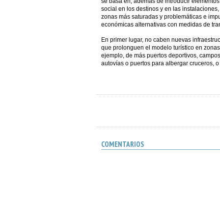
se basa en, además de introducir elementos
social en los destinos y en las instalaciones, 
zonas más saturadas y problemáticas e impul
económicas alternativas con medidas de tran
En primer lugar, no caben nuevas infraestruc
que prolonguen el modelo turístico en zona
ejemplo, de más puertos deportivos, campos 
autovías o puertos para albergar cruceros, o
COMENTARIOS