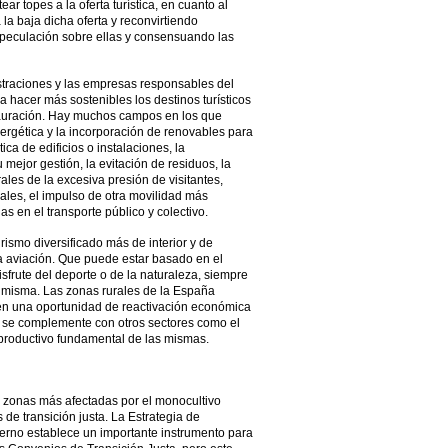
r topes a la oferta turística, en cuanto al
a baja dicha oferta y reconvirtiendo
especulación sobre ellas y consensuando las
istraciones y las empresas responsables del
a hacer más sostenibles los destinos turísticos
stauración. Hay muchos campos en los que
ergética y la incorporación de renovables para
ca de edificios o instalaciones, la
ejor gestión, la evitación de residuos, la
ales de la excesiva presión de visitantes,
ales, el impulso de otra movilidad más
as en el transporte público y colectivo.
ismo diversificado más de interior y de
 aviación. Que puede estar basado en el
 disfrute del deporte o de la naturaleza, siempre
a misma. Las zonas rurales de la España
nen una oportunidad de reactivación económica
 se complemente con otros sectores como el
 productivo fundamental de las mismas.
s zonas más afectadas por el monocultivo
 de transición justa. La Estrategia de
erno establece un importante instrumento para