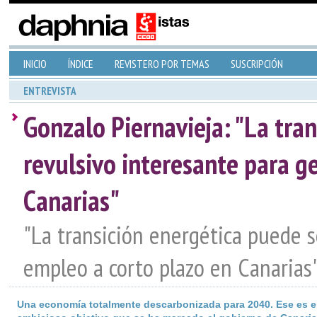
INICIO
ÍNDICE
REVISTERO POR TEMAS
SUSCRIPCIÓN
ENTREVISTA
Gonzalo Piernavieja: "La tra
revulsivo interesante para g
Canarias"
"La transición energética puede 
empleo a corto plazo en Canarias"
Una economía totalmente descarbonizada para 2040. Ese es e