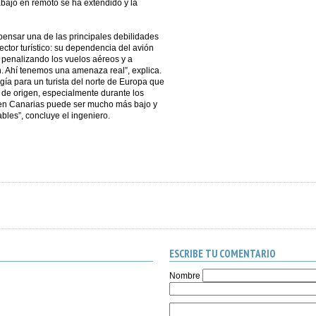
rabajo en remoto se ha extendido y la
ensar una de las principales debilidades
ctor turístico: su dependencia del avión
 penalizando los vuelos aéreos y a
. Ahí tenemos una amenaza real”, explica.
ía para un turista del norte de Europa que
 de origen, especialmente durante los
 en Canarias puede ser mucho más bajo y
vables”, concluye el ingeniero.
ESCRIBE TU COMENTARIO
Nombre