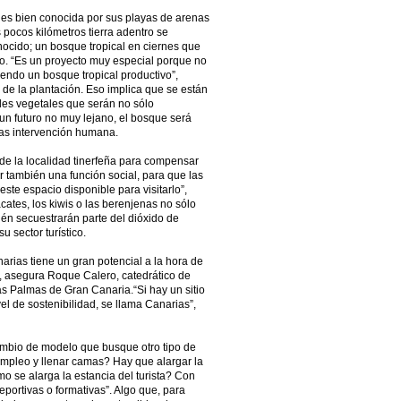
, es bien conocida por sus playas de arenas
 pocos kilómetros tierra adentro se
cido; un bosque tropical en ciernes que
io. “Es un proyecto muy especial porque no
endo un bosque tropical productivo”,
de la plantación. Eso implica que se están
es vegetales que serán no sólo
 un futuro no muy lejano, el bosque será
as intervención humana.
de la localidad tinerfeña para compensar
 también una función social, para que las
este espacio disponible para visitarlo”,
cates, los kiwis o las berenjenas no sólo
én secuestrarán parte del dióxido de
u sector turístico.
narias tiene un gran potencial a la hora de
le, asegura Roque Calero, catedrático de
s Palmas de Gran Canaria.“Si hay un sitio
 de sostenibilidad, se llama Canarias”,
ambio de modelo que busque otro tipo de
mpleo y llenar camas? Hay que alargar la
mo se alarga la estancia del turista? Con
eportivas o formativas”. Algo que, para