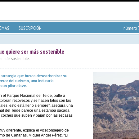
TEMAS
SUSCRIPCIÓN
número 7
que quiere ser más sostenible
er más sostenible.
estrategia que busca descarbonizar su
ctor del turismo, una industria
un pilar clave.
n el Parque Nacional del Teide, bulle a
exploran recovecos y se hacen fotos con las
ales, esto está lleno siempre”, asegura una
nal del Teide parece una estampa sacada
de coches que suben y bajan por las escasas
 muy diferente, explica el viceconsejero de
no de Canarias, Miguel Ángel Pérez. “El