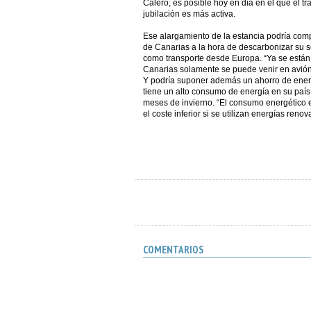
Calero, es posible hoy en día en el que el t
jubilación es más activa.
Ese alargamiento de la estancia podría comp
de Canarias a la hora de descarbonizar su se
como transporte desde Europa. “Ya se están
Canarias solamente se puede venir en avión
Y podría suponer además un ahorro de energ
tiene un alto consumo de energía en su país
meses de invierno. “El consumo energético
el coste inferior si se utilizan energías reno
COMENTARIOS