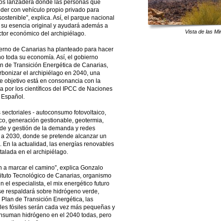
tos lanzadera donde las personas que
eder con vehículo propio privado para
ostenible”, explica. Así, el parque nacional
 su esencia original y ayudará además a
Vista de las M
ector económico del archipiélago.
ierno de Canarias ha planteado para hacer
ino toda su economía. Así, el gobierno
n de Transición Energética de Canarias,
bonizar el archipiélago en 2040, una
e objetivo está en consonancia con la
a por los científicos del IPCC de Naciones
 Español.
s sectoriales - autoconsumo fotovoltaico,
co, generación gestionable, geotermia,
de y gestión de la demanda y redes
io a 2030, donde se pretende alcanzar un
En la actualidad, las energías renovables
alada en el archipiélago.
an a marcar el camino”, explica Gonzalo
stituto Tecnológico de Canarias, organismo
 el especialista, el mix energético futuro
e respaldará sobre hidrógeno verde,
 Plan de Transición Energética, las
les fósiles serán cada vez más pequeñas y
onsuman hidrógeno en el 2040 todas, pero