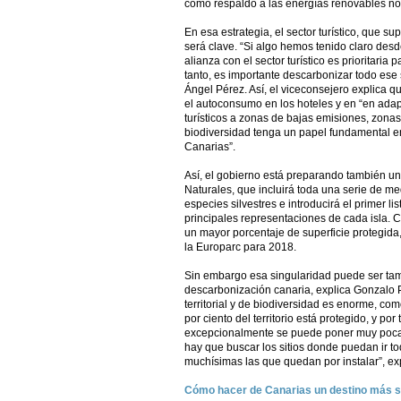
como respaldo a las energías renovables no
En esa estrategia, el sector turístico, que 
será clave. “Si algo hemos tenido claro des
alianza con el sector turístico es prioritaria
tanto, es importante descarbonizar todo ese 
Ángel Pérez. Así, el viceconsejero explica q
el autoconsumo en los hoteles y en “en adap
turísticos a zonas de bajas emisiones, zona
biodiversidad tenga un papel fundamental e
Canarias”.
Así, el gobierno está preparando también u
Naturales, que incluirá toda una serie de me
especies silvestres e introducirá el primer l
principales representaciones de cada isla.
un mayor porcentaje de superficie protegida,
la Europarc para 2018.
Sin embargo esa singularidad puede ser tamb
descarbonización canaria, explica Gonzalo P
territorial y de biodiversidad es enorme, com
por ciento del territorio está protegido, y po
excepcionalmente se puede poner muy poca
hay que buscar los sitios donde puedan ir to
muchísimas las que quedan por instalar”, exp
Cómo hacer de Canarias un destino más s