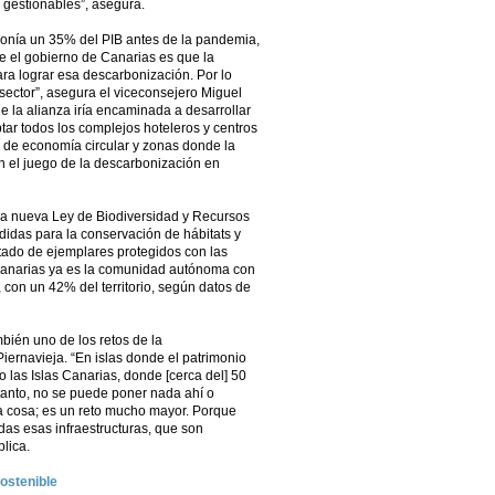
 gestionables”, asegura.
suponía un 35% del PIB antes de la pandemia,
de el gobierno de Canarias es que la
 para lograr esa descarbonización. Por lo
sector”, asegura el viceconsejero Miguel
ue la alianza iría encaminada a desarrollar
tar todos los complejos hoteleros y centros
s de economía circular y zonas donde la
n el juego de la descarbonización en
na nueva Ley de Biodiversidad y Recursos
didas para la conservación de hábitats y
istado de ejemplares protegidos con las
 Canarias ya es la comunidad autónoma con
 con un 42% del territorio, según datos de
ién uno de los retos de la
iernavieja. “En islas donde el patrimonio
o las Islas Canarias, donde [cerca del] 50
r tanto, no se puede poner nada ahí o
 cosa; es un reto mucho mayor. Porque
das esas infraestructuras, que son
lica.
ostenible