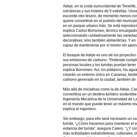
Adeje, en la costa suroccidental de Tenerife
volcánicas y sus hoteles de 5 estrellas. Unos
esconde otro tesoro, de momento menos cono
quiere convertirse en el pulmón del municip
es un parque urbano más. Se está reproduci
explica Carlos Borromeo, técnico encargado 
seleccionando cuidadosamente las variedad
decorativas, sino también alimenticias. Y en
capaz de mantenerse por sí mismo sin apen
El bosque de Adeje es uno de los proyectos 
sus emisiones de carbono. “Pretende cumplir
personas locales y los turistas puedan tener 
explica Borromeo. Así, los plátanos, los agua
crearán un entorno único en Canarias, tambi
carbono generado en la ciudad, también de s
Más allá de iniciativas como la de Adeje, Ca
convertirse en un destino turístico sostenib
Ingeniería Mecánica de la Universidad de La
en el mundo que puede tener un máximo nivel
explica el ingeniero.
Sin embargo, para ello será necesario un c
turista. “¿Cómo hacemos para mantener el e
estancia del turista”, asegura Calero. “¿Y có
más actividades extrahoteleras, culturales, d