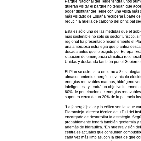
Parque Nacional del Teide tendrá unos pun
quieran visitar el parque no tengan que acc
poder disfrutar del Teide con una visita más s
más visitado de España recuperará parte de
reducir la huella de carbono del principal s
Esta es sólo una de las medidas que el gob
más sostenible no sólo su sector turístico, s
regional ha presentado recientemente el Pla
una ambiciosa estrategia que plantea descar
década antes que lo exigido por Europa. Est
situación de emergéncia climática reconocid
Unidas y declarada también por el Gobierno
El Plan se estructura en torno a 8 estrategia
almacenamiento energético, vehículo eléctri
energías renovables marinas, hidrógeno ver
inteligentes - y tendrá un objetivo intermed
60% de penetración de energías renovables. 
suponen cerca de un 20% de la potencia inst
“La [energía] solar y la eólica son las que v
Piernavieja, director técnico de i+D+i del In
encargado de desarrollar la estrategia. Según
probablemente tendrá también geotermia y s
además de hidraúlica. “En nuestra visión del
centrales actuales que consumen combustib
cada vez más limpias, con la idea de que c