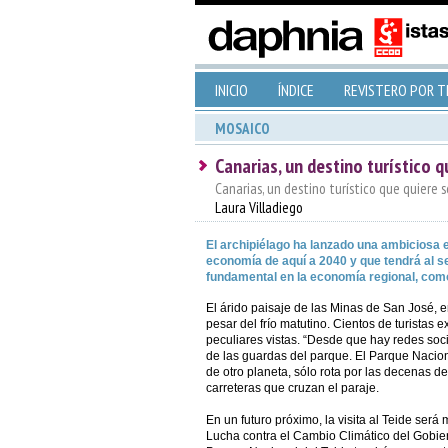
INICIO
ÍNDICE
REVISTERO POR 
MOSAICO
Canarias, un destino turístico 
Canarias, un destino turístico que quiere s
Laura Villadiego
El archipiélago ha lanzado una ambiciosa 
economía de aquí a 2040 y que tendrá al se
fundamental en la economía regional, como 
El árido paisaje de las Minas de San José, e
pesar del frío matutino. Cientos de turistas 
peculiares vistas. “Desde que hay redes soci
de las guardas del parque. El Parque Nacio
de otro planeta, sólo rota por las decenas 
carreteras que cruzan el paraje.
En un futuro próximo, la visita al Teide será
Lucha contra el Cambio Climático del Gobier