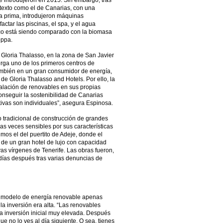
e introdujeron en 2015. Sin embargo, tras
ntexto como el de Canarias, con una
ia prima, introdujeron máquinas
ctar las piscinas, el spa, y el agua
tico está siendo comparado con la biomasa
eppa.
l Gloria Thalasso, en la zona de San Javier
rga uno de los primeros centros de
ambién en un gran consumidor de energía,
de Gloria Thalasso and Hotels. Por ello, la
alación de renovables en sus propias
onseguir la sostenibilidad de Canarias
ivas son individuales”, asegura Espinosa.
 tradicional de construcción de grandes
s veces sensibles por sus características
mos el del puertito de Adeje, donde el
e un gran hotel de lujo con capacidad
as vírgenes de Tenerife. Las obras fueron,
días después tras varias denuncias de
n modelo de energía renovable apenas
la inversión era alta. “Las renovables
a inversión inicial muy elevada. Después
ue no lo ves al día siguiente. O sea, tienes