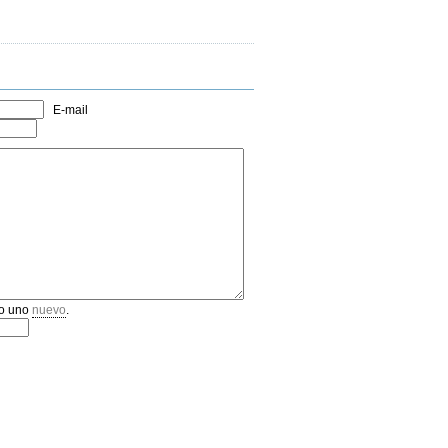
E-mail
o uno
nuevo
.