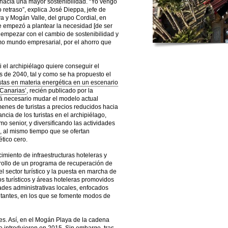
 hacia una mayor sostenibilidad. “Yo vengo
o retraso”, explica José Dieppa, jefe de
a y Mogán Valle, del grupo Cordial, en
se empezó a plantear la necesidad [de ser
a empezar con el cambio de sostenibilidad y
mo mundo empresarial, por el ahorro que
si el archipiélago quiere conseguir el
 de 2040, tal y como se ha propuesto el
tas en materia energética en un escenario
 Canarias’
, recién publicado por la
á necesario mudar el modelo actual
enes de turistas a precios reducidos hacia
cia de los turistas en el archipiélago,
smo senior, y diversificando las actividades
, al mismo tiempo que se ofertan
ético cero.
imiento de infraestructuras hoteleras y
arrollo de un programa de recuperación de
el sector turístico y la puesta en marcha de
s turísticos y áreas hoteleras promovidos
dades administrativas locales, enfocados
isitantes, en los que se fomente modos de
es. Así, en el Mogán Playa de la cadena