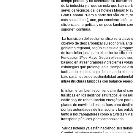
tiempo perdido y ha acelerado su transición
de la industria y sí que se nota que hay ciert
servicios técnicos de los hoteles Mogán Play
Gran Canaria. “Pero a partir del año 2015, 
más sostenibles], uno, por concienciación, 
eficiencia energética, y un poco también co
supone”, continúa.
La transición del sector turístico será clave 
objetivo de descarbonizar su economía antes
gobierno regional, según el estudio
‘Propues
de transición justa para el sector turístico en
Fundación 1º de Mayo. Según el estudio ser
basado en atraer grandes y crecientes volúm
estrategias que prolonguen el tiempo de estan
facilitando el teletrabajo, fomentando el turi
bajo parámetros de sostenibilidad ambiental
infraestructuras turísticas con balance energ
El informe también recomienda limitar el crec
turísticas en los destinos saturados, el des
edificios y de rehabilitación energética para 
planes de movilidad específicos para destino
por las autoridades de transporte y las enti
tanto a los trabajadores como a turistas y v
transporte públicos y descarbonizados.
Varios hoteles ya están haciendo sus deber