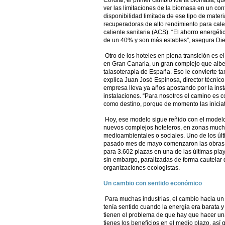
Cordial, el primer cambio fue la biomasa, qu
ver las limitaciones de la biomasa en un co
disponibilidad limitada de ese tipo de mater
recuperadoras de alto rendimiento para calefa
caliente sanitaria (ACS). “El ahorro energé
de un 40% y son más estables”, asegura Di
Otro de los hoteles en plena transición es e
en Gran Canaria, un gran complejo que albe
talasoterapia de España. Eso le convierte t
explica Juan José Espinosa, director técnico 
empresa lleva ya años apostando por la inst
instalaciones. “Para nosotros el camino es c
como destino, porque de momento las iniciat
Hoy, ese modelo sigue reñido con el modelo
nuevos complejos hoteleros, en zonas mucha
medioambientales o sociales. Uno de los últi
pasado mes de mayo comenzaron las obras d
para 3.602 plazas en una de las últimas play
sin embargo, paralizadas de forma cautelar 
organizaciones ecologistas.
Un cambio con sentido económico
Para muchas industrias, el cambio hacia u
tenía sentido cuando la energía era barata y 
tienen el problema de que hay que hacer un
tienes los beneficios en el medio plazo, así q