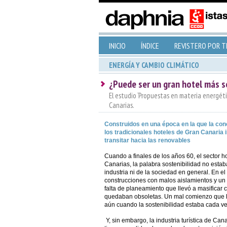
INICIO
ÍNDICE
REVISTERO POR 
ENERGÍA Y CAMBIO CLIMÁTICO
¿Puede ser un gran hotel más s
El estudio ‘Propuestas en materia energétic
Canarias.
Construidos en una época en la que la con
los tradicionales hoteles de Gran Canaria 
transitar hacia las renovables
Cuando a finales de los años 60, el sector h
Canarias, la palabra sostenibilidad no estaba
industria ni de la sociedad en general. En el
construcciones con malos aislamientos y un u
falta de planeamiento que llevó a masificar
quedaban obsoletas. Un mal comienzo que l
aún cuando la sostenibilidad estaba cada v
Y, sin embargo, la industria turística de Can