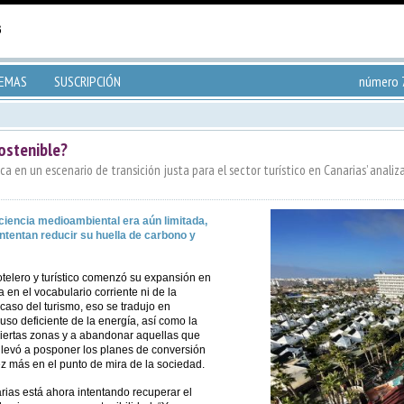
TEMAS
SUSCRIPCIÓN
número 7
ostenible?
a en un escenario de transición justa para el sector turístico en Canarias’ analiz
ciencia medioambiental era aún limitada,
intentan reducir su huella de carbono y
otelero y turístico comenzó su expansión en
 en el vocabulario corriente ni de la
 caso del turismo, eso se tradujo en
so deficiente de la energía, así como la
 ciertas zonas y a abandonar aquellas que
levó a posponer los planes de conversión
ez más en el punto de mira de la sociedad.
arias está ahora intentando recuperar el