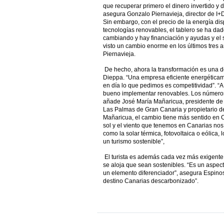
que recuperar primero el dinero invertido y 
asegura Gonzalo Piernavieja, director de I+D
Sin embargo, con el precio de la energía di
tecnologías renovables, el tablero se ha dad
cambiando y hay financiación y ayudas y el
visto un cambio enorme en los últimos tres añ
Piernavieja.
De hecho, ahora la transformación es una de 
Dieppa. “Una empresa eficiente energéticam
en día lo que pedimos es competitividad”. “
bueno implementar renovables. Los números
añade José María Mañaricua, presidente de 
Las Palmas de Gran Canaria y propietario de
Mañaricua, el cambio tiene más sentido en Ca
sol y el viento que tenemos en Canarias no
como la solar térmica, fotovoltaica o eólica, 
un turismo sostenible”,
El turista es además cada vez más exigente 
se aloja que sean sostenibles. “Es un aspec
un elemento diferenciador”, asegura Espinos
destino Canarias descarbonizado”.