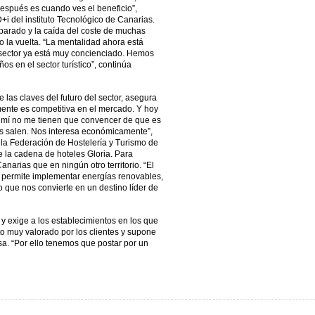
después es cuando ves el beneficio”,
+i del instituto Tecnológico de Canarias.
sparado y la caída del coste de muchas
o la vuelta. “La mentalidad ahora está
 sector ya está muy concienciado. Hemos
os en el sector turístico”, continúa
las claves del futuro del sector, asegura
ente es competitiva en el mercado. Y hoy
A mí no me tienen que convencer de que es
 salen. Nos interesa económicamente”,
la Federación de Hostelería y Turismo de
 la cadena de hoteles Gloria. Para
narias que en ningún otro territorio. “El
s permite implementar energías renovables,
lo que nos convierte en un destino líder de
y exige a los establecimientos en los que
to muy valorado por los clientes y supone
a. “Por ello tenemos que postar por un