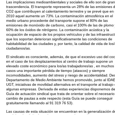
Las implicaciones medioambientales y sociales de ello son de gran
trascendencia. El transporte representa un 28% de las emisiones 
CO2 que contribuyen al calentamiento terrestre y se prevé que en 
2010 aquel aumente un 73%. La contaminación atmosférica en el
medio urbano procedente del transporte supone el 80% de las
emisiones de monóxido de carbono, casi el 100% de las de plomo 
60% de los óxidos de nitrógeno. La contaminación acústica y la
ocupación de espacio de los propios vehículos y de las infraestruc
que los soportan deterioran significativamente las condiciones de
habitabilidad de las ciudades y, por tanto, la calidad de vida de los
ciudadanos/as.
El sindicato es consciente, además, de que el excesivo uso del co
en el caso de los desplazamientos al centro de trabajo supone un
elevado coste económico para los/as trabajadores/as , en muchos
casos una importante pérdida de tiempo (atascos) y siempre
incomodidades, aumento del stress y riesgo de accidentalidad. De
Departamento de Medio Ambiente hemos promovido, junto al IDAE 
UGT, iniciativas de movilidad alternativa en el transporte al trabajo
algunas empresas. Derivada de estas experiencias disponemos d
Guía de actuación sindical que trata de orientar sobre el necesario
cambio de pautas a este respecto (esta Guía se puede conseguir
gratuitamente llamando al 91 319 76 53).
Las causas de esta situación se encuentran en la generalización d