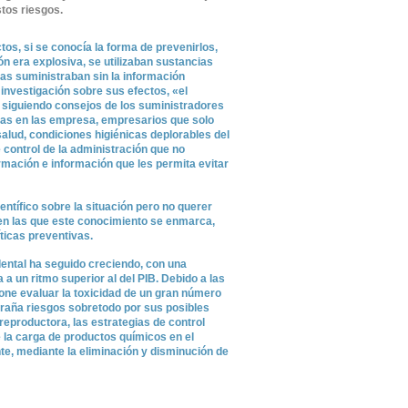
tos riesgos.
tos, si se conocía la forma de prevenirlos,
ón era explosiva, se utilizaban sustancias
as suministraban sin la información
investigación sobre sus efectos, «el
 siguiendo consejos de los suministradores
as en las empresa, empresarios que solo
 salud, condiciones higiénicas deplorables del
control de la administración que no
rmación e información que les permita evitar
entífico sobre la situación pero no querer
en las que este conocimiento se enmarca,
íticas preventivas.
dental ha seguido creciendo, con una
 un ritmo superior al del PIB. Debido a las
one evaluar la toxicidad de un gran número
raña riesgos sobretodo por sus posibles
reproductora, las estrategias de control
e la carga de productos químicos en el
te, mediante la eliminación y disminución de