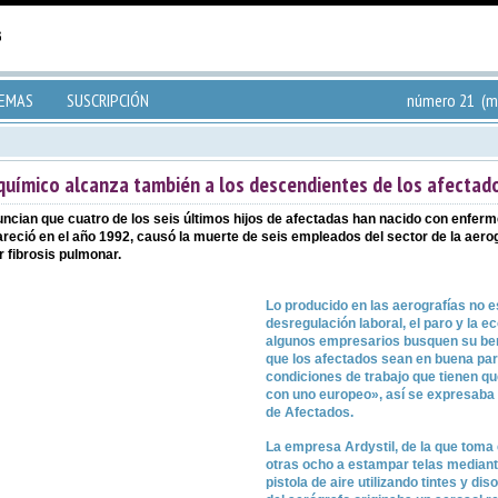
TEMAS
SUSCRIPCIÓN
número 21 (ma
o químico alcanza también a los descendientes de los afectad
uncian que cuatro de los seis últimos hijos de afectadas han nacido con enfe
reció en el año 1992, causó la muerte de seis empleados del sector de la aerog
 fibrosis pulmonar.
Lo producido en las aerografías no 
desregulación laboral, el paro y la
algunos empresarios busquen su bene
que los afectados sean en buena pa
condiciones de trabajo que tienen q
con uno europeo», así se expresab
de Afectados.
La empresa Ardystil, de la que toma 
otras ocho a estampar telas mediant
pistola de aire utilizando tintes y dis