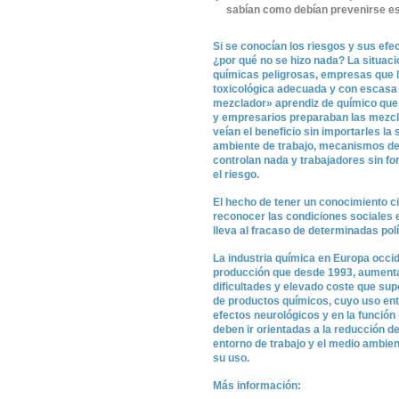
sabían como debían prevenirse es
Si se conocían los riesgos y sus efec
¿por qué no se hizo nada? La situaci
químicas peligrosas, empresas que l
toxicológica adecuada y con escasa 
mezclador» aprendiz de químico que
y empresarios preparaban las mezcl
veían el beneficio sin importarles la
ambiente de trabajo, mecanismos de 
controlan nada y trabajadores sin fo
el riesgo.
El hecho de tener un conocimiento ci
reconocer las condiciones sociales 
lleva al fracaso de determinadas pol
La industria química en Europa occi
producción que desde 1993, aumenta a
dificultades y elevado coste que sup
de productos químicos, cuyo uso ent
efectos neurológicos y en la función 
deben ir orientadas a la reducción d
entorno de trabajo y el medio ambien
su uso.
Más información
: