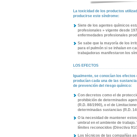
La toxicidad de los productos utili
producirse este síndrome:
Siete de los agentes químicos est
profesionales » vigente desde 197
enfermedades profesionales prod
Se sabe que la mayoría de los irri
para el pulmón si se inhalan en c
trabajadoras manifestaron los s
LOS EFECTOS
Igualmente, se conocían los efectos 
producían cada una de las sustancias
de prevención del riesgo químico:
Con decretos como el de protecció
prohibición de determinados agen
(R.D. 88/1990), o el de Limitacion
determinadas sustancias (R.D. 14
O la necesidad de mantener estos 
umbral en el ambiente de trabajo.
límites reconocidos (Directiva 91/3
Los técnicos de las compañías ase