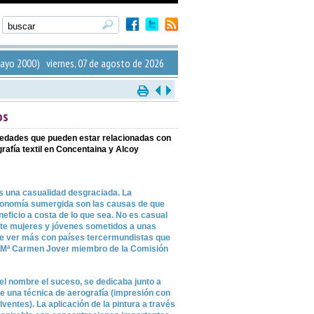
yo 2000) viernes, 07 de agosto de 2026
os
rmedades que pueden estar relacionadas con
rafía textil en Concentaina y Alcoy
es una casualidad desgraciada. La
 economía sumergida son las causas de que
ficio a costa de lo que sea. No es casual
rte mujeres y jóvenes sometidos a unas
ue ver más con países tercermundistas que
a Mª Carmen Jover miembro de la Comisión
el nombre el suceso, se dedicaba junto a
e una técnica de aerografía (impresión con
olventes). La aplicación de la pintura a través