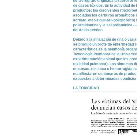
del aerógrafo originaba un aerosol 
de gases tóxicos. En la actividad d
productos: los disolventes (tricloroe
asociados los carburos aromáticos be
acrilato, eter-alquil-aril-poliglicólic
poliamidamina y la sal poliaminic
del ácido acético.
Debido a la inhalación de una o vari
se produjo un brote de enfermedad re
característica es la neumonía organ
Toxicología Pulmonar de la Univers
experimentación animal que los pro
toxicidad pulmonar). Los síntomas 
mucosas, tos seca o hemorragias nas
manifiestaron centenares de produc
expuestas a determinadas condicion
LA TOXICIDAD