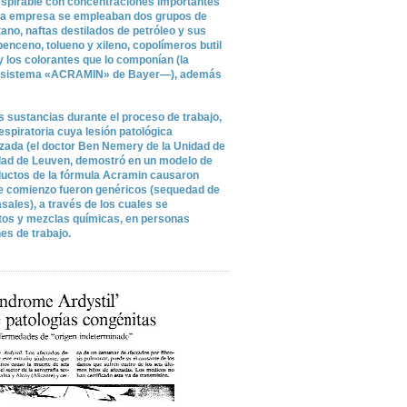
respirable con concentraciones importantes
e la empresa se empleaban dos grupos de
tano, naftas destilados de petróleo y sus
nceno, tolueno y xileno, copolímeros butil
o) y los colorantes que lo componían (la
a —sistema «ACRAMIN» de Bayer—), además
as sustancias durante el proceso de trabajo,
spiratoria cuya lesión patológica
izada (el doctor Ben Nemery de la Unidad de
idad de Leuven, demostró en un modelo de
ductos de la fórmula Acramin causaron
de comienzo fueron genéricos (sequedad de
ales), a través de los cuales se
tos y mezclas químicas, en personas
es de trabajo.