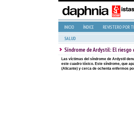
INICIO
ÍNDICE
REVISTERO POR 
SALUD
Síndrome de Ardystil: El riesg
Las víctimas del síndrome de Ardystil den
este cuadro tóxico. Este síndrome, que apa
(Alicante) y cerca de ochenta enfermos por