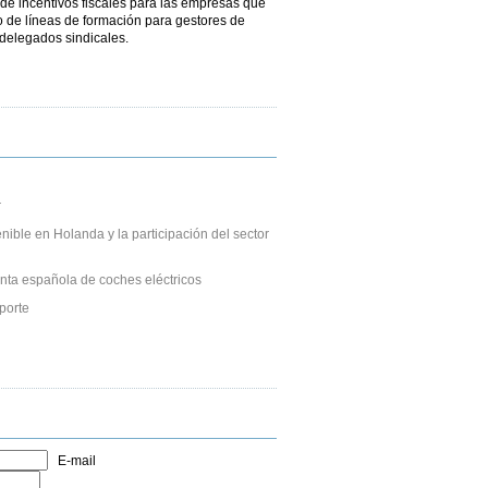
n de incentivos fiscales para las empresas que
o de líneas de formación para gestores de
 delegados sindicales.
r
nible en Holanda y la participación del sector
nta española de coches eléctricos
porte
E-mail