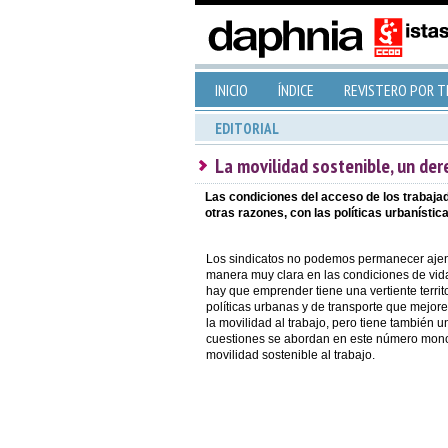
INICIO
ÍNDICE
REVISTERO POR 
EDITORIAL
La movilidad sostenible, un der
Las condiciones del acceso de los trabajad
otras razones, con las políticas urbanístic
Los sindicatos no podemos permanecer ajeno
manera muy clara en las condiciones de vida
hay que emprender tiene una vertiente territo
políticas urbanas y de transporte que mejor
la movilidad al trabajo, pero tiene también 
cuestiones se abordan en este número mono
movilidad sostenible al trabajo.