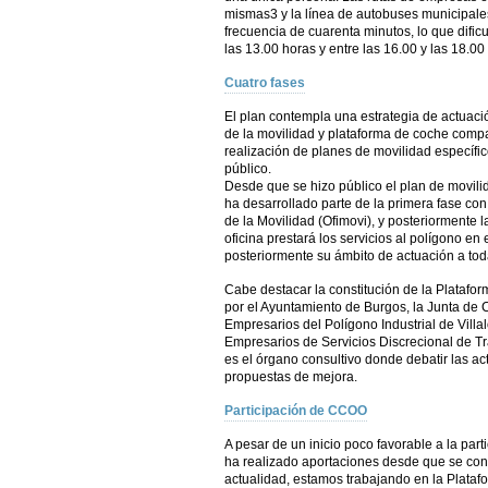
mismas3 y la línea de autobuses municipales
frecuencia de cuarenta minutos, lo que dificu
las 13.00 horas y entre las 16.00 y las 18.00
Cuatro fases
El plan contempla una estrategia de actuación
de la movilidad y plataforma de coche compa
realización de planes de movilidad específi
público.
Desde que se hizo público el plan de movilid
ha desarrollado parte de la primera fase con
de la Movilidad (Ofimovi), y posteriormente 
oficina prestará los servicios al polígono en 
posteriormente su ámbito de actuación a tod
Cabe destacar la constitución de la Platafo
por el Ayuntamiento de Burgos, la Junta de C
Empresarios del Polígono Industrial de Villal
Empresarios de Servicios Discrecional de Tra
es el órgano consultivo donde debatir las ac
propuestas de mejora.
Participación de CCOO
A pesar de un inicio poco favorable a la par
ha realizado aportaciones desde que se con
actualidad, estamos trabajando en la Platafo