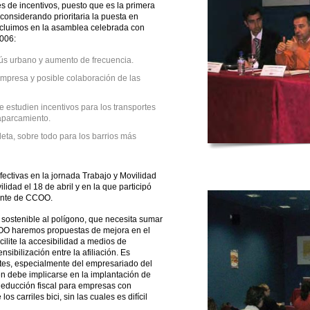
s de incentivos, puesto que es la primera
onsiderando prioritaria la puesta en
ncluimos en la asamblea celebrada con
006:
bús urbano y aumento de frecuencia.
empresa y posible colaboración de las
estudien incentivos para los transportes
 aparcamiento.
eta, sobre todo para los barrios más
fectivas en la jornada Trabajo y Movilidad
lidad el 18 de abril y en la que participó
ante de CCOO.
sostenible al polígono, que necesita sumar
OO haremos propuestas de mejora en el
ilite la accesibilidad a medios de
sibilización entre la afiliación. Es
tes, especialmente del empresariado del
n debe implicarse en la implantación de
deducción fiscal para empresas con
s carriles bici, sin las cuales es difícil