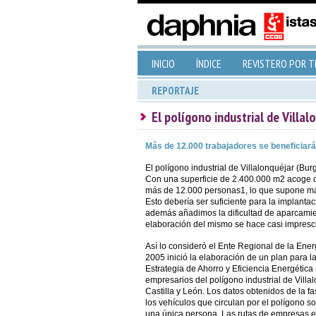
INICIO
ÍNDICE
REVISTERO POR 
REPORTAJE
El polígono industrial de Villal
Más de 12.000 trabajadores se beneficiará
El polígono industrial de Villalonquéjar (Bur
Con una superficie de 2.400.000 m2 acoge 
más de 12.000 personas1, lo que supone má
Esto debería ser suficiente para la implantac
además añadimos la dificultad de aparcamien
elaboración del mismo se hace casi impresci
Así lo consideró el Ente Regional de la Ene
2005 inició la elaboración de un plan para 
Estrategia de Ahorro y Eficiencia Energética
empresarios del polígono industrial de Villal
Castilla y León. Los datos obtenidos de la f
los vehículos que circulan por el polígono s
una única persona. Las rutas de empresas e