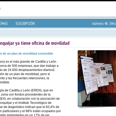
TEMAS
SUSCRIPCIÓN
número 46 (Ver
onquéjar ya tiene oficina de movilidad
n de un plan de movilidad sostenible
gos) es el más grande de Castilla y León.
cerca de 500 empresas, que dan trabajo a
s de 24.000 desplazamientos diarios2.
ión de un plan de movilidad, pero si
to y las frecuentes retenciones, la
ndible.
rgía de Castilla y León (EREN), que en
la zona con fondos procedentes de la
 (E4), en colaboración con la asociación de
onquéjar y el Instituto Tecnológico de
ase de diagnóstico indican que el 83,4% de
on particulares y el 88% están ocupados por
stán implantadas en un 17% de las