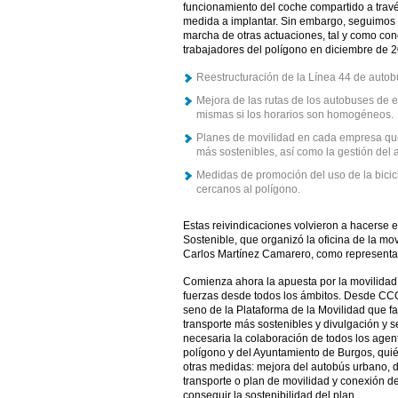
funcionamiento del coche compartido a travé
medida a implantar. Sin embargo, seguimos c
marcha de otras actuaciones, tal y como co
trabajadores del polígono en diciembre de 2
Reestructuración de la Línea 44 de auto
Mejora de las rutas de los autobuses de 
mismas si los horarios son homogéneos.
Planes de movilidad en cada empresa que 
más sostenibles, así como la gestión del
Medidas de promoción del uso de la bicicl
cercanos al polígono.
Estas reivindicaciones volvieron a hacerse e
Sostenible, que organizó la oficina de la movi
Carlos Martínez Camarero, como represent
Comienza ahora la apuesta por la movilidad 
fuerzas desde todos los ámbitos. Desde CC
seno de la Plataforma de la Movilidad que fac
transporte más sostenibles y divulgación y sen
necesaria la colaboración de todos los agen
polígono y del Ayuntamiento de Burgos, quié
otras medidas: mejora del autobús urbano, 
transporte o plan de movilidad y conexión de lo
conseguir la sostenibilidad del plan.