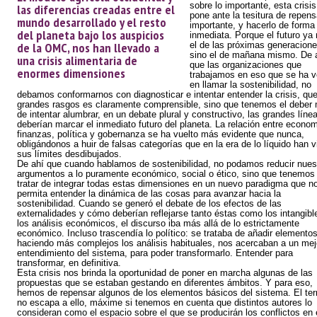
sobre lo importante, esta crisi
las diferencias creadas entre el
pone ante la tesitura de repens
mundo desarrollado y el resto
importante, y hacerlo de forma
del planeta bajo los auspicios
inmediata. Porque el futuro ya
de la OMC, nos han llevado a
el de las próximas generacione
sino el de mañana mismo. De 
una crisis alimentaria de
que las organizaciones que
enormes dimensiones
trabajamos en eso que se ha v
en llamar la sostenibilidad, no
debamos conformarnos con diagnosticar e intentar entender la crisis, que
grandes rasgos es claramente comprensible, sino que tenemos el deber 
de intentar alumbrar, en un debate plural y constructivo, las grandes líne
deberían marcar el inmediato futuro del planeta. La relación entre econom
finanzas, política y gobernanza se ha vuelto más evidente que nunca,
obligándonos a huir de falsas categorías que en la era de lo líquido han v
sus límites desdibujados.
De ahí que cuando hablamos de sostenibilidad, no podamos reducir nues
argumentos a lo puramente económico, social o ético, sino que tenemos
tratar de integrar todas estas dimensiones en un nuevo paradigma que n
permita entender la dinámica de las cosas para avanzar hacia la
sostenibilidad. Cuando se generó el debate de los efectos de las
externalidades y cómo deberían reflejarse tanto éstas como los intangibl
los análisis económicos, el discurso iba más allá de lo estrictamente
económico. Incluso trascendía lo político: se trataba de añadir elemento
haciendo más complejos los análisis habituales, nos acercaban a un mej
entendimiento del sistema, para poder transformarlo. Entender para
transformar, en definitiva.
Esta crisis nos brinda la oportunidad de poner en marcha algunas de las
propuestas que se estaban gestando en diferentes ámbitos. Y para eso,
hemos de repensar algunos de los elementos básicos del sistema. El terr
no escapa a ello, máxime si tenemos en cuenta que distintos autores lo
consideran como el espacio sobre el que se producirán los conflictos en 