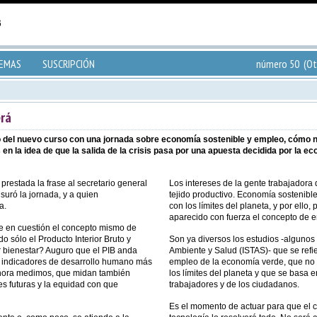
TEMAS
SUSCRIPCIÓN
número 50 (Ot
rá
del nuevo curso con una jornada sobre economía sostenible y empleo, cómo no, 
en la idea de que la salida de la crisis pasa por una apuesta decidida por la e
prestada la frase al secretario general
Los intereses de la gente trabajadora
uró la jornada, y a quien
tejido productivo. Economía sostenib
a.
con los límites del planeta, y por ello
aparecido con fuerza el concepto de 
ne en cuestión el concepto mismo de
sólo el Producto Interior Bruto y
Son ya diversos los estudios -algunos 
r bienestar? Auguro que el PIB anda
Ambiente y Salud (ISTAS)- que se refi
s indicadores de desarrollo humano más
empleo de la economía verde, que no
 ahora medimos, que midan también
los límites del planeta y que se basa e
s futuras y la equidad con que
trabajadores y de los ciudadanos.
Es el momento de actuar para que el c