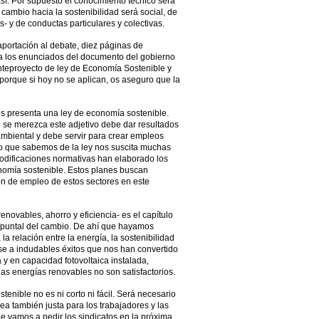
así. Por supuesto el conocimiento técnico será
 cambio hacia la sostenibilidad será social, de
 y de conductas particulares y colectivas.
ortación al debate, diez páginas de
a los enunciados del documento del gobierno
teproyecto de ley de Economía Sostenible y
orque si hoy no se aplican, os aseguro que la
s presenta una ley de economía sostenible.
 se merezca este adjetivo debe dar resultados
ambiental y debe servir para crear empleos
lo que sabemos de la ley nos suscita muchas
modificaciones normativas han elaborado los
omía sostenible. Estos planes buscan
n de empleo de estos sectores en este
renovables, ahorro y eficiencia- es el capítulo
l puntal del cambio. De ahí que hayamos
a relación entre la energía, la sostenibilidad
se a indudables éxitos que nos han convertido
 y en capacidad fotovoltaica instalada,
las energías renovables no son satisfactorios.
nible no es ni corto ni fácil. Será necesario
sea también justa para los trabajadores y las
e vamos a pedir los sindicatos en la próxima