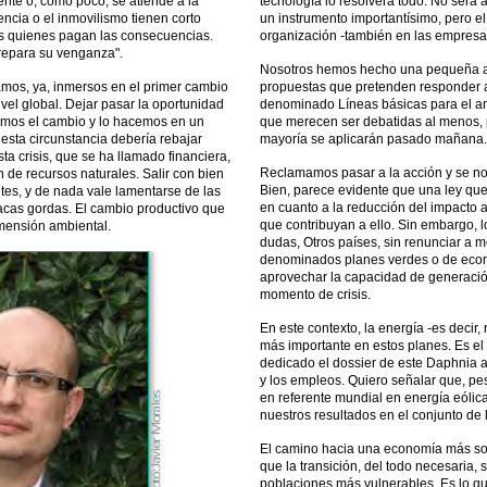
nte o, como poco, se atiende a la
tecnología lo resolverá todo. No será 
encia o el inmovilismo tienen corto
un instrumento importantísimo, pero el
es quienes pagan las consecuencias.
organización -también en las empresas-
repara su venganza".
Nosotros hemos hecho una pequeña ap
amos, ya, inmersos en el primer cambio
propuestas que pretenden responder 
ivel global. Dejar pasar la oportunidad
denominado Líneas básicas para el an
amos el cambio y lo hacemos en un
que merecen ser debatidas al menos, p
sta circunstancia debería rebajar
mayoría se aplicarán pasado mañana.
a crisis, que se ha llamado financiera,
Reclamamos pasar a la acción y se no
n de recursos naturales. Salir con bien
Bien, parece evidente que una ley que
tes, y de nada vale lamentarse de las
en cuanto a la reducción del impacto 
acas gordas. El cambio productivo que
que contribuyan a ello. Sin embargo, 
mensión ambiental.
dudas, Otros países, sin renunciar a 
denominados planes verdes o de econ
aprovechar la capacidad de generació
momento de crisis.
En este contexto, la energía -es decir, 
más importante en estos planes. Es e
dedicado el dossier de este Daphnia a l
y los empleos. Quiero señalar que, pe
en referente mundial en energía eólica
nuestros resultados en el conjunto de 
El camino hacia una economía más soste
que la transición, del todo necesaria, 
poblaciones más vulnerables. Es lo qu