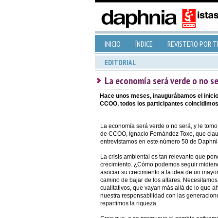
INICIO
ÍNDICE
REVISTERO POR 
EDITORIAL
La economía será verde o no se
Hace unos meses, inaugurábamos el inicio 
CCOO, todos los participantes coincidimos 
La economía será verde o no será, y le tomo 
de CCOO, Ignacio Fernández Toxo, que claus
entrevistamos en este número 50 de Daphni
La crisis ambiental es tan relevante que po
crecimiento. ¿Cómo podemos seguir midiendo 
asociar su crecimiento a la idea de un mayo
camino de bajar de los altares. Necesitamo
cualitativos, que vayan más allá de lo que
nuestra responsabilidad con las generacione
repartimos la riqueza.