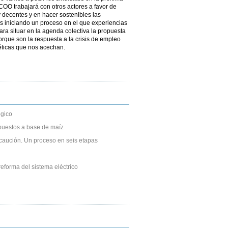
O trabajará con otros actores a favor de
 decentes y en hacer sostenibles las
s iniciando un proceso en el que experiencias
ra situar en la agenda colectiva la propuesta
que son la respuesta a la crisis de empleo
géticas que nos acechan.
gico
puestos a base de maíz
caución. Un proceso en seis etapas
eforma del sistema eléctrico