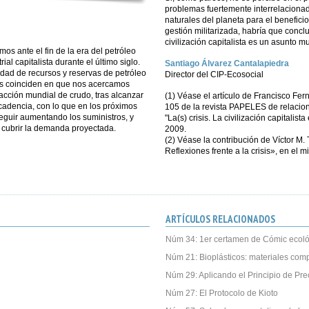
problemas fuertemente interrelacionado
naturales del planeta para el benefic
gestión militarizada, habría que conclui
civilización capitalista es un asunto mu
mos ante el fin de la era del petróleo
ial capitalista durante el último siglo.
Santiago Álvarez Cantalapiedra
lidad de recursos y reservas de petróleo
Director del CIP-Ecosocial
tas coinciden en que nos acercamos
cción mundial de crudo, tras alcanzar
(1) Véase el artículo de Francisco Fern
ecadencia, con lo que en los próximos
105 de la revista PAPELES de relacio
seguir aumentando los suministros, y
"La(s) crisis. La civilización capitalis
 cubrir la demanda proyectada.
2009.
(2) Véase la contribución de Víctor M
Reflexiones frente a la crisis», en el 
ARTÍCULOS RELACIONADOS
Núm 34: 1er certamen de Cómic ecoló
Núm 21: Bioplásticos: materiales com
Núm 29: Aplicando el Principio de Pre
Núm 27: El Protocolo de Kioto