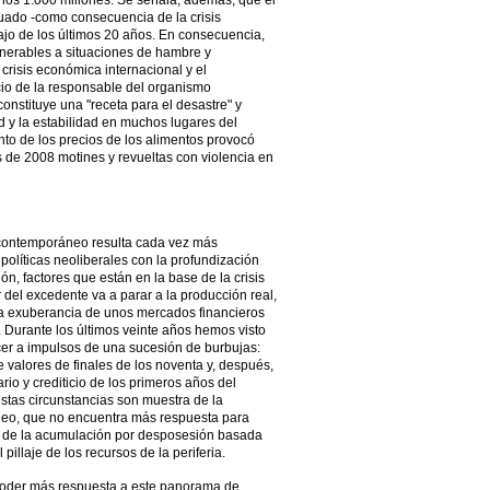
, los 1.000 millones. Se señala, además, que el
tuado -como consecuencia de la crisis
jo de los últimos 20 años. En consecuencia,
nerables a situaciones de hambre y
 crisis económica internacional y el
icio de la responsable del organismo
onstituye una "receta para el desastre" y
dad y la estabilidad en muchos lugares del
to de los precios de los alimentos provocó
 de 2008 motines y revueltas con violencia en
 contemporáneo resulta cada vez más
olíticas neoliberales con la profundización
ión, factores que están en la base de la crisis
del excedente va a parar a la producción real,
la exuberancia de unos mercados financieros
Durante los últimos veinte años hemos visto
er a impulsos de una sucesión de burbujas:
 valores de finales de los noventa y, después,
rio y crediticio de los primeros años del
estas circunstancias son muestra de la
neo, que no encuentra más respuesta para
ión de la acumulación por desposesión basada
pillaje de los recursos de la periferia.
 poder más respuesta a este panorama de