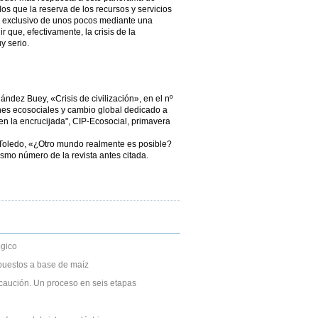
s que la reserva de los recursos y servicios
io exclusivo de unos pocos mediante una
r que, efectivamente, la crisis de la
y serio.
ández Buey, «Crisis de civilización», en el nº
nes ecosociales y cambio global dedicado a
ta en la encrucijada", CIP-Ecosocial, primavera
. Toledo, «¿Otro mundo realmente es posible?
mismo número de la revista antes citada.
gico
puestos a base de maíz
caución. Un proceso en seis etapas