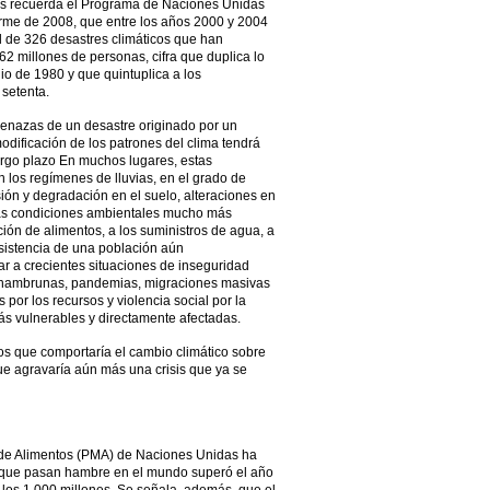
Nos recuerda el Programa de Naciones Unidas
orme de 2008, que entre los años 2000 y 2004
 de 326 desastres climáticos que han
2 millones de personas, cifra que duplica lo
io de 1980 y que quintuplica a los
 setenta.
amenazas de un desastre originado por un
odificación de los patrones del clima tendrá
rgo plazo En muchos lugares, estas
los regímenes de lluvias, en el grado de
sión y degradación en el suelo, alteraciones en
 unas condiciones ambientales mucho más
ción de alimentos, a los suministros de agua, a
bsistencia de una población aún
r a crecientes situaciones de inseguridad
e hambrunas, pandemias, migraciones masivas
por los recursos y violencia social por la
s vulnerables y directamente afectadas.
gos que comportaría el cambio climático sobre
que agravaría aún más una crisis que ya se
de Alimentos (PMA) de Naciones Unidas ha
que pasan hambre en el mundo superó el año