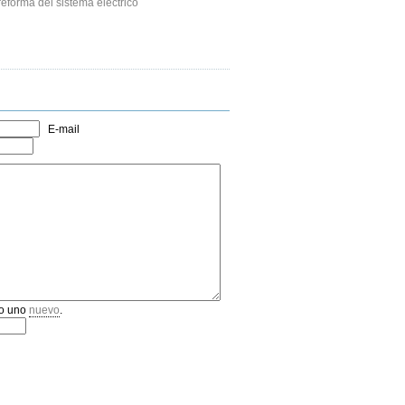
eforma del sistema eléctrico
E-mail
o uno
nuevo
.