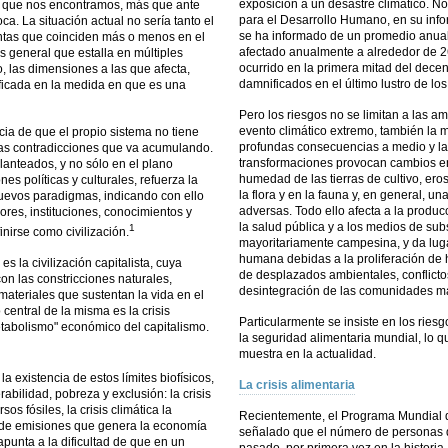
exposición a un desastre climático. 
de que nos encontramos, más que ante
para el Desarrollo Humano, en su inf
. La situación actual no sería tanto el
se ha informado de un promedio anual
intas que coinciden más o menos en el
afectado anualmente a alrededor de 26
s general que estalla en múltiples
ocurrido en la primera mitad del decen
o, las dimensiones a las que afecta,
damnificados en el último lustro de los
ficada en la medida en que es una
Pero los riesgos no se limitan a las 
evento climático extremo, también la m
cia de que el propio sistema no tiene
profundas consecuencias a medio y la
las contradicciones que va acumulando.
transformaciones provocan cambios en 
lanteados, y no sólo en el plano
humedad de las tierras de cultivo, ero
es políticas y culturales, refuerza la
la flora y en la fauna y, en general,
nuevos paradigmas, indicando con ello
adversas. Todo ello afecta a la produc
lores, instituciones, conocimientos y
la salud pública y a los medios de su
1
nirse como civilización.
mayoritariamente campesina, y da luga
humana debidas a la proliferación d
es la civilización capitalista, cuya
de desplazados ambientales, conflictos 
n las constricciones naturales,
desintegración de las comunidades má
ateriales que sustentan la vida en el
central de la misma es la crisis
Particularmente se insiste en los ries
tabolismo" económico del capitalismo.
la seguridad alimentaria mundial, lo 
muestra en la actualidad.
a existencia de estos límites biofísicos,
La crisis alimentaria
bilidad, pobreza y exclusión: la crisis
os fósiles, la crisis climática la
Recientemente, el Programa Mundial 
 de emisiones que genera la economía
señalado que el número de personas 
apunta a la dificultad de que en un