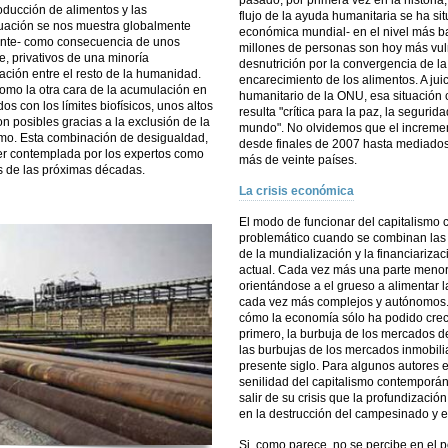
pasado, por primera vez en la historia
roducción de alimentos y las
flujo de la ayuda humanitaria se ha si
tuación se nos muestra globalmente
económica mundial- en el nivel más ba
mente- como consecuencia de unos
millones de personas son hoy más vul
, privativos de una minoría
desnutrición por la convergencia de la
zación entre el resto de la humanidad.
encarecimiento de los alimentos. A ju
omo la otra cara de la acumulación en
humanitario de la ONU, esa situación c
os con los límites biofísicos, unos altos
resulta "crítica para la paz, la seguri
 posibles gracias a la exclusión de la
mundo". No olvidemos que el incremen
mo. Esta combinación de desigualdad,
desde finales de 2007 hasta mediados
ser contemplada por los expertos como
más de veinte países.
os de las próximas décadas.
La crisis económica
El modo de funcionar del capitalismo
problemático cuando se combinan las p
de la mundialización y la financiarizac
actual. Cada vez más una parte menor 
orientándose a el grueso a alimentar 
cada vez más complejos y autónomos. 
cómo la economía sólo ha podido crec
primero, la burbuja de los mercados de
las burbujas de los mercados inmobilia
presente siglo. Para algunos autores 
senilidad del capitalismo contemporá
salir de su crisis que la profundizac
en la destrucción del campesinado y el 
Si, como parece, no se percibe en el