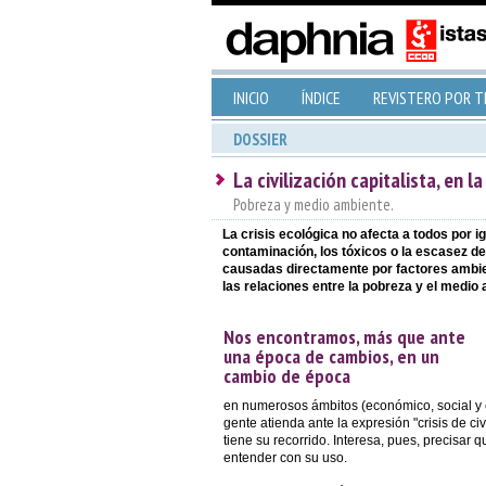
INICIO
ÍNDICE
REVISTERO POR 
DOSSIER
La civilización capitalista, en l
Pobreza y medio ambiente.
La crisis ecológica no afecta a todos por 
contaminación, los tóxicos o la escasez d
causadas directamente por factores ambien
las relaciones entre la pobreza y el medio
Nos encontramos, más que ante
una época de cambios, en un
cambio de época
en numerosos ámbitos (económico, social y
gente atienda ante la expresión "crisis de ci
tiene su recorrido. Interesa, pues, precisar 
entender con su uso.