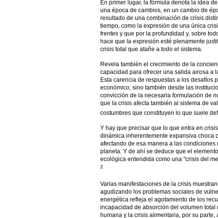
En primer lugar, la fórmula denota la idea 
una época de cambios, en un cambio de época
resultado de una combinación de crisis dist
tiempo, como la expresión de una única crisi
frentes y que por la profundidad y, sobre tod
hace que la expresión esté plenamente justi
crisis total que atañe a todo el sistema.
Revela también el crecimiento de la concien
capacidad para ofrecer una salida airosa a 
Esta carencia de respuestas a los desafíos p
económico, sino también desde las institucion
convicción de la necesaria formulación de 
que la crisis afecta también al sistema de va
costumbres que constituyen lo que suele defi
Y hay que precisar que lo que entra en crisis 
dinámica inherentemente expansiva choca co
afectando de esa manera a las condiciones m
planeta. Y de ahí se deduce que el elemento 
ecológica entendida como una "crisis del me
2
Varias manifestaciones de la crisis muestran l
agudizando los problemas sociales de vulnera
energética refleja el agotamiento de los recurs
incapacidad de absorción del volumen total
humana y la crisis alimentaria, por su parte, 