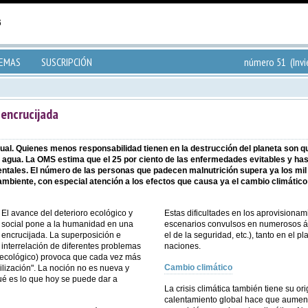
TEMAS
SUSCRIPCIÓN
número 51 (Invi
a encrucijada
igual. Quienes menos responsabilidad tienen en la destrucción del planeta son 
e agua. La OMS estima que el 25 por ciento de las enfermedades evitables y ha
tales. El número de las personas que padecen malnutrición supera ya los mil
 ambiente, con especial atención a los efectos que causa ya el cambio climático
El avance del deterioro ecológico y
Estas dificultades en los aprovision
social pone a la humanidad en una
escenarios convulsos en numerosos ámb
encrucijada. La superposición e
el de la seguridad, etc.), tanto en el p
interrelación de diferentes problemas
naciones.
 ecológico) provoca que cada vez más
Cambio climático
vilización". La noción no es nueva y
qué es lo que hoy se puede dar a
La crisis climática también tiene su o
calentamiento global hace que aumen